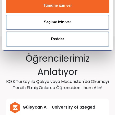
Tümüne izin ver
En Popüler Programlar:
Tıp, Eczacılık, Mimarlık,
İspanya
Yazılım Mühendisliği, İşletme, Sanat ve Tasarım
Seçime izin ver
Malta
İrlanda
Reddet
Avustralya
Öğrencilerimiz
Almanya
Anlatıyor
Amerika
ICES Turkey ile Çekya veya Macaristan'da Okumayı
Tercih Etmiş Onlarca Öğrenciden İlham Alın!
İngiltere
Kanada
Güleycan A. - University of Szeged
Dubai