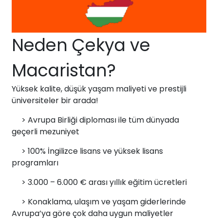
Estonya
İsveç
Neden Çekya ve
Danimarka
Macaristan?
Avustralya
Yüksek kalite, düşük yaşam maliyeti ve prestijli
üniversiteler bir arada!
Kanada
> Avrupa Birliği diploması
ile tüm dünyada
Amerika
geçerli mezuniyet
> 100% İngilizce
lisans ve yüksek lisans
Hollanda
programları
İngiltere
> 3.000 – 6.000 €
arası yıllık eğitim ücretleri
>
İrlanda
Konaklama, ulaşım ve yaşam giderlerinde
Avrupa’ya göre çok daha uygun maliyetler