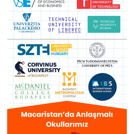
İtalya
İrlanda
İsviçre
Polonya
Fransa
Litvanya
Letonya
Gürcistan