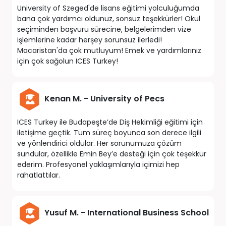
University of Szeged'de lisans eğitimi yolculuğumda
bana çok yardımcı oldunuz, sonsuz teşekkürler! Okul
Kanada
seçiminden başvuru sürecine, belgelerimden vize
işlemlerine kadar herşey sorunsuz ilerledi!
Macaristan'da çok mutluyum! Emek ve yardımlarınız
Amerika
için çok sağolun ICES Turkey!
İngiltere
Kenan M. - University of Pecs
Kanada
ICES Turkey ile Budapeşte’de Diş Hekimliği eğitimi için
Amerika
iletişime geçtik. Tüm süreç boyunca son derece ilgili
ve yönlendirici oldular. Her sorunumuza çözüm
İngiltere
sundular, özellikle Emin Bey’e desteği için çok teşekkür
ederim. Profesyonel yaklaşımlarıyla içimizi hep
rahatlattılar.
Kanada
Malta
Yusuf M. - International Business School