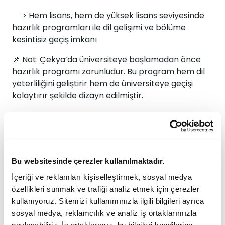
İsviçre
>
Hem
lisans
, hem de
yüksek lisans seviyesinde
hazırlık programları
ile dil gelişimi ve bölüme
Polonya
kesintisiz geçiş imkanı
📌
Not:
Çekya’da üniversiteye başlamadan önce
Macaristan
hazırlık programı zorunludur. Bu program hem dil
yeterliliğini geliştirir hem de üniversiteye geçişi
Çekya
kolaytırır şekilde dizayn edilmiştir.
İtalya
🏛️ Popüler Üniversiteler ve
İspanya
Programlar
Bu websitesinde çerezler kullanılmaktadır.
Almanya
İçeriği ve reklamları kişiselleştirmek, sosyal medya
🇨🇿 Çekya’da Eğitim Alabileceğin Okullar
Finlandiya
özellikleri sunmak ve trafiği analiz etmek için çerezler
kullanıyoruz. Sitemizi kullanımınızla ilgili bilgileri ayrıca
>
Charles University
Çin
sosyal medya, reklamcılık ve analiz iş ortaklarımızla
>
Czech Technical University