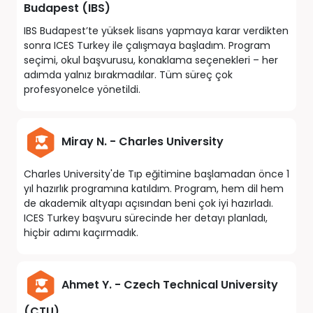
İngiltere
Budapest (IBS)
IBS Budapest’te yüksek lisans yapmaya karar verdikten
Amerika
sonra ICES Turkey ile çalışmaya başladım. Program
seçimi, okul başvurusu, konaklama seçenekleri – her
adımda yalnız bırakmadılar. Tüm süreç çok
Kanada
profesyonelce yönetildi.
Fransa
Miray N. - Charles University
İtalya
Charles University'de Tıp eğitimine başlamadan önce 1
Almanya
yıl hazırlık programına katıldım. Program, hem dil hem
de akademik altyapı açısından beni çok iyi hazırladı.
ICES Turkey başvuru sürecinde her detayı planladı,
hiçbir adımı kaçırmadık.
Ahmet Y. - Czech Technical University
(CTU)