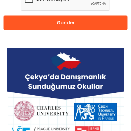
Amerika
Gönder
Almanya
Hollanda
Çin
Macaristan
İspanya
Avusturya
Finlandiya
Çekya