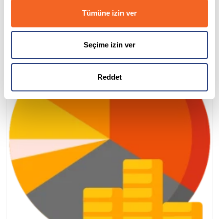
Tümüne izin ver
Çekya
İtalya
Seçime izin ver
İspanya
Reddet
Almanya
Finlandiya
Çin
İsveç
Gürcistan
Litvanya