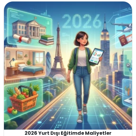
İngiltere
Kanada
Amerika
İngiltere
Kanada
Malta
İngiltere
Amerika
Kanada
2026 Yurt Dışı Eğitimde Maliyetler