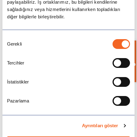
paylaşabiliriz. İş ortaklarımız, bu bilgileri kendilerine
Avustralya
sağladığınız veya hizmetlerini kullanırken topladıkları
diğer bilgilerle birleştirebilir.
Kanada
Onay
Amerika
Gerekli
Seçimi
Bilgi İste
Hollanda
Tercihler
İngiltere
İstatistikler
İrlanda
İsviçre
Pazarlama
En Uygun ve Kolay Başvuru Yapılabilen
Üniversite Ülkeleri
Polonya
Ayrıntıları göster
Uygun ve Kolay
Macaristan