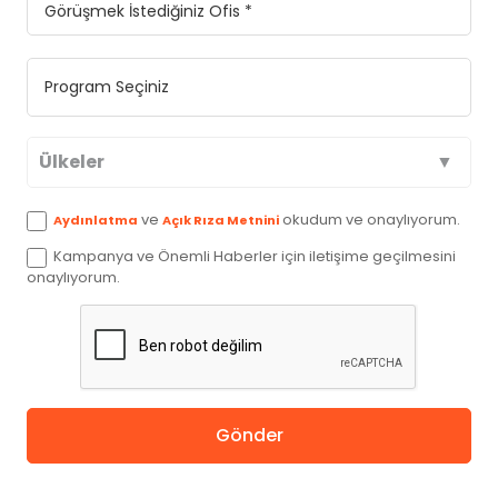
Ülkeler
Avustralya
ve
okudum ve onaylıyorum.
Aydınlatma
Açık Rıza Metnini
Kampanya ve Önemli Haberler için iletişime geçilmesini
Kanada
onaylıyorum.
İngiltere
Amerika
Gönder
Almanya