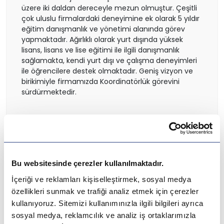
İsviçre
üzere iki daldan dereceyle mezun olmuştur. Çeşitli
çok uluslu firmalardaki deneyimine ek olarak 5 yıldır
eğitim danışmanlık ve yönetimi alanında görev
Polonya
yapmaktadır. Ağırlıklı olarak yurt dışında yüksek
lisans, lisans ve lise eğitimi ile ilgili danışmanlık
Fransa
sağlamakta, kendi yurt dışı ve çalışma deneyimleri
ile öğrencilere destek olmaktadır. Geniş vizyon ve
birikimiyle firmamızda Koordinatörlük görevini
Litvanya
sürdürmektedir.
Letonya
Gürcistan
Tavsiye Yazılar
Estonya
Bu websitesinde çerezler kullanılmaktadır.
İçeriği ve reklamları kişiselleştirmek, sosyal medya
İsveç
özellikleri sunmak ve trafiği analiz etmek için çerezler
kullanıyoruz. Sitemizi kullanımınızla ilgili bilgileri ayrıca
Danimarka
sosyal medya, reklamcılık ve analiz iş ortaklarımızla