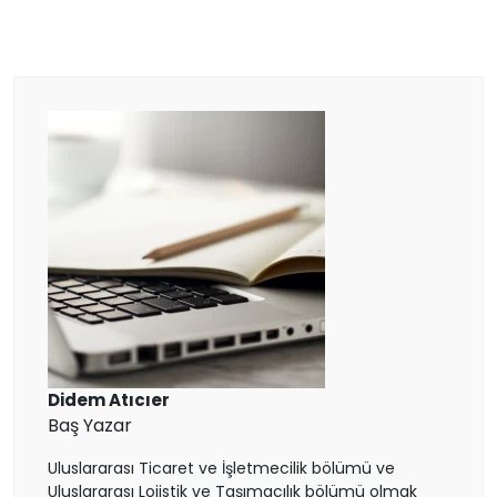
Hollanda
Çin
Macaristan
İspanya
Avusturya
Finlandiya
Çekya
İtalya
Didem Atıcıer
Baş Yazar
İrlanda
Uluslararası Ticaret ve İşletmecilik bölümü ve
Uluslararası Lojistik ve Taşımacılık bölümü olmak