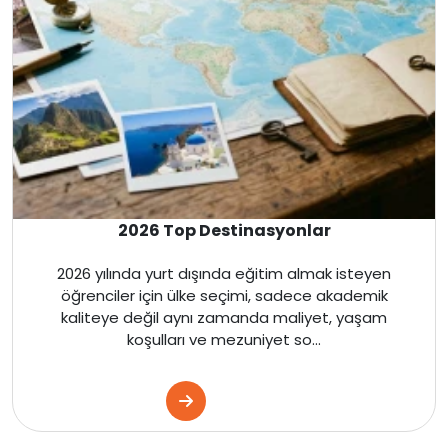
İrlanda
Avustralya
Almanya
Amerika
İngiltere
2026 Top Destinasyonlar
Kanada
2026 yılında yurt dışında eğitim almak isteyen
öğrenciler için ülke seçimi, sadece akademik
Dubai
kaliteye değil aynı zamanda maliyet, yaşam
koşulları ve mezuniyet so...
Kanada
Amerika