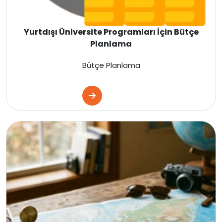
Letonya
Yurtdışı Üniversite Programları İçin Bütçe
Planlama
Fransa
Bütçe Planlama
Estonya
Danimarka
İtalya
Fransa
İspanya
Malta