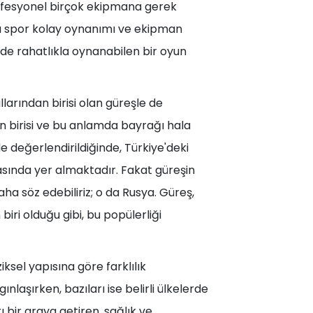
rofesyonel birçok ekipmana gerek
bu spor kolay oynanımı ve ekipman
de rahatlıkla oynanabilen bir oyun
llarından birisi olan güreşle de
an birisi ve bu anlamda bayrağı hala
 değerlendirildiğinde, Türkiye'deki
sında yer almaktadır. Fakat güreşin
aha söz edebiliriz; o da Rusya. Güreş,
iri olduğu gibi, bu popülerliği
iksel yapısına göre farklılık
nlaşırken, bazıları ise belirli ülkelerde
 bir araya getiren, sağlık ve