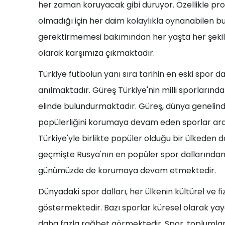
her zaman koruyacak gibi duruyor. Özellikle p
olmadığı için her daim kolaylıkla oynanabilen 
gerektirmemesi bakımından her yaşta her şekil
olarak karşımıza çıkmaktadır.
Türkiye futbolun yanı sıra tarihin en eski spor da
anılmaktadır. Güreş Türkiye'nin milli sporlarınd
elinde bulundurmaktadır. Güreş, dünya genelinde
popülerliğini korumaya devam eden sporlar ara
Türkiye'yle birlikte popüler olduğu bir ülkeden d
geçmişte Rusya'nın en popüler spor dallarından b
günümüzde de korumaya devam etmektedir.
Dünyadaki spor dalları, her ülkenin kültürel ve fiz
göstermektedir. Bazı sporlar küresel olarak yaygı
daha fazla rağbet görmektedir. Spor, toplumları