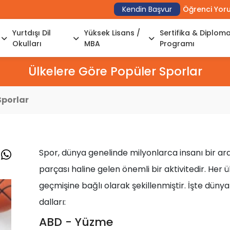
Kendin Başvur
Öğrenci Yor
Yurtdışı Dil
Yüksek Lisans /
Sertifika & Diplom
Okulları
MBA
Programı
Ülkelere Göre Popüler Sporlar
Sporlar
Spor, dünya genelinde milyonlarca insanı bir aray
parçası haline gelen önemli bir aktivitedir. Her ül
geçmişine bağlı olarak şekillenmiştir. İşte dünya
dalları:
ABD - Yüzme