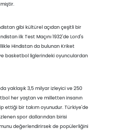
miştir.
istan gibi kültürel açıdan çeşitli bir
Hindistan ilk Test Maçını 1932'de Lord's
llikle Hindistan da bulunan Kriket
ve basketbol liglerindeki oyunculardan
a yaklaşık 3,5 milyar izleyici ve 250
futbol her yaştan ve milletten insanın
ip ettiği bir takım oyunudur. Türkiye'de
izlenen spor dallarından birisi
umunu değerlendirirsek de popülerliğini