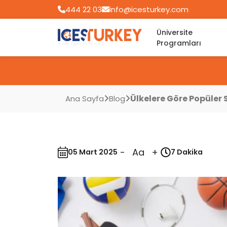
444 22 03
info@icesturkey.com
Üniversite
Programları
Ülkelere Göre Popüler 
Ana Sayfa
Blog
-
Aa
+
05 Mart 2025
7 Dakika