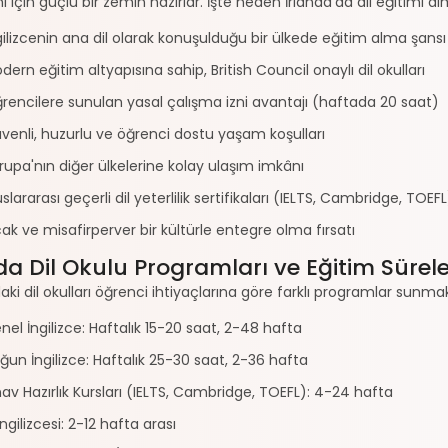
 için güçlü bir zemin hazırlar. İşte neden İrlanda'da dil eğitimi al
gilizcenin ana dil olarak konuşulduğu bir ülkede eğitim alma şansı
dern eğitim altyapısına sahip, British Council onaylı dil okulları
rencilere sunulan yasal çalışma izni avantajı (haftada 20 saat)
venli, huzurlu ve öğrenci dostu yaşam koşulları
rupa'nın diğer ülkelerine kolay ulaşım imkânı
uslararası geçerli dil yeterlilik sertifikaları (IELTS, Cambridge, TOEFL
cak ve misafirperver bir kültürle entegre olma fırsatı
da Dil Okulu Programları ve Eğitim Sürele
daki dil okulları öğrenci ihtiyaçlarına göre farklı programlar sunmak
nel İngilizce: Haftalık 15-20 saat, 2-48 hafta
ğun İngilizce: Haftalık 25-30 saat, 2-36 hafta
nav Hazırlık Kursları (IELTS, Cambridge, TOEFL): 4-24 hafta
 İngilizcesi: 2-12 hafta arası