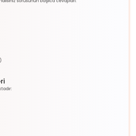
malısınız sorusunun başlıca cevapları:
)
ri
tadır: