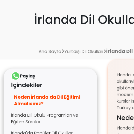
İrlanda Dil Okulla
İrlanda Dil
Ana Sayfa
Yurtdışı Dil Okulları
İrlanda,
Paylaş
okulları
İçindekiler
gibi öne
modern s
Neden İrlanda'da Dil Eğitimi
kurslar 
Almalısınız?
Turkey o
İrlanda Dil Okulu Programları ve
Neden
Eğitim Süreleri
İrlanda'
İrlanda'da Popüler Dil Okulları