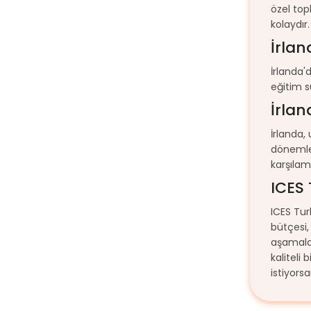
özel top
kolaydır
İrlan
İrlanda'
eğitim s
İrlan
İrlanda,
dönemler
karşılam
ICES 
ICES Tur
bütçesi,
aşamalar
kaliteli
istiyorsa