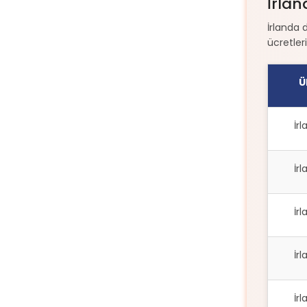
İrlan
İrlanda 
ücretler
Ü
İr
İr
İr
İr
İr