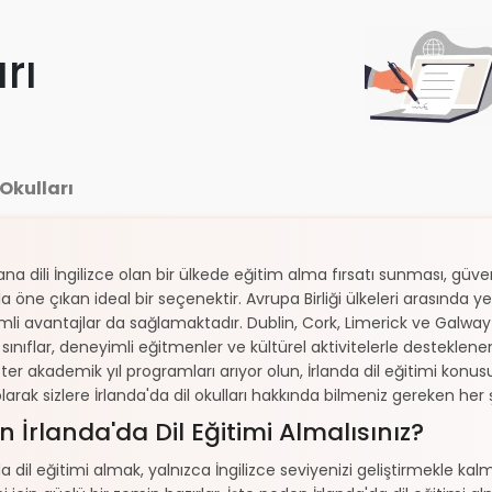
rı
 Okulları
 ana dili İngilizce olan bir ülkede eğitim alma fırsatı sunması, güve
yla öne çıkan ideal bir seçenektir. Avrupa Birliği ülkeleri arasında
mli avantajlar da sağlamaktadır. Dublin, Cork, Limerick ve Galway g
ınıflar, deneyimli eğitmenler ve kültürel aktivitelerle destekle
ister akademik yıl programları arıyor olun, İrlanda dil eğitimi kon
larak sizlere İrlanda'da dil okulları hakkında bilmeniz gereken her 
 İrlanda'da Dil Eğitimi Almalısınız?
da dil eğitimi almak, yalnızca İngilizce seviyenizi geliştirmekle k