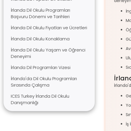
deneyimi
İrlanda Dil Okulu Programları
İn
Başvuru Dönemi ve Tarihleri
Mo
İrlanda Dil Okulu Fiyatları ve Ücretleri
Öğ
İrlanda Dil Okulu Konaklama
Gü
Av
İrlanda Dil Okulu Yaşam ve Öğrenci
Deneyimi
Ul
İrlanda Dil Programları Vizesi
Sı
İrlan
İrlanda'da Dil Okulu Programları
Sırasında Çalışma
İrlanda'
ICES Turkey İrlanda Dil Okulu
Ge
Danışmanlığı
Yo
Sı
İş