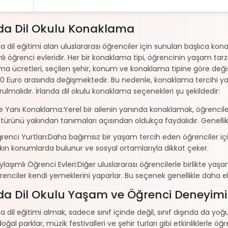
nda Dil Okulu Konaklama
da dil eğitimi alan uluslararası öğrenciler için sunulan başlıca konak
lı öğrenci evleridir. Her bir konaklama tipi, öğrencinin yaşam tarzı
a ücretleri, seçilen şehir, konum ve konaklama tipine göre değişi
0 Euro arasında değişmektedir. Bu nedenle, konaklama tercihi yapı
ulmalıdır. İrlanda dil okulu konaklama seçenekleri şu şekildedir:
le Yanı Konaklama:Yerel bir ailenin yanında konaklamak, öğrenciler
ltürünü yakından tanımaları açısından oldukça faydalıdır. Genelli
renci Yurtları:Daha bağımsız bir yaşam tercih eden öğrenciler için
kın konumlarda bulunur ve sosyal ortamlarıyla dikkat çeker.
ylaşımlı Öğrenci Evleri:Diğer uluslararası öğrencilerle birlikte yaş
renciler kendi yemeklerini yaparlar. Bu seçenek genellikle daha ek
nda Dil Okulu Yaşam ve Öğrenci Deneyimi
a dil eğitimi almak, sadece sınıf içinde değil, sınıf dışında da yoğun
doğal parklar, müzik festivalleri ve şehir turları gibi etkinliklerle 