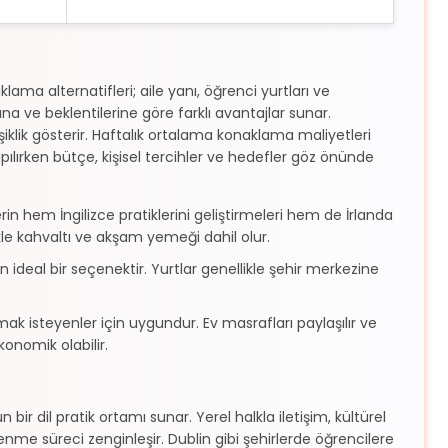
lama alternatifleri; aile yanı, öğrenci yurtları ve
na ve beklentilerine göre farklı avantajlar sunar.
klik gösterir. Haftalık ortalama konaklama maliyetleri
lırken bütçe, kişisel tercihler ve hedefler göz önünde
in hem İngilizce pratiklerini geliştirmeleri hem de İrlanda
kle kahvaltı ve akşam yemeği dahil olur.
 ideal bir seçenektir. Yurtlar genellikle şehir merkezine
amak isteyenler için uygundur. Ev masrafları paylaşılır ve
onomik olabilir.
 bir dil pratik ortamı sunar. Yerel halkla iletişim, kültürel
öğrenme süreci zenginleşir. Dublin gibi şehirlerde öğrencilere