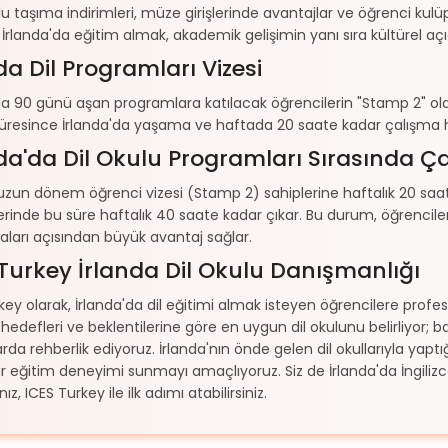
lu taşıma indirimleri, müze girişlerinde avantajlar ve öğrenci kul
. İrlanda'da eğitim almak, akademik gelişimin yanı sıra kültürel a
da Dil Programları Vizesi
da 90 günü aşan programlara katılacak öğrencilerin "Stamp 2" olar
üresince İrlanda'da yaşama ve haftada 20 saate kadar çalışma ha
da'da Dil Okulu Programları Sırasında Ç
 uzun dönem öğrenci vizesi (Stamp 2) sahiplerine haftalık 20 saat
inde bu süre haftalık 40 saate kadar çıkar. Bu durum, öğrencil
aları açısından büyük avantaj sağlar.
Turkey İrlanda Dil Okulu Danışmanlığı
key olarak, İrlanda'da dil eğitimi almak isteyen öğrencilere pro
 hedefleri ve beklentilerine göre en uygun dil okulunu belirliyor;
da rehberlik ediyoruz. İrlanda'nın önde gelen dil okullarıyla yaptığ
 bir eğitim deneyimi sunmayı amaçlıyoruz. Siz de İrlanda'da İng
nız, ICES Turkey ile ilk adımı atabilirsiniz.