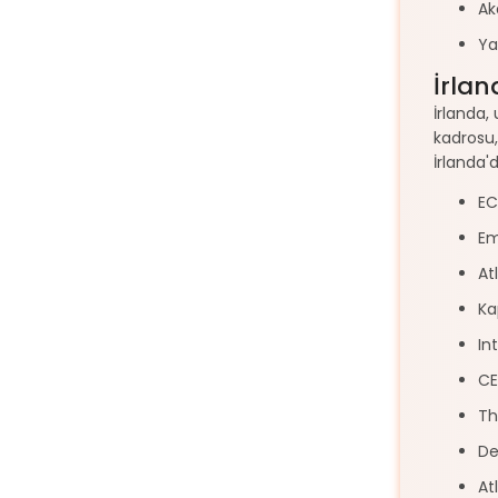
Ak
Ya
İrlan
İrlanda,
kadrosu,
İrlanda'd
EC
Em
At
Ka
In
CE
Th
De
At