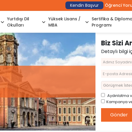
Kendin Başvur
Öğrenci Yor
Yurtdışı Dil
Yüksek Lisans /
Sertifika & Diplom
Okulları
MBA
Programı
Biz Sizi 
Detaylı bilgi i
Aydınlatma
Kampanya ve 
Gönder