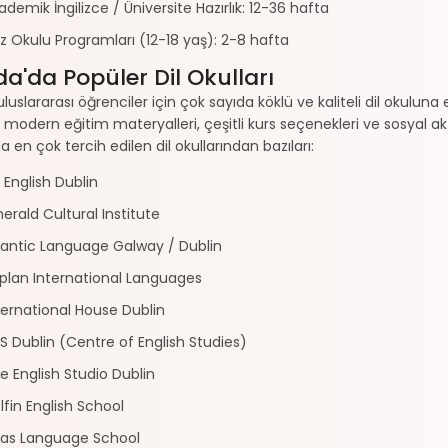
ademik İngilizce / Üniversite Hazırlık: 12-36 hafta
z Okulu Programları (12-18 yaş): 2-8 hafta
da'da Popüler Dil Okulları
 uluslararası öğrenciler için çok sayıda köklü ve kaliteli dil okulu
 modern eğitim materyalleri, çeşitli kurs seçenekleri ve sosyal akti
a en çok tercih edilen dil okullarından bazıları:
 English Dublin
erald Cultural Institute
lantic Language Galway / Dublin
plan International Languages
ternational House Dublin
S Dublin (Centre of English Studies)
e English Studio Dublin
lfin English School
las Language School