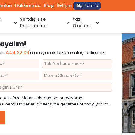
umları
Hakkımızda
Blog
İletişim
Bilgi Formu
a
Yurtdışı Lise
Yaz
Programları
Okulları
Arayalım!
çin
'ü arayarak bizlere ulaşabilirsiniz.
444 22 03
ve
Açık Rıza Metnini
okudum ve onaylıyorum.
Önemli Haberler için iletişime geçilmesini onaylıyorum.