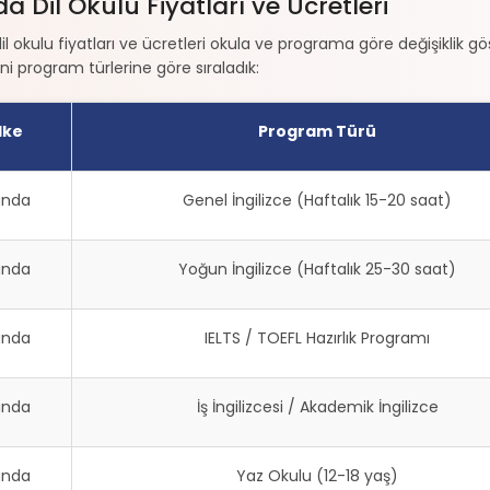
da Dil Okulu Fiyatları ve Ücretleri
dil okulu fiyatları ve ücretleri okula ve programa göre değişiklik
ini program türlerine göre sıraladık:
lke
Program Türü
landa
Genel İngilizce (Haftalık 15-20 saat)
landa
Yoğun İngilizce (Haftalık 25-30 saat)
landa
IELTS / TOEFL Hazırlık Programı
landa
İş İngilizcesi / Akademik İngilizce
landa
Yaz Okulu (12-18 yaş)