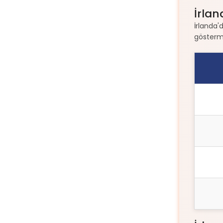
İrlan
İrlanda'
gösterme