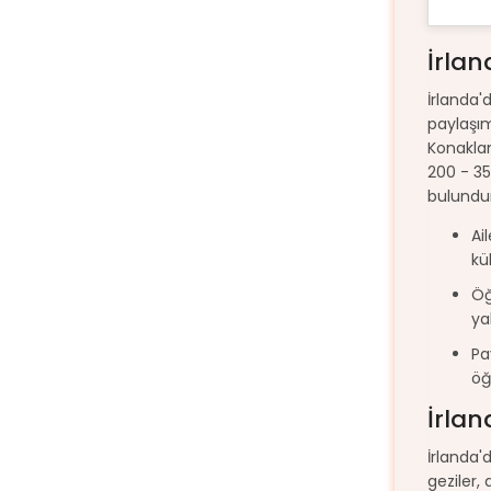
İrla
İrlanda'
paylaşım
Konaklam
200 - 35
bulundur
Ai
kü
Öğ
ya
Pa
öğ
İrla
İrlanda'd
geziler, 