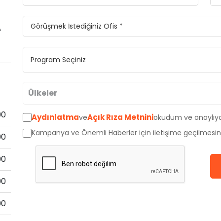
A
Ülkeler
00
Aydınlatma
Açık Rıza Metnini
ve
okudum ve onaylıy
Avustralya
Kampanya ve Önemli Haberler için iletişime geçilmesin
00
Kanada
00
İngiltere
00
Amerika
00
Almanya