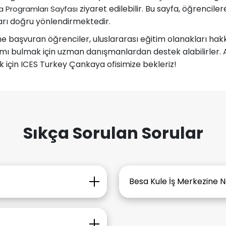
Danimarka
ziyaret edilebilir. Bu sayfa, öğrencile
ika Programları Sayfası
arı doğru yönlendirmektedir.
Avustralya
 başvuran öğrenciler, uluslararası eğitim olanakları hakkı
mı bulmak için uzman danışmanlardan destek alabilirler. Ank
Kanada
 için ICES Turkey Çankaya ofisimize bekleriz!
Amerika
Hollanda
Sıkça Sorulan Sorular
İngiltere
İrlanda
Besa Kule İş Merkezine Na
İsviçre
a saatleri hafta içi
Kızılay’dan Ulaşım Metro 
Polonya
rayınız.
kullanarak Söğütözü İstas