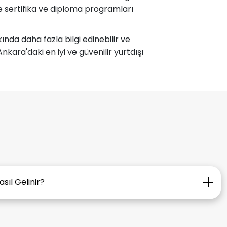
re sertifika ve diploma programları
nda daha fazla bilgi edinebilir ve
ara'daki en iyi ve güvenilir yurtdışı
sıl Gelinir?
ile: Kızılay Metro İstasyonu’ndan M2 (Koru) hattını
yonu’nda inebilirsiniz. İstasyondan 10-15 dakikalık bir