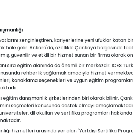
İrlanda
İsviçre
nışmanlığı
Polonya
yatlarını zenginleştiren, kariyerlerine yeni ufuklar katan
Fransa
ik hale gelir. Ankara'da, özellikle Çankaya bölgesinde faal
ş, güvenilir ve etkili bir hizmet sunan bir firma olarak ö
Litvanya
nı sıra eğitim alanında da önemli bir merkezdir. ICES Turk
onusunda rehberlik sağlamak amacıyla hizmet vermektedi
Letonya
emleri, konaklama seçenekleri ve uygun eğitim programları
aktadır.
Gürcistan
 eğitim danışmanlık şirketlerinden biri olarak bilinir. Çanka
gramını seçmeleri konusunda destek olmayı amaçlamaktadı
Estonya
niversiteler, dil okulları ve sertifika programları hakkında 
maktadır.
İsveç
nlığı hizmetleri arasında yer alan "Yurtdışı Sertifika Prog