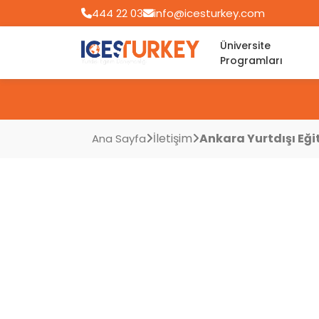
444 22 03
info@icesturkey.com
Üniversite
Programları
İletişim
Ankara Yurtdışı Eğ
Ana Sayfa