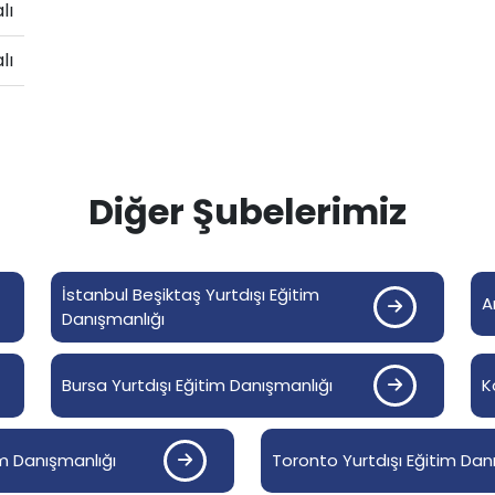
lı
Hollanda
lı
Çin
Macaristan
Diğer Şubelerimiz
İspanya
Avusturya
İstanbul Beşiktaş Yurtdışı Eğitim
A
Danışmanlığı
Finlandiya
Bursa Yurtdışı Eğitim Danışmanlığı
K
Çekya
İtalya
im Danışmanlığı
Toronto Yurtdışı Eğitim Dan