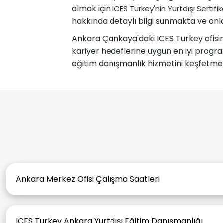
almak için
ICES Turkey'nin Yurtdışı Sertif
hakkında detaylı bilgi sunmakta ve onl
Ankara Çankaya'daki ICES Turkey ofisine
kariyer hedeflerine uygun en iyi progra
eğitim danışmanlık hizmetini keşfetmek
Ankara Merkez Ofisi Çalışma Saatleri
Ofisimiz randevu ile görüşme kabul etmektedir. Çalışm
9:30-18:30’dur. Randevu almak için lütfen 4442203’ü a
ICES Turkey Ankara Yurtdışı Eğitim Danışmanlığı