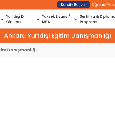
Kendin Başvur
Öğrenci Yor
Yurtdışı Dil
Yüksek Lisans /
Sertifika & Diplom
Okulları
MBA
Programı
Ankara Yurtdışı Eğitim Danışmanlığı
itim Danışmanlığı