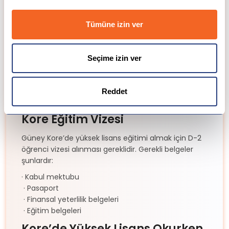
Kore’de Yüksek Lisans Bursları
Tümüne izin ver
Kore, uluslararası öğrencilere birçok burs imkanı
sunmaktadır:
· Global Korea Scholarship (GKS) – Tam burs
Seçime izin ver
· Üniversite içi %30 – %100 arası burslar
· Başarı bursları
· Araştırma ve proje bursları
Reddet
· Akademik performansa dayalı burslar
Kore Eğitim Vizesi
Güney Kore’de yüksek lisans eğitimi almak için D-2
öğrenci vizesi alınması gereklidir. Gerekli belgeler
şunlardır:
· Kabul mektubu
· Pasaport
· Finansal yeterlilik belgeleri
· Eğitim belgeleri
Kore’de Yüksek Lisans Okurken