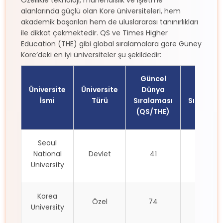
alanlarında güçlü olan Kore üniversiteleri, hem
akademik başarıları hem de uluslararası tanınırlıkları
ile dikkat çekmektedir. QS ve Times Higher
Education (THE) gibi global sıralamalara göre Güney
Kore’deki en iyi üniversiteler şu şekildedir:
Güncel
Üniversite
Üniversite
Dünya
Asya
İsmi
Türü
Sıralaması
Sıralama
(QS/THE)
Seoul
National
Devlet
41
7
University
Korea
Özel
74
11
University