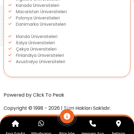
Gürcistan
Kanada Üniversiteleri
Macaristan Üniversiteleri
Estonya
Polonya Üniversiteleri
Danimarka Üniversiteleri
İsveç
İrlanda Üniversiteleri
İtalya Üniversiteleri
Danimarka
Çekya Üniversiteleri
Finlandiya Üniversiteleri
Avustralya Üniversiteleri
Avustralya
Kanada
Amerika
Powered by Click To Peak
Copyright © 1998 - 2026 | Tüm Hakları Saklıdır.
Hollanda
İngiltere
Ana Sayfa
Whatsapp
Bilgi İste
Hemen Ara
İletişim