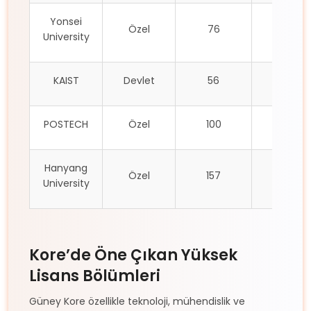
Yonsei
Özel
76
12
University
KAIST
Devlet
56
9
POSTECH
Özel
100
20
Hanyang
Özel
157
25
University
Kore’de Öne Çıkan Yüksek
Lisans Bölümleri
Güney Kore özellikle teknoloji, mühendislik ve