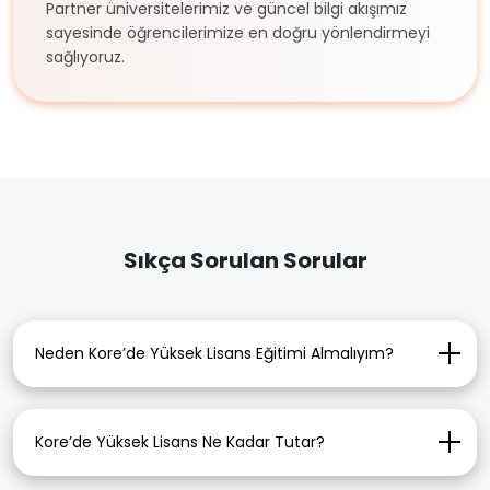
Partner üniversitelerimiz ve güncel bilgi akışımız
sayesinde öğrencilerimize en doğru yönlendirmeyi
sağlıyoruz.
Sıkça Sorulan Sorular
Neden Kore’de Yüksek Lisans Eğitimi Almalıyım?
Kore, dünya sıralamalarında yer alan
üniversiteleri, güçlü araştırma altyapısı ve burs
Kore’de Yüksek Lisans Ne Kadar Tutar?
imkanları ile öne çıkar.