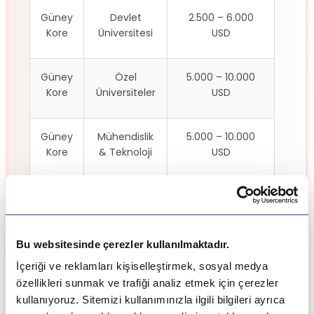
Güney
Devlet
2.500 – 6.000
Kore
Üniversitesi
USD
Güney
Özel
5.000 – 10.000
Kore
Üniversiteler
USD
Güney
Mühendislik
5.000 – 10.000
Kore
& Teknoloji
USD
İşletme &
Güney
4.000 – 8.000
Sosyal
Kore
USD
Bilimler
Bu websitesinde çerezler kullanılmaktadır.
İçeriği ve reklamları kişiselleştirmek, sosyal medya
özellikleri sunmak ve trafiği analiz etmek için çerezler
Kore Yüksek Lisans YÖK
kullanıyoruz. Sitemizi kullanımınızla ilgili bilgileri ayrıca