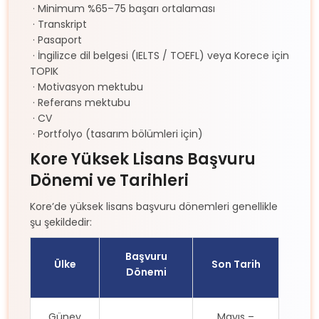
· Minimum %65–75 başarı ortalaması
· Transkript
· Pasaport
· İngilizce dil belgesi (IELTS / TOEFL) veya Korece için
TOPIK
· Motivasyon mektubu
· Referans mektubu
· CV
· Portfolyo (tasarım bölümleri için)
Kore Yüksek Lisans Başvuru
Dönemi ve Tarihleri
Kore’de yüksek lisans başvuru dönemleri genellikle
şu şekildedir:
Başvuru
Ülke
Son Tarih
Dönemi
Güney
Mayıs –