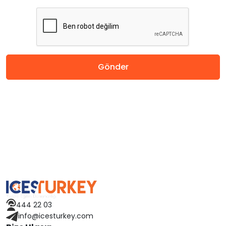
İngiltere
Amerika
Gönder
Almanya
Hollanda
Çin
Macaristan
İspanya
Avusturya
444 22 03
info@icesturkey.com
Finlandiya