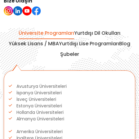
Bize Ulaşın
Çekya
İtalya
Üniversite Programları
Yurtdışı Dil Okulları
Yüksek Lisans / MBA
Yurtdışı Lise Programları
Blog
İrlanda
Şubeler
İsviçre
Polonya
Avusturya Üniversiteleri
İspanya Üniversiteleri
Fransa
İsveç Üniversiteleri
Estonya Üniversiteleri
Litvanya
Hollanda Üniversiteleri
Almanya Üniversiteleri
Letonya
Amerika Üniversiteleri
İngiltere Üniversiteleri