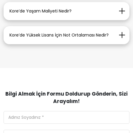
Yıllık ücretler ortalama 2.500 – 10.000 USD
arasındadır.
Kore’de Yaşam Maliyeti Nedir?
Aylık yaşam maliyetleri ortalama 500 – 900 USD
arasındadır.
Kore’de Yüksek Lisans İçin Not Ortalaması Nedir?
Genellikle minimum %65–75 lisans ortalaması
istenir.
Bilgi Almak İçin Formu Doldurup Gönderin, Sizi
Arayalım!