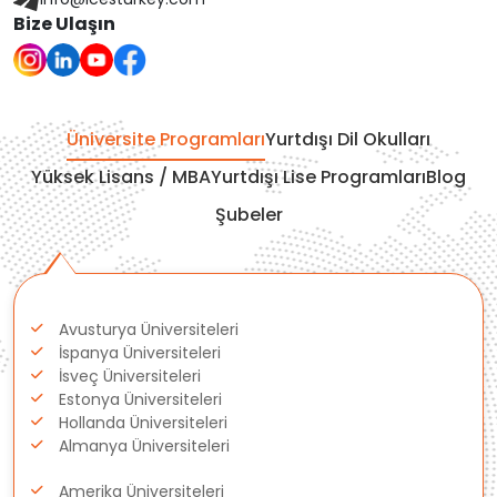
Bize Ulaşın
Çekya
İtalya
Üniversite Programları
Yurtdışı Dil Okulları
İrlanda
Yüksek Lisans / MBA
Yurtdışı Lise Programları
Blog
Şubeler
İsviçre
Polonya
Avusturya Üniversiteleri
Fransa
İspanya Üniversiteleri
İsveç Üniversiteleri
Litvanya
Estonya Üniversiteleri
Hollanda Üniversiteleri
Almanya Üniversiteleri
Letonya
Amerika Üniversiteleri