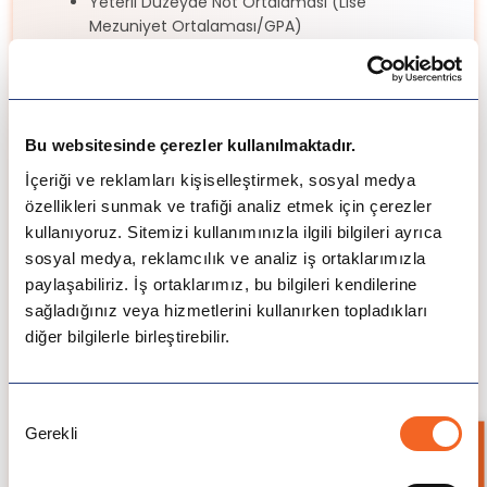
Yeterli Düzeyde Not Ortalaması (Lise
Mezuniyet Ortalaması/GPA)
Lisans eğitiminin alınacağı okulun belirlediği dil
sınavından yeterli başarıyı göstermek (IELTS/
TOEFL/ PTE vb.) (okul şartları değişkendir)
A+ ve IB Diploması
Lisans eğitiminin alınacağı okulun belirlediği
Bu websitesinde çerezler kullanılmaktadır.
yeterlilik sınavlarında gerekli başarıyı
İçeriği ve reklamları kişiselleştirmek, sosyal medya
göstermek ( okula özel sınavlar)
özellikleri sunmak ve trafiği analiz etmek için çerezler
Referans Mektupları
kullanıyoruz. Sitemizi kullanımınızla ilgili bilgileri ayrıca
Niyet Mektubu
sosyal medya, reklamcılık ve analiz iş ortaklarımızla
CV
paylaşabiliriz. İş ortaklarımız, bu bilgileri kendilerine
Pasaport
sağladığınız veya hizmetlerini kullanırken topladıkları
diğer bilgilerle birleştirebilir.
Fiyat ve Ücretler
Onay
Gerekli
Seçimi
Lisans Programları
Master Programları