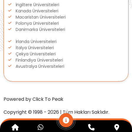
Gürcistan
İngiltere Üniversiteleri
Kanada Üniversiteleri
Macaristan Üniversiteleri
Estonya
Polonya Üniversiteleri
Danimarka Üniversiteleri
İsveç
İrlanda Üniversiteleri
Danimarka
İtalya Üniversiteleri
Çekya Üniversiteleri
Finlandiya Üniversiteleri
Avustralya
Avustralya Üniversiteleri
Kanada
Amerika
Powered by Click To Peak
Hollanda
Copyright © 1998 - 2026 | Tüm Hakları Saklıdır.
İngiltere