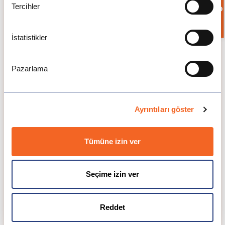
Bilgi İste
Tercihler
£10,000
-
£20,000
£10,000
-
£20,000
İstatistikler
Pazarlama
Başvuru Dönemi ve Tarihleri
Ayrıntıları göster
Bahar
Güz Dönemi
Dönemi
Tümüne izin ver
Bahar Dönemi Her yılın
Her yılın Şubat
Ekim ayı
ayı
Seçime izin ver
Reddet