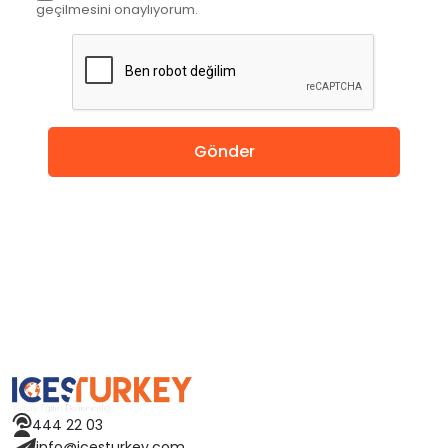
geçilmesini onaylıyorum.
İngiltere
Amerika
Almanya
Gönder
Hollanda
Çin
Macaristan
İspanya
Avusturya
444 22 03
Finlandiya
info@icesturkey.com