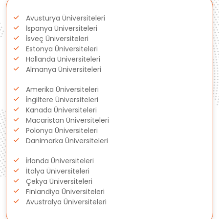
Avusturya Üniversiteleri
Fransa
İspanya Üniversiteleri
İsveç Üniversiteleri
Litvanya
Estonya Üniversiteleri
Hollanda Üniversiteleri
Almanya Üniversiteleri
Letonya
Amerika Üniversiteleri
Gürcistan
İngiltere Üniversiteleri
Kanada Üniversiteleri
Macaristan Üniversiteleri
Estonya
Polonya Üniversiteleri
Danimarka Üniversiteleri
İsveç
İrlanda Üniversiteleri
Danimarka
İtalya Üniversiteleri
Çekya Üniversiteleri
Finlandiya Üniversiteleri
Avustralya
Avustralya Üniversiteleri