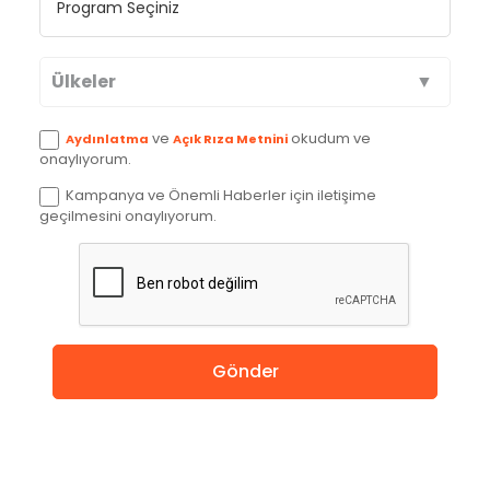
Ülkeler
Avustralya
ve
okudum ve
Aydınlatma
Açık Rıza Metnini
onaylıyorum.
Kanada
Kampanya ve Önemli Haberler için iletişime
geçilmesini onaylıyorum.
İngiltere
Amerika
Almanya
Gönder
Hollanda
Çin