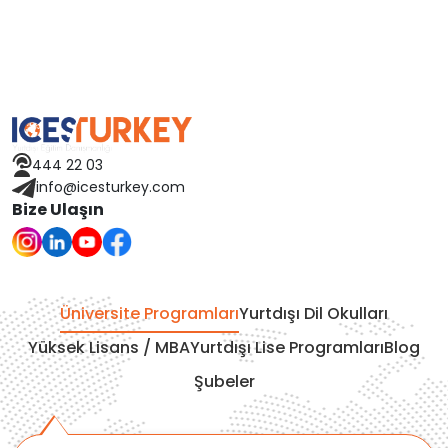
Macaristan
İspanya
Avusturya
444 22 03
Finlandiya
info@icesturkey.com
Bize Ulaşın
Çekya
İtalya
Üniversite Programları
Yurtdışı Dil Okulları
İrlanda
Yüksek Lisans / MBA
Yurtdışı Lise Programları
Blog
Şubeler
İsviçre
Polonya