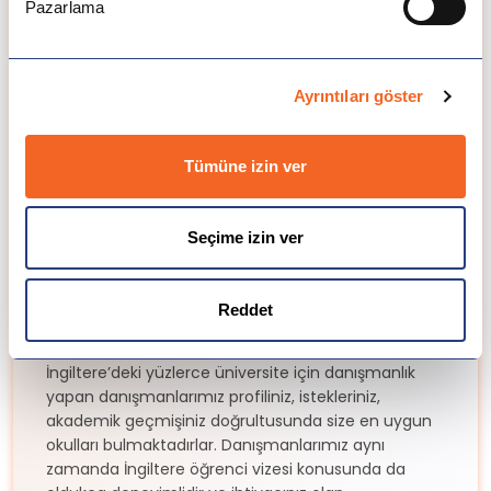
Pazarlama
seçeneklerini sunarız. İngiltere’de yaşam masrafları
öğrencinin eğitim aldığı bölgeye göre değişiklik
göstermektedir. Londra’da daha fazla masrafla
karşılaşırken Bournemouth’ta karşılaşmayabilir.
Ayrıntıları göster
Ortalama konaklama ve yeme-içme, sosyal yaşam
giderleri ile yıllık £9,000-15,000 arasında olabilir. Bu
meblağ öğrencinin harcama standartlarına göre
Tümüne izin ver
değişiklik gösterebilir.
Vize
Seçime izin ver
Öğrenci Vizesi
‘Detaylı bilgi için
sayfamıza bakınız’
Neden ICES Turkey Yurtdışı
Reddet
Eğitim Danışmanlığı?
İngiltere’deki yüzlerce üniversite için danışmanlık
yapan danışmanlarımız profiliniz, istekleriniz,
akademik geçmişiniz doğrultusunda size en uygun
okulları bulmaktadırlar. Danışmanlarımız aynı
zamanda İngiltere öğrenci vizesi konusunda da