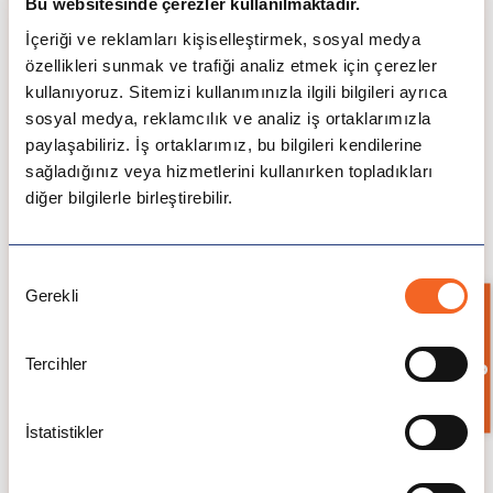
Bu websitesinde çerezler kullanılmaktadır.
Master
Lisans Programları
Programları
İçeriği ve reklamları kişiselleştirmek, sosyal medya
özellikleri sunmak ve trafiği analiz etmek için çerezler
kullanıyoruz. Sitemizi kullanımınızla ilgili bilgileri ayrıca
£19,500-£24,000
£25,000
sosyal medya, reklamcılık ve analiz iş ortaklarımızla
paylaşabiliriz. İş ortaklarımız, bu bilgileri kendilerine
sağladığınız veya hizmetlerini kullanırken topladıkları
Başvuru Dönemi ve Tarihleri
diğer bilgilerle birleştirebilir.
Güz Dönemi
Bahar Dönemi
Onay
Gerekli
Her yılın Ekim ayı
Her yılın Şubat ayı
Seçimi
Bilgi İste
Tercihler
Konaklama
İngiltere’de üniversite okurken devlet yurtlarında ya
da öğrenci evlerinde kalabilirsiniz. ICES Turkey
İstatistikler
Yurtdışı Eğitim Danışmanlık olarak öğrencilerimizin
taleplerine ve bütçelerine en uygun konaklama