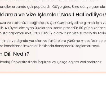
enciler arasında çok popülerdir. QS’ye göre, Brno dünya çapında 6
lama ve Vize İşlemleri Nasıl Hallediliyor
uza ve statünüze bağlı olarak, Çek Cumhuriyeti'ne girmek için 
lir. AB üyesi olmayan ülkelerden iseniz, prosedür 60 güne kadar 
uza başlamalısınız. ICES TURKEY olarak tüm vize sürecinizin takibin
çinde ve dışında yer alan ve fakültelere yürüme mesafesinde ol
ize konaklama imkanları hakkında danışmanlık sağlamaktayız.
m Dili Nedir?
noloji Üniversitesi’nde İngilizce ve Çekçe eğitim verilmektedir.