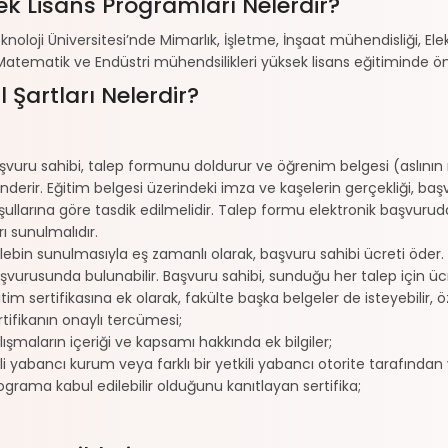
k Lisans Programları Nelerdir?
oloji Üniversitesi’nde Mimarlık, İşletme, İnşaat mühendisliği, Elektri
atematik ve Endüstri mühendsilikleri yüksek lisans eğitiminde ö
 Şartları Nelerdir?
şvuru sahibi, talep formunu doldurur ve öğrenim belgesi (aslının r
nderir. Eğitim belgesi üzerindeki imza ve kaşelerin gerçekliği, b
şullarına göre tasdik edilmelidir. Talep formu elektronik başvuruda
rı sunulmalıdır.
lebin sunulmasıyla eş zamanlı olarak, başvuru sahibi ücreti öder. 
şvurusunda bulunabilir. Başvuru sahibi, sunduğu her talep için 
itim sertifikasına ek olarak, fakülte başka belgeler de isteyebilir, öz
rtifikanın onaylı tercümesi;
lışmaların içeriği ve kapsamı hakkında ek bilgiler;
gili yabancı kurum veya farklı bir yetkili yabancı otorite tarafında
ograma kabul edilebilir olduğunu kanıtlayan sertifika;