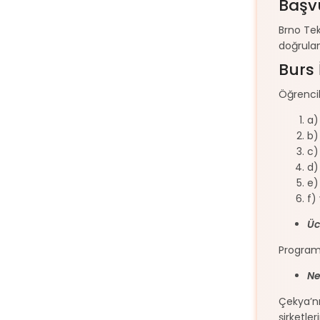
Başv
Brno Tek
doğrulam
Burs
Öğrencile
a)
b)
c)
d)
e)
f)
Üc
Programl
Ne
Çekya’nı
şirketle