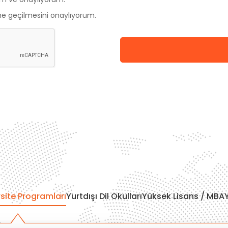
me geçilmesini onaylıyorum.
site Programları
Yurtdışı Dil Okulları
Yüksek Lisans / MBA