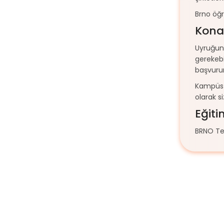
Brno öğr
Konak
Uyruğun
gerekebi
başvurun
Kampüs i
olarak s
Eğiti
BRNO Tek