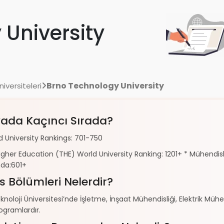
 University
Brno Technology University
iversiteleri
ada Kaçıncı Sırada?
 University Rankings: 701-750
gher Education (THE) World University Ranking: 1201+ * Mühendisl
nda:601+
s Bölümleri Nelerdir?
noloji Üniversitesi’nde İşletme, İnşaat Mühendisliği, Elektrik Müh
ogramlardır.