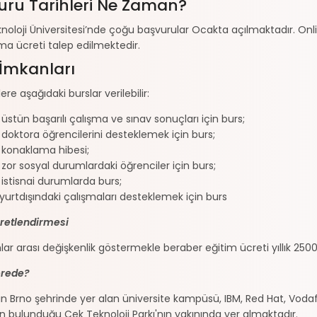
uru Tarihleri Ne Zaman?
noloji Üniversitesi’nde çoğu başvurular Ocakta açılmaktadır. Onl
a ücreti talep edilmektedir.
 İmkanları
re aşağıdaki burslar verilebilir:
 üstün başarılı çalışma ve sınav sonuçları için burs;
 doktora öğrencilerini desteklemek için burs;
 konaklama hibesi;
 zor sosyal durumlardaki öğrenciler için burs;
 istisnai durumlarda burs;
 yurtdışındaki çalışmaları desteklemek için burs
retlendirmesi
ar arası değişkenlik göstermekle beraber eğitim ücreti yıllık 25
rede?
n Brno şehrinde yer alan üniversite kampüsü, IBM, Red Hat, Vod
rin bulunduğu Çek Teknoloji Parkı'nın yakınında yer almaktadır.