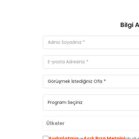
Bilgi
Ülkeler
Aydınlatma
Açık Rıza Metnini
ve
okudu