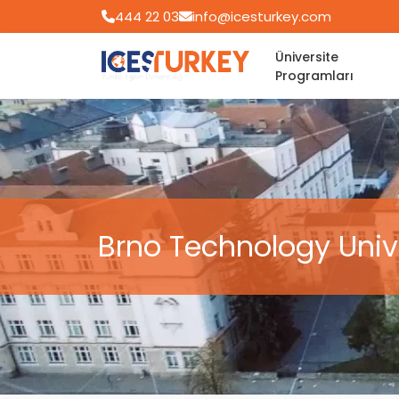
444 22 03
info@icesturkey.com
Üniversite
Programları
Brno Technology Univ