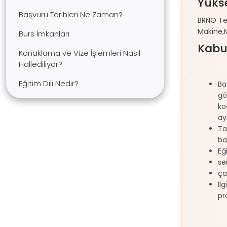
Yükse
Başvuru Tarihleri Ne Zaman?
BRNO Tekn
Makine,M
Burs İmkanları
Kabul
Konaklama ve Vize İşlemleri Nasıl
Hallediliyor?
Eğitim Dili Nedir?
Ba
gö
ko
ay
Ta
ba
Eğ
se
ça
İl
pr