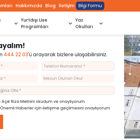
umları
Hakkımızda
Blog
İletişim
Bilgi Formu
a
Yurtdışı Lise
Yaz
Programları
Okulları
rayalım!
in
'ü arayarak bizlere ulaşabilirsiniz.
444 22 03
e
Açık Rıza Metnini
okudum ve onaylıyorum.
emli Haberler için iletişime geçilmesini onaylıyorum.