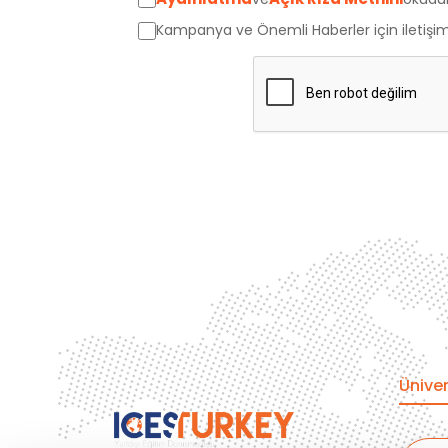
Avustralya
Kampanya ve Önemli Haberler için iletişi
Kanada
İngiltere
Amerika
Almanya
Hollanda
Çin
Macaristan
Üniver
İspanya