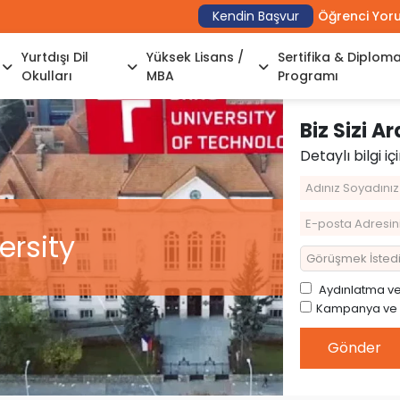
Kendin Başvur
Öğrenci Yor
Yurtdışı Dil
Yüksek Lisans /
Sertifika & Diplom
Okulları
MBA
Programı
Biz Sizi A
Detaylı bilgi iç
ersity
Aydınlatma
v
Kampanya ve Ön
Gönder