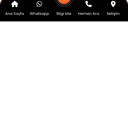
Bize Ulaşın
Ana Sayfa
Whatsapp
Bilgi İste
Hemen Ara
İletişim
Üniversite Programları
Yurtdışı Dil Okulları
Yüksek Lisans / MBA
Yurtdışı Lise Programları
Blog
Şubeler
Avusturya Üniversiteleri
İspanya Üniversiteleri
İsveç Üniversiteleri
Estonya Üniversiteleri
Hollanda Üniversiteleri
Almanya Üniversiteleri
Amerika Üniversiteleri