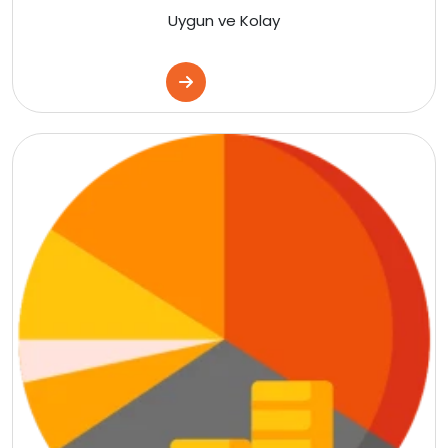
Polonya
Uygun ve Kolay
Macaristan
Çekya
İtalya
İspanya
Almanya
Finlandiya
Çin
İsveç