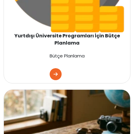
Gürcistan
Litvanya
Yurtdışı Üniversite Programları İçin Bütçe
Letonya
Planlama
Fransa
Bütçe Planlama
Estonya
Danimarka
İtalya
Fransa
İspanya