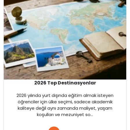
Malta
İrlanda
Avustralya
Almanya
Amerika
2026 Top Destinasyonlar
İngiltere
2026 yılında yurt dışında eğitim almak isteyen
Kanada
öğrenciler için ülke seçimi, sadece akademik
kaliteye değil aynı zamanda maliyet, yaşam
Dubai
koşulları ve mezuniyet so...
Kanada