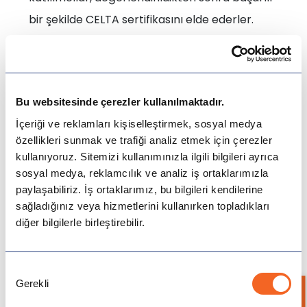
bir şekilde CELTA sertifikasını elde ederler.
Sertifikayı aldıktan sonra ise istediğiniz ülkede
İngilizce öğretmenliği yapabilirsiniz.
Bu websitesinde çerezler kullanılmaktadır.
İçeriği ve reklamları kişiselleştirmek, sosyal medya
Bilgi Almak İçin Formu Doldurup Gönderin,
özellikleri sunmak ve trafiği analiz etmek için çerezler
Sizi Arayalım!
kullanıyoruz. Sitemizi kullanımınızla ilgili bilgileri ayrıca
sosyal medya, reklamcılık ve analiz iş ortaklarımızla
paylaşabiliriz. İş ortaklarımız, bu bilgileri kendilerine
sağladığınız veya hizmetlerini kullanırken topladıkları
diğer bilgilerle birleştirebilir.
Onay
Gerekli
Seçimi