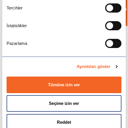
Bilgi İste
Tercihler
İstatistikler
Pazarlama
Ülkeler
Ayrıntıları göster
Avustralya
ve
okudum ve onaylıyorum.
Aydınlatma
Açık Rıza Metnini
Tümüne izin ver
Kampanya ve Önemli Haberler için iletişime geçilmesini
Kanada
onaylıyorum.
Seçime izin ver
İngiltere
Amerika
Reddet