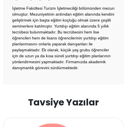
İşletme Fakültesi Turizm İşletmeciliği bölümünden mezun
İrlanda
olmuştur. Mezuniyetinin ardından eğitim alanında kendini
geliştirmek için başta eğitim koçluğu olmak üzere çeşitli
İsviçre
seminerlere katılmıştır. Yurtdışı eğitim alanında 5 yıllık
tecrübesi bulunmaktadır. Bu tecrübesini hem lise
öğrencileri hem de lisans öğrencilerinin yurtdışı eğitim
Polonya
planlanmasını onlarla yaparak danışanları ile
paylaşmaktadır. Ek olarak, küçük yaş grubu öğrenciler
Fransa
için de uzun ya da kısa süreli yurtdışı eğitim planlarının
yönlendirmesini yapmaktadır. Firmamızda akademik
danışmanlık görevini sürdürmektedir.
Litvanya
Letonya
Gürcistan
Tavsiye Yazılar
Estonya