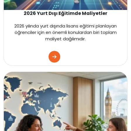
Amerika
2026 Yurt Dışı Eğitimde Maliyetler
Kanada
2026 yılında yurt dışında lisans eğitimi planlayan
Fransa
öğrenciler için en önemli konulardan biri toplam
maliyet dağılımıdır.
İtalya
Almanya