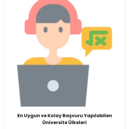
İsveç
Danimarka
Avustralya
Kanada
Amerika
Hollanda
İngiltere
İrlanda
En Uygun ve Kolay Başvuru Yapılabilen
İsviçre
Üniversite Ülkeleri