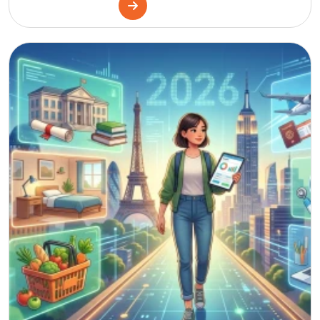
Amerika
İngiltere
Kanada
Amerika
İngiltere
Kanada
Malta
İngiltere