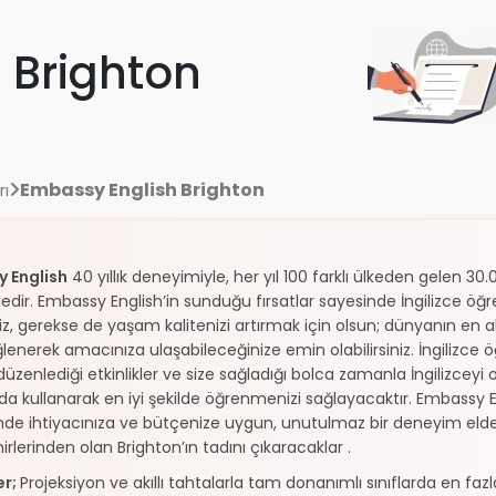
 Brighton
Embassy English Brighton
rı
 English
40 yıllık deneyimiyle, her yıl 100 farklı ülkeden gelen 
dir. Embassy English’in sunduğu fırsatlar sayesinde İngilizce ö
iz, gerekse de yaşam kalitenizi artırmak için olsun; dünyanın en ak
lenerek amacınıza ulaşabileceğinize emin olabilirsiniz. İngiliz
 düzenlediği etkinlikler ve size sağladığı bolca zamanla İngilizceyi
a kullanarak en iyi şekilde öğrenmenizi sağlayacaktır. Embassy 
inde ihtiyacınıza ve bütçenize uygun, unutulmaz bir deneyim elde ed
hirlerinden olan Brighton’ın tadını çıkaracaklar .
er;
Projeksiyon ve akıllı tahtalarla tam donanımlı sınıflarda en faz