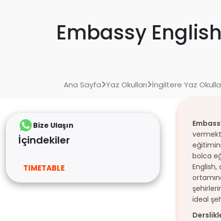
Embassy English
Ana Sayfa
Yaz Okulları
İngiltere Yaz Okulla
Embassy
Bize Ulaşın
vermekte
İçindekiler
eğitimin
bolca eğ
English,
TIMETABLE
ortamınd
şehirler
ideal şe
Derslikl