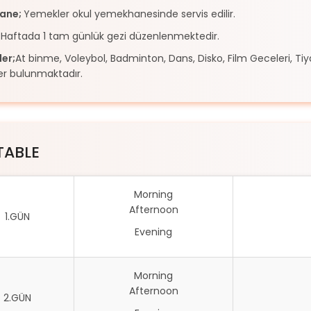
ane;
Yemekler okul yemekhanesinde servis edilir.
;
Haftada 1 tam günlük gezi düzenlenmektedir.
ler;
At binme, Voleybol, Badminton, Dans, Disko, Film Geceleri, Tiyat
ler bulunmaktadır.
TABLE
Morning
Afternoon
1.GÜN
Evening
Morning
Afternoon
2.GÜN