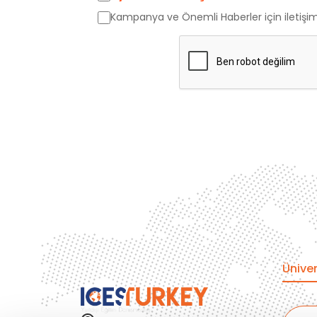
Kampanya ve Önemli Haberler için iletişi
Kanada
İngiltere
Amerika
Almanya
Hollanda
Çin
Macaristan
Üniver
İspanya