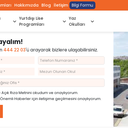
umları
Hakkımızda
Blog
İletişim
Bilgi Formu
a
Yurtdışı Lise
Yaz
Programları
Okulları
rayalım!
in
'ü arayarak bizlere ulaşabilirsiniz.
444 22 03
e
Açık Rıza Metnini
okudum ve onaylıyorum.
emli Haberler için iletişime geçilmesini onaylıyorum.