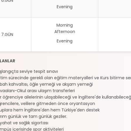
6.GÜN
Evening
Morning
Afternoon
7.GÜN
Evening
OLANLAR
şlangıçta seviye tespit sınavı
itim sürecinde gerekli olan eğitim materyalleri ve Kurs bitirme ser
bah kahvaltısı, öğle yemeği ve akşam yemeği
vaalanı-Okul arası ulaşım transferleri
r öğrenciye ailelerinin ulaşabileceği ve İngiltere'de kullanabileceğ
rencilere, velilere gitmeden önce oryantasyon
uplara hem İngiltere'den hem Türkiye'den destek
rım günlük ve tam günlük geziler.
yahat ve sağlık sigortası
mpüs içerisinde spor aktiviteleri