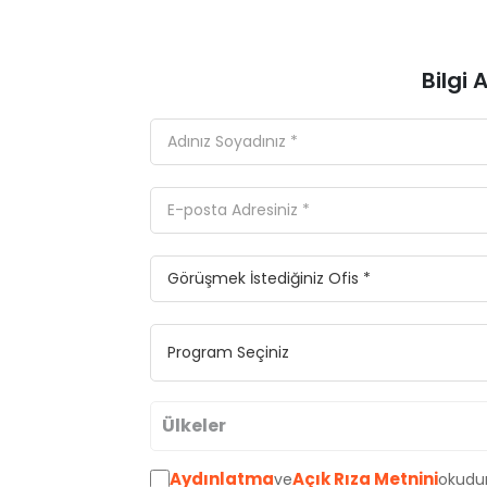
Bilgi
Ülkeler
Aydınlatma
Açık Rıza Metnini
ve
okudu
Avustralya