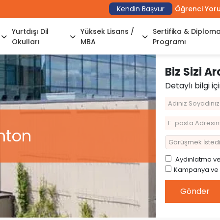
Kendin Başvur
Öğrenci Yor
Yurtdışı Dil
Yüksek Lisans /
Sertifika & Diplom
Okulları
MBA
Programı
Biz Sizi A
Detaylı bilgi iç
hton
Aydınlatma
v
Kampanya ve Ön
Gönder