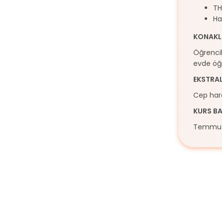
TH
Ha
KONAKL
Öğrencil
evde öğre
EKSTRA
Cep harç
KURS BA
Temmuz