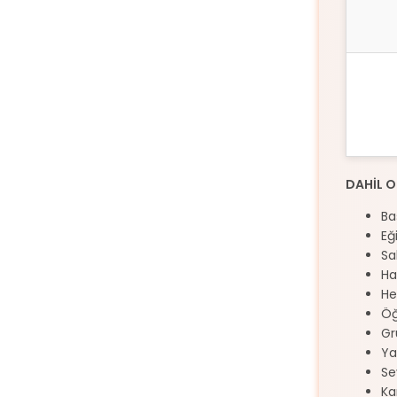
DAHİL 
Ba
Eğ
Sa
Ha
He
Öğ
Gr
Ya
Se
Ka