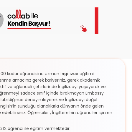
30.000 kadar öğrencisine uzman
İngilizce
eğitimi
ğrenme amacınız gerek kariyeriniz, gerek akademik
tif ve eğlenceli şehirlerinde İngilizceyi yaşayarak ve
ce öğrenmeyi sadece sınıf içinde bırakmayan Embassy
 olabildiğince deneyimleyerek ve İngilizceyi doğal
English’in sunduğu olanaklarla dünyanın önde gelen
ebilirsiniz. Öğrenciler , İngiltere’nin öğrenciler için en
la 12 öğrenci ile eğitim vermektedir.