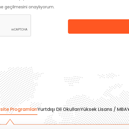
me geçilmesini onaylıyorum.
site Programları
Yurtdışı Dil Okulları
Yüksek Lisans / MBA