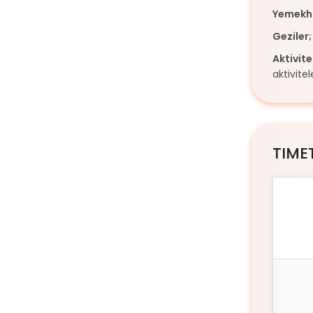
Yemekh
Geziler
Aktivite
aktivite
TIME