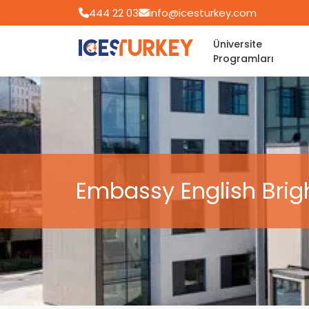
444 22 03
info@icesturkey.com
Üniversite
Programları
Embassy English Brig