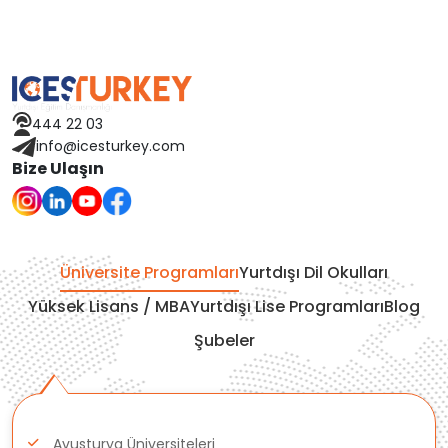
İspanya
Avusturya
444 22 03
Finlandiya
info@icesturkey.com
Bize Ulaşın
Çekya
İtalya
Üniversite Programları
Yurtdışı Dil Okulları
İrlanda
Yüksek Lisans / MBA
Yurtdışı Lise Programları
Blog
Şubeler
İsviçre
Polonya
Avusturya Üniversiteleri