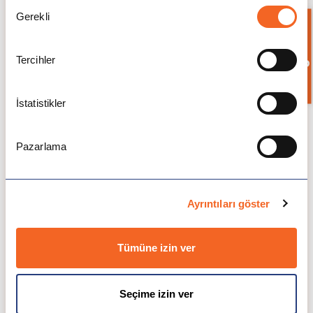
Kabul ve Başvuru Şartları
Onay
Gerekli
Seçimi
Lisans için kabul şartları:
Bilgi İste
Minimum 77-85 aralığında bir ortalamaya
Tercihler
sahip olmak.
IELTS’den minimum her bandtan minimum
6.0 puan alacak şekilde ortalama 6.5 puan.
İstatistikler
TOEFL’dan ise her bölüm en az 21 ve üzeri
olacak şekilde ortalama 89 puan almak.
Transcript
Pazarlama
CV
Niyet Mektubu
Yüksek lisans için kabul şartları:
Ayrıntıları göster
Minimum 2.7 ortalamaya sahip olmak.
Son iki senenizin ikisinde de 2.7’nin aşağısına
Tümüne izin ver
inmemesi.
IELTS’den ortalama 6.5 puan ya da TOEFL’dan
her bölümden minimum 21 puan alacak
Seçime izin ver
şekilde ortalama 89 puan almak.