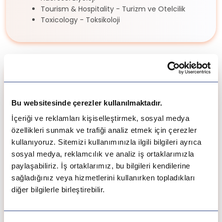
Tourism & Hospitality - Turizm ve Otelcilik
Toxicology - Toksikoloji
MBA Programı
The Lang’s MBA (On-campus ve online
Bu websitesinde çerezler kullanılmaktadır.
karışımıdır)
İçeriği ve reklamları kişiselleştirmek, sosyal medya
Gereken Not Ortalaması ve
özellikleri sunmak ve trafiği analiz etmek için çerezler
Taban Puanlar
kullanıyoruz. Sitemizi kullanımınızla ilgili bilgileri ayrıca
sosyal medya, reklamcılık ve analiz iş ortaklarımızla
Lisans başvurularında gerekli minimum ortalama
paylaşabiliriz. İş ortaklarımız, bu bilgileri kendilerine
77-85 aralığıdır.
sağladığınız veya hizmetlerini kullanırken topladıkları
Yüksek lisans başvurularında gerekli minimum
diğer bilgilerle birleştirebilir.
ortalama ise 2.7’dir. Özellikle son iki senenizin
ortalaması 2.7’nin aşağısında olmamalıdır.