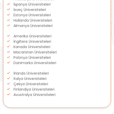
Fransa
İspanya Üniversiteleri
İsveç Üniversiteleri
Litvanya
Estonya Üniversiteleri
Hollanda Üniversiteleri
Almanya Üniversiteleri
Letonya
Amerika Üniversiteleri
Gürcistan
İngiltere Üniversiteleri
Kanada Üniversiteleri
Macaristan Üniversiteleri
Estonya
Polonya Üniversiteleri
Danimarka Üniversiteleri
İsveç
İrlanda Üniversiteleri
Danimarka
İtalya Üniversiteleri
Çekya Üniversiteleri
Finlandiya Üniversiteleri
Avustralya
Avustralya Üniversiteleri
Kanada