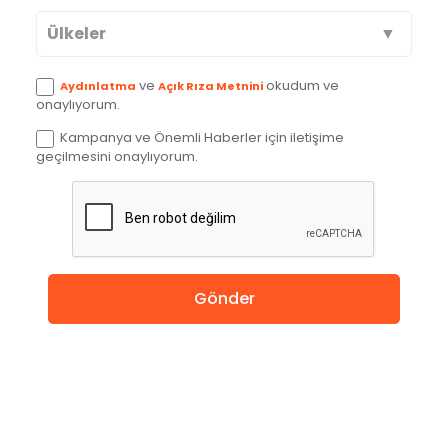
Ülkeler
Avustralya
ve
okudum ve
Aydınlatma
Açık Rıza Metnini
onaylıyorum.
Kanada
Kampanya ve Önemli Haberler için iletişime
geçilmesini onaylıyorum.
İngiltere
Amerika
Almanya
Gönder
Hollanda
Çin
Macaristan