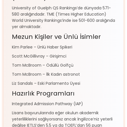
University of Guelph QS Rankings’de dünyada 571-
580 aralığındadır. TME (Times Higher Education)
World University Rankings’inde ise 501-600 aralığında
yer almaktadır.
Mezun Kişiler ve Ünlü İsimler
Kim Parlee – Ünlü Haber Spikeri
Scott McGillivray – Girişimci
Tom McBroom – Ödüllü Golfçü
Tom McBroom – İlk Kadın astronot
Liz Sandals – Eski Parlamento Üyesi
Hazırlık Programları
Integrated Admission Pathway (IAP)
Lisans başvurularında eğer okulun akademik
yeterliliklerini sağlıyorsanız ancak İngilizce’niz yeterli
değilse IETLS’den 5.5 ya da TOEFL’dan 56 puan