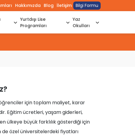
umları
Hakkımızda
Blog
İletişim
Bilgi Formu
a
Yurtdışı Lise
Yaz
Programları
Okulları
z?
öğrenciler için toplam maliyet, karar
ir. Eğitim ücretleri, yaşam giderleri,
 ülkeye büyük farklılık gösterdiği için
de özel üniversitelerdeki fiyatları