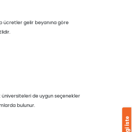
up ücretler gelir beyanına göre
idir.
et üniversiteleri de uygun seçenekler
umlarda bulunur.
Bilgi İste