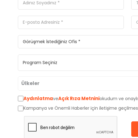
Ülkeler
Aydınlatma
Açık Rıza Metnini
ve
okudum ve onayl
Avustralya
Kampanya ve Önemli Haberler için iletişime geçilmes
Kanada
İngiltere