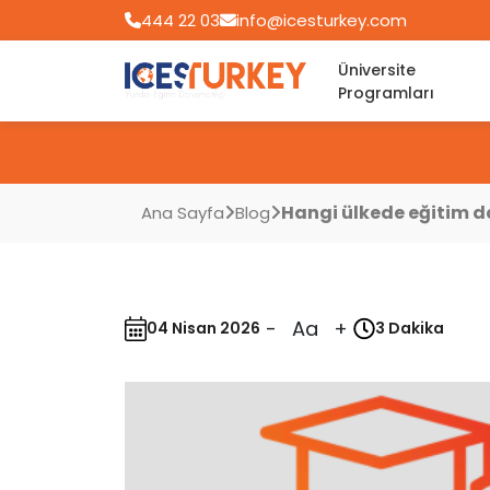
444 22 03
info@icesturkey.com
Üniversite
Programları
Hangi ülkede eğitim 
Ana Sayfa
Blog
-
Aa
+
04 Nisan 2026
3 Dakika