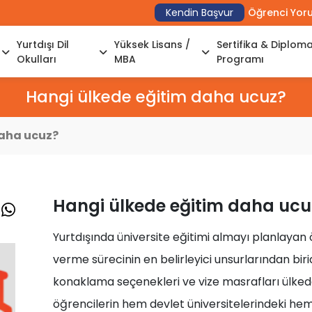
Kendin Başvur
Öğrenci Yor
Yurtdışı Dil
Yüksek Lisans /
Sertifika & Diplom
Okulları
MBA
Programı
Hangi ülkede eğitim daha ucuz?
daha ucuz?
Hangi ülkede eğitim daha ucu
Yurtdışında üniversite eğitimi almayı planlayan 
verme sürecinin en belirleyici unsurlarından birid
konaklama seçenekleri ve vize masrafları ülkeden
öğrencilerin hem devlet üniversitelerindeki hem 