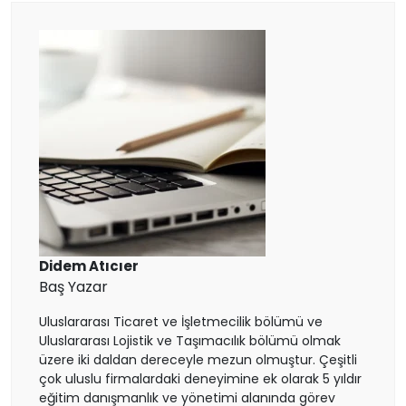
Macaristan
İspanya
Avusturya
Finlandiya
Çekya
İtalya
Didem Atıcıer
Baş Yazar
İrlanda
Uluslararası Ticaret ve İşletmecilik bölümü ve
Uluslararası Lojistik ve Taşımacılık bölümü olmak
İsviçre
üzere iki daldan dereceyle mezun olmuştur. Çeşitli
çok uluslu firmalardaki deneyimine ek olarak 5 yıldır
eğitim danışmanlık ve yönetimi alanında görev
Polonya