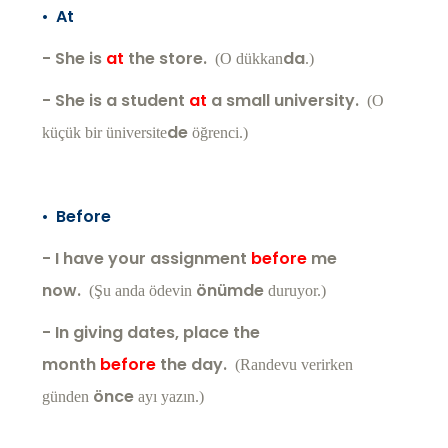
•
At
- She is
at
the store.
da
(O dükkan
.)
- She is a student
at
a small university.
(O
de
küçük bir üniversite
öğrenci.)
•
Before
- I have your assignment
before
me
now.
önümde
(Şu anda ödevin
duruyor.)
- In giving dates, place the
month
before
the day.
(Randevu verirken
önce
günden
ayı yazın.)