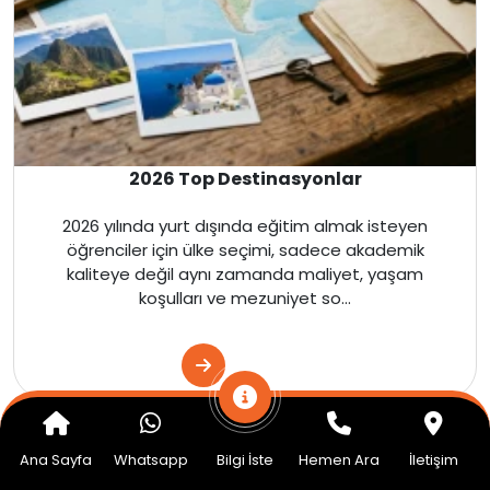
Almanya
Amerika
İngiltere
2026 Top Destinasyonlar
Kanada
2026 yılında yurt dışında eğitim almak isteyen
öğrenciler için ülke seçimi, sadece akademik
Dubai
kaliteye değil aynı zamanda maliyet, yaşam
koşulları ve mezuniyet so...
Kanada
Amerika
İngiltere
Ana Sayfa
Whatsapp
Bilgi İste
Hemen Ara
İletişim