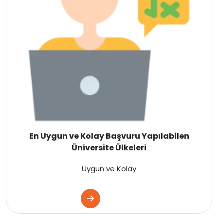
Kanada
Amerika
Hollanda
İngiltere
İrlanda
İsviçre
En Uygun ve Kolay Başvuru Yapılabilen
Üniversite Ülkeleri
Polonya
Uygun ve Kolay
Macaristan
Çekya