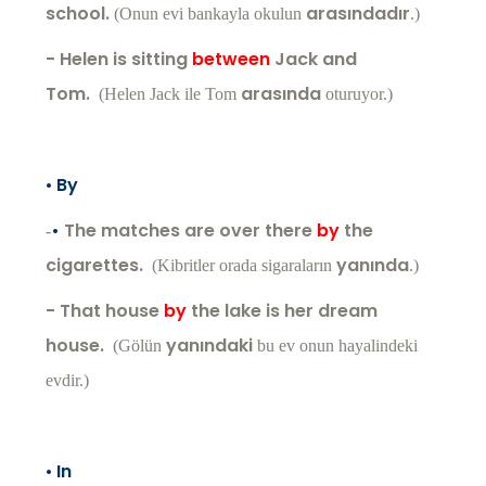
school.
arasındadır
(Onun evi bankayla okulun
.)
- Helen is sitting
between
Jack and
Tom.
arasında
(Helen Jack ile Tom
oturuyor.)
•
By
•
The matches are over there
by
the
-
cigarettes.
yanında
(Kibritler orada sigaraların
.)
- That house
by
the lake is her dream
house.
yanındaki
(Gölün
bu ev onun hayalindeki
evdir.)
•
In