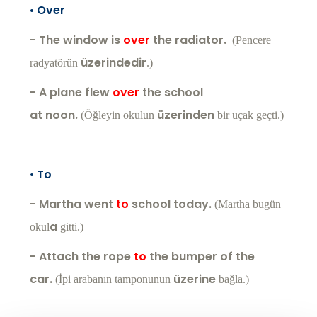
•
Over
- The window is
over
the radiator.
(Pencere
üzerindedir
radyatörün
.)
- A plane flew
over
the school
at noon.
üzerinden
(Öğleyin okulun
bir uçak geçti.)
•
To
- Martha went
to
school today.
(Martha bugün
a
okul
gitti.)
- Attach the rope
to
the bumper of the
car.
üzerine
(İpi arabanın tamponunun
bağla.)