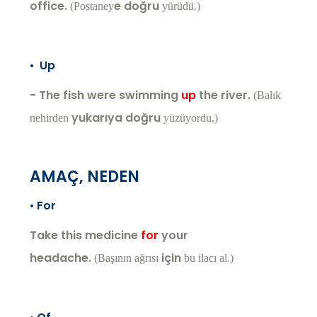
office.
e doğru
(Postaney
yürüdü.)
•
Up
- The fish were swimming
up
the river.
(Balık
yukarıya doğru
nehirden
yüzüyordu.)
AMAÇ, NEDEN
•
For
Take this medicine
for
your
headache.
için
(Başının ağrısı
bu ilacı al.)