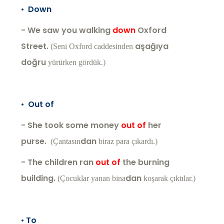
•
Down
- We saw you walking
down
Oxford
Street.
aşağıya
(Seni Oxford caddesinden
doğru
yürürken gördük.)
•
Out of
- She took some money
out of
her
purse.
dan
(Çantasın
biraz para çıkardı.)
- The children ran
out of
the burning
building.
dan
(Çocuklar yanan bina
koşarak çıktılar.)
•
To