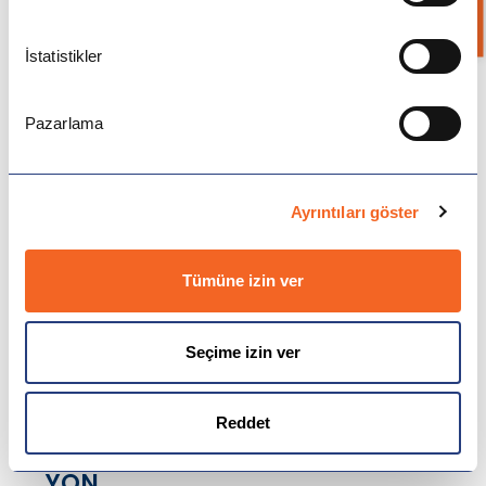
yukarıya
caddeden
yürürken gördüm.)
İstatistikler
•
Down
Pazarlama
- There is a small restaurant a
mile
down
the road.
(Yolun bir
Ayrıntıları göster
aşağısında
mil
küçük bir lokanta var.)
Tümüne izin ver
•
Through
Seçime izin ver
- She took a walk
through
the
park.
içinden
(Parkın
yürüdü.)
Reddet
YÖN