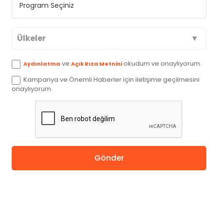
Ülkeler
Avustralya
ve
okudum ve onaylıyorum.
Aydınlatma
Açık Rıza Metnini
Kampanya ve Önemli Haberler için iletişime geçilmesini
Kanada
onaylıyorum.
İngiltere
Amerika
Gönder
Almanya
Hollanda
Çin