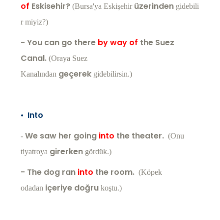
of
Eskisehir?
üzerinden
(Bursa'ya Eskişehir
gidebili
r miyiz?)
- You can go there
by way of
the Suez
Canal.
(Oraya Suez
geçerek
Kanalından
gidebilirsin.)
•
Into
We saw her going
into
the theater.
-
(Onu
girerken
tiyatroya
gördük.)
- The dog ran
into
the room.
(Köpek
içeriye doğru
odadan
koştu.)