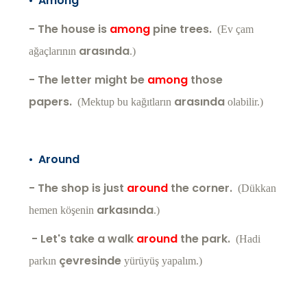
•
Among
- The house is
among
pine trees.
(Ev çam
arasında
ağaçlarının
.)
- The letter might be
among
those
papers.
arasında
(Mektup bu kağıtların
olabilir.)
•
Around
- The shop is just
around
the corner.
(Dükkan
arkasında
hemen köşenin
.)
- Let's take a walk
around
the park.
(Hadi
çevresinde
parkın
yürüyüş yapalım.)