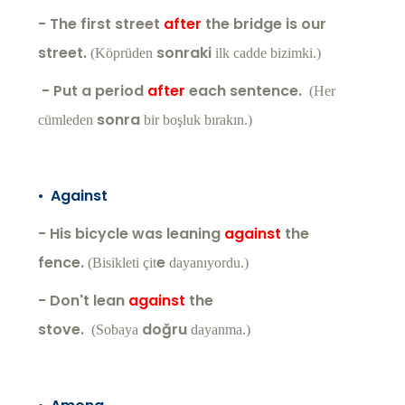
- The first street
after
the bridge is our
street.
sonraki
(Köprüden
ilk cadde bizimki.)
- Put a period
after
each sentence.
(Her
sonra
cümleden
bir boşluk bırakın.)
•
Against
- His bicycle was leaning
against
the
fence.
e
(Bisikleti çit
dayanıyordu.)
- Don't lean
against
the
stove.
doğru
(Sobaya
dayanma.)