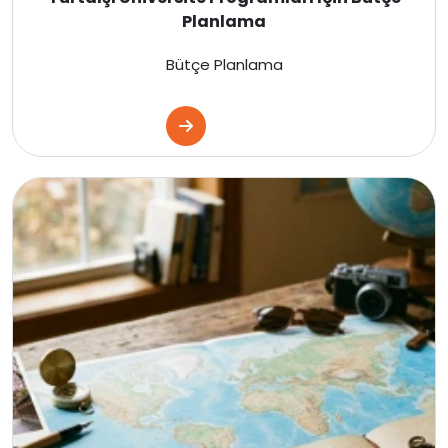
Planlama
Fransa
Bütçe Planlama
Estonya
Danimarka
İtalya
Fransa
İspanya
Malta
İrlanda
Avustralya