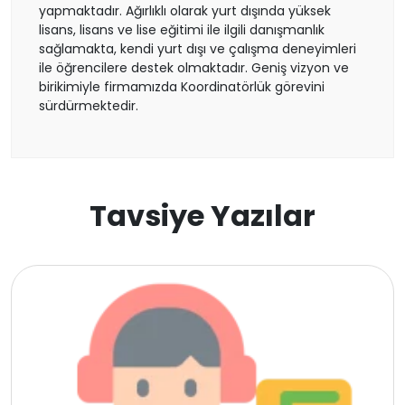
yapmaktadır. Ağırlıklı olarak yurt dışında yüksek
lisans, lisans ve lise eğitimi ile ilgili danışmanlık
Fransa
sağlamakta, kendi yurt dışı ve çalışma deneyimleri
ile öğrencilere destek olmaktadır. Geniş vizyon ve
birikimiyle firmamızda Koordinatörlük görevini
Litvanya
sürdürmektedir.
Letonya
Gürcistan
Tavsiye Yazılar
Estonya
İsveç
Danimarka
Avustralya