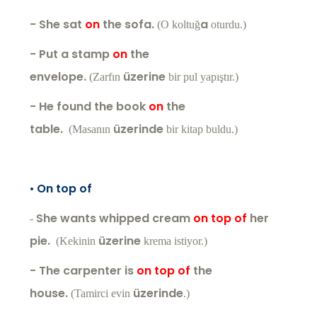
- She sat
on
the sofa.
a
(O koltuğ
oturdu.)
- Put a stamp
on
the
envelope.
üzerine
(Zarfın
bir pul yapıştır.)
- He found the book
on
the
table.
üzerinde
(Masanın
bir kitap buldu.)
•
On top of
She wants whipped cream
on top of
her
-
pie.
üzerine
(Kekinin
krema istiyor.)
- The carpenter is
on top of
the
house.
üzerinde
(Tamirci evin
.)