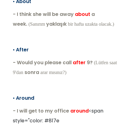
•
About
- I think she will be away
about
a
week.
yaklaşık
(Sanırım
bir hafta uzakta olacak.)
•
After
- Would you please call
after
9?
(Lütfen saat
sonra
9'dan
arar mısınız?)
•
Around
- I will get to my office
around
<span
style="color: #817e