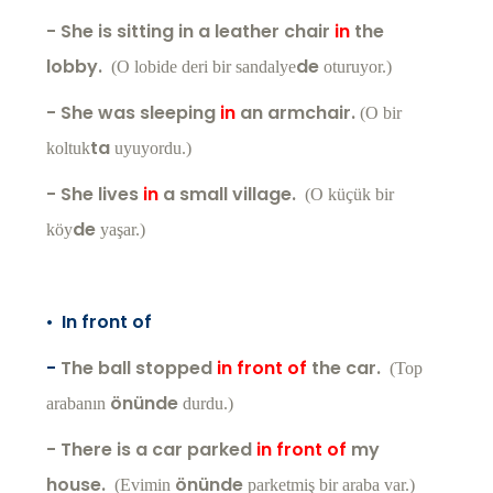
- She is sitting in a leather chair
in
the
lobby.
de
(O lobide deri bir sandalye
oturuyor.)
- She was sleeping
in
an armchair.
(O bir
ta
koltuk
uyuyordu.)
- She lives
in
a small village.
(O küçük bir
de
köy
yaşar.)
•
In front of
-
The ball stopped
in front of
the car.
(Top
önünde
arabanın
durdu.)
- There is a car parked
in front of
my
house.
önünde
(Evimin
parketmiş bir araba var.)