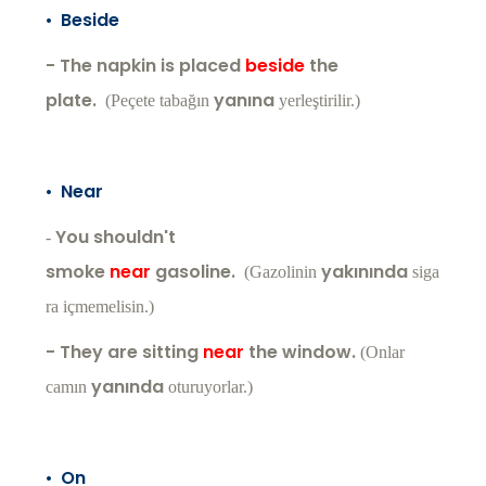
•
Beside
- The napkin is placed
beside
the
plate.
yanına
(Peçete tabağın
yerleştirilir.)
•
Near
You shouldn't
-
smoke
near
gasoline.
yakınında
(Gazolinin
siga
ra içmemelisin.)
- They are sitting
near
the window.
(Onlar
yanında
camın
oturuyorlar.)
•
On