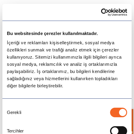
•
Under
The dog is
under
the desk.
-
(Köpek
altındadır
sıranın
.)
Bu websitesinde çerezler kullanılmaktadır.
İçeriği ve reklamları kişiselleştirmek, sosyal medya
- Put it
under
the table.
altına
(Masanın
koy.)
özellikleri sunmak ve trafiği analiz etmek için çerezler
kullanıyoruz. Sitemizi kullanımınızla ilgili bilgileri ayrıca
sosyal medya, reklamcılık ve analiz iş ortaklarımızla
•
Underneath
paylaşabiliriz. İş ortaklarımız, bu bilgileri kendilerine
sağladığınız veya hizmetlerini kullanırken topladıkları
- The book is
underneath
the papers.
(Kitap
diğer bilgilerle birleştirebilir.
altında
kağıtların
.)
Onay
Gerekli
Seçimi
•
Up
Bilgi İste
- I saw her walking
up
the street.
(Onu
Tercihler