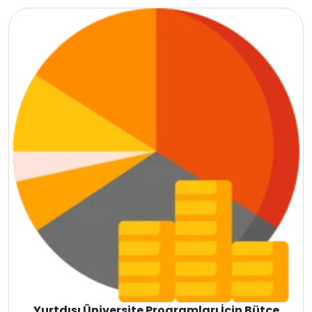
İtalya
İspanya
Almanya
Finlandiya
Çin
İsveç
Gürcistan
Litvanya
Letonya
Yurtdışı Üniversite Programları İçin Bütçe