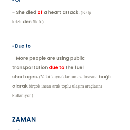
•
Of
- She died
of
a heart attack.
(Kalp
den
krizin
öldü.)
•
Due to
- More people are using public
transportation
due to
the fuel
shortages.
bağlı
(Yakıt kaynaklarının azalmasına
olarak
birçok insan artık toplu ulaşım araçlarını
kullanıyor.)
ZAMAN