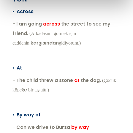
•
Across
- I am going
across
the street to see my
friend.
(Arkadaşımı görmek için
karşısından
caddenin
gidiyorum.)
•
At
- The child threw a stone
at
the dog.
(Çocuk
e
köpeğ
bir taş attı.)
•
By way of
- Can we drive to Bursa
by way