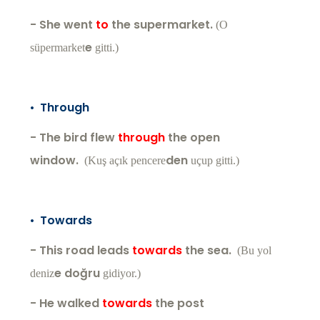
- She went
to
the supermarket.
(O
e
süpermarket
gitti.)
•
Through
- The bird flew
through
the open
window.
den
(Kuş açık pencere
uçup gitti.)
•
Towards
- This road leads
towards
the sea.
(Bu yol
e doğru
deniz
gidiyor.)
- He walked
towards
the post