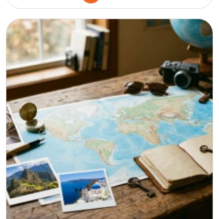
Danimarka
İtalya
Fransa
İspanya
Malta
İrlanda
Avustralya
Almanya
Amerika