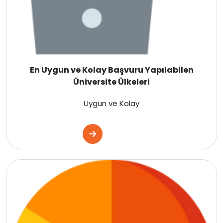
İngiltere
İrlanda
En Uygun ve Kolay Başvuru Yapılabilen
İsviçre
Üniversite Ülkeleri
Polonya
Uygun ve Kolay
Macaristan
Çekya
İtalya
İspanya