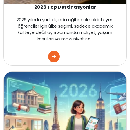
2026 Top Destinasyonlar
İngiltere
2026 yılında yurt dışında eğitim almak isteyen
Kanada
öğrenciler için ülke seçimi, sadece akademik
kaliteye değil aynı zamanda maliyet, yaşam
Dubai
koşulları ve mezuniyet so...
Kanada
Amerika
İngiltere
Kanada
Amerika
İngiltere