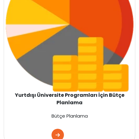
Almanya
Finlandiya
Çin
İsveç
Gürcistan
Litvanya
Yurtdışı Üniversite Programları İçin Bütçe
Letonya
Planlama
Fransa
Bütçe Planlama
Estonya