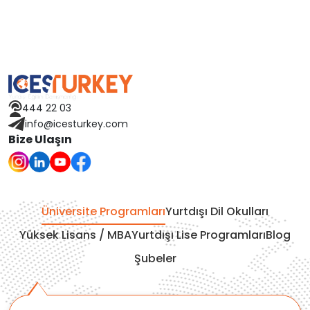
444 22 03
info@icesturkey.com
Bize Ulaşın
Üniversite Programları
Yurtdışı Dil Okulları
Yüksek Lisans / MBA
Yurtdışı Lise Programları
Blog
Şubeler