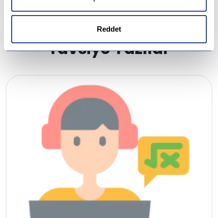
Letonya
Reddet
Gürcistan
Tavsiye Yazılar
Estonya
İsveç
Danimarka
Avustralya
Kanada
Amerika
Hollanda