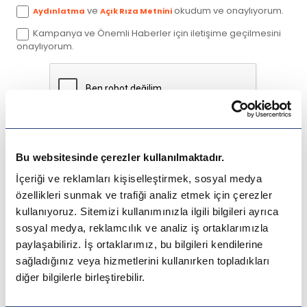
Avustralya
ve
okudum ve onaylıyorum.
Aydınlatma
Açık Rıza Metnini
Kampanya ve Önemli Haberler için iletişime geçilmesini
Kanada
onaylıyorum.
İngiltere
Amerika
Gönder
Almanya
Bu websitesinde çerezler kullanılmaktadır.
İçeriği ve reklamları kişiselleştirmek, sosyal medya
Hollanda
özellikleri sunmak ve trafiği analiz etmek için çerezler
kullanıyoruz. Sitemizi kullanımınızla ilgili bilgileri ayrıca
Çin
sosyal medya, reklamcılık ve analiz iş ortaklarımızla
paylaşabiliriz. İş ortaklarımız, bu bilgileri kendilerine
Macaristan
sağladığınız veya hizmetlerini kullanırken topladıkları
diğer bilgilerle birleştirebilir.
İspanya