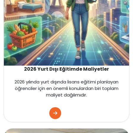
Kanada
Malta
İngiltere
Amerika
2026 Yurt Dışı Eğitimde Maliyetler
Kanada
2026 yılında yurt dışında lisans eğitimi planlayan
Fransa
öğrenciler için en önemli konulardan biri toplam
maliyet dağılımıdır.
İtalya
Almanya