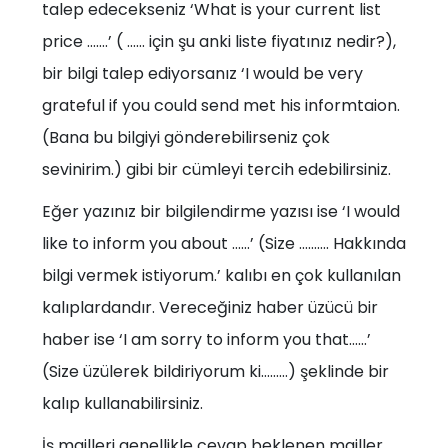
talep edecekseniz ‘What is your current list
price …….’ ( …… için şu anki liste fiyatınız nedir?),
bir bilgi talep ediyorsanız ‘I would be very
grateful if you could send met his informtaion.
(Bana bu bilgiyi gönderebilirseniz çok
sevinirim.) gibi bir cümleyi tercih edebilirsiniz.
Eğer yazınız bir bilgilendirme yazısı ise ‘I would
like to inform you about ……’ (Size ………. Hakkında
bilgi vermek istiyorum.’ kalıbı en çok kullanılan
kalıplardandır. Vereceğiniz haber üzücü bir
haber ise ‘I am sorry to inform you that……’
(Size üzülerek bildiriyorum ki………) şeklinde bir
kalıp kullanabilirsiniz.
İş mailleri genellikle cevap beklenen mailler