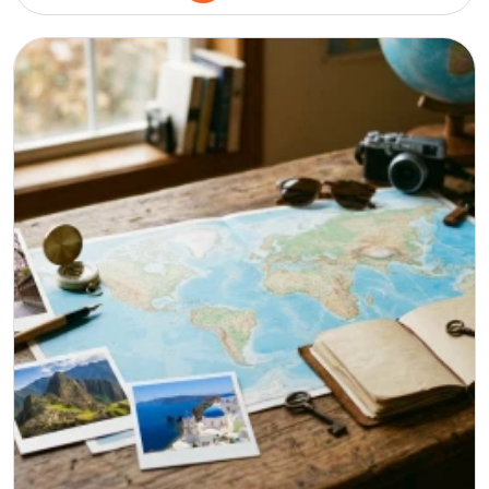
İtalya
Fransa
İspanya
Malta
İrlanda
Avustralya
Almanya
Amerika