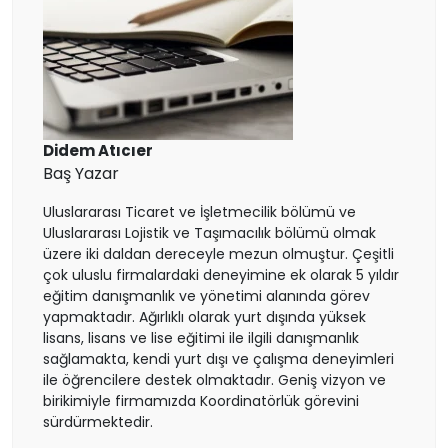
Finlandiya
Çekya
İtalya
Didem Atıcıer
Baş Yazar
İrlanda
Uluslararası Ticaret ve İşletmecilik bölümü ve
Uluslararası Lojistik ve Taşımacılık bölümü olmak
İsviçre
üzere iki daldan dereceyle mezun olmuştur. Çeşitli
çok uluslu firmalardaki deneyimine ek olarak 5 yıldır
eğitim danışmanlık ve yönetimi alanında görev
Polonya
yapmaktadır. Ağırlıklı olarak yurt dışında yüksek
lisans, lisans ve lise eğitimi ile ilgili danışmanlık
Fransa
sağlamakta, kendi yurt dışı ve çalışma deneyimleri
ile öğrencilere destek olmaktadır. Geniş vizyon ve
birikimiyle firmamızda Koordinatörlük görevini
Litvanya
sürdürmektedir.