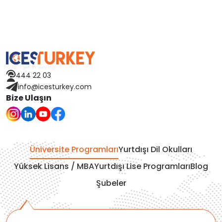
444 22 03
info@icesturkey.com
Bize Ulaşın
Üniversite Programları
Yurtdışı Dil Okulları
Yüksek Lisans / MBA
Yurtdışı Lise Programları
Blog
Şubeler