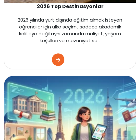
İngiltere
2026 Top Destinasyonlar
Kanada
2026 yılında yurt dışında eğitim almak isteyen
öğrenciler için ülke seçimi, sadece akademik
Dubai
kaliteye değil aynı zamanda maliyet, yaşam
koşulları ve mezuniyet so...
Kanada
Amerika
İngiltere
Kanada
Amerika
İngiltere