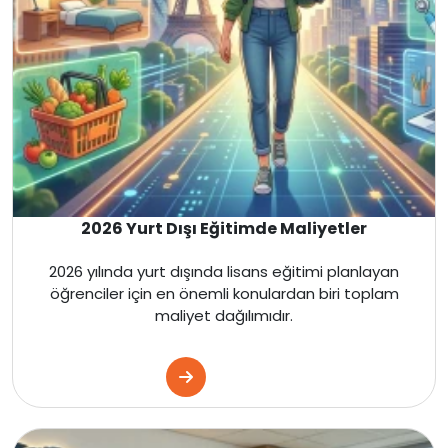
Kanada
Malta
İngiltere
Amerika
Kanada
2026 Yurt Dışı Eğitimde Maliyetler
Fransa
2026 yılında yurt dışında lisans eğitimi planlayan
öğrenciler için en önemli konulardan biri toplam
maliyet dağılımıdır.
İtalya
Almanya