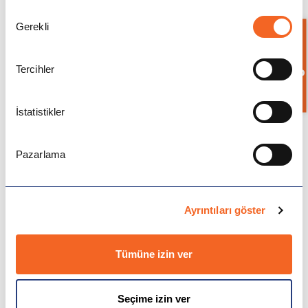
İngiltere
Onay
Gerekli
Seçimi
Bilgi İste
İrlanda
Tercihler
İsviçre
En Uygun ve Kolay Başvuru Yapılabilen
Üniversite Ülkeleri
İstatistikler
Polonya
Uygun ve Kolay
Macaristan
Pazarlama
Çekya
Ayrıntıları göster
İtalya
Tümüne izin ver
İspanya
Almanya
Seçime izin ver