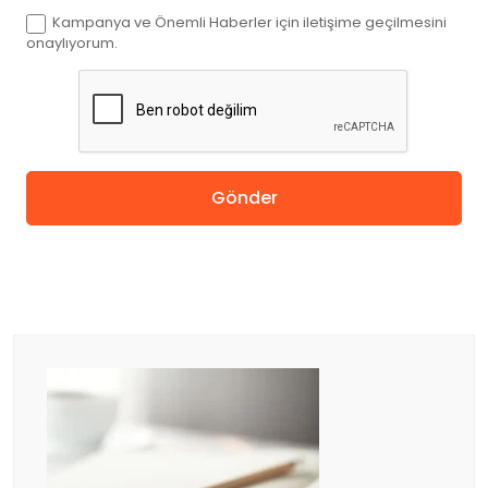
Kampanya ve Önemli Haberler için iletişime geçilmesini
Kanada
onaylıyorum.
İngiltere
Amerika
Gönder
Almanya
Hollanda
Çin
Macaristan
İspanya
Avusturya