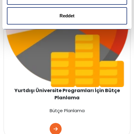
Finlandiya
Reddet
Çin
İsveç
Gürcistan
Litvanya
Letonya
Yurtdışı Üniversite Programları İçin Bütçe
Planlama
Fransa
Bütçe Planlama
Estonya
Danimarka