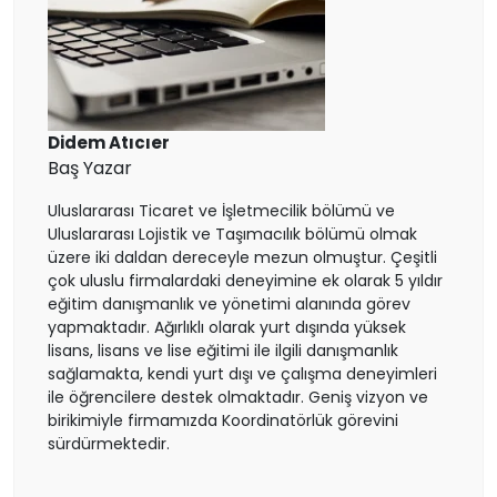
Finlandiya
Çekya
İtalya
Didem Atıcıer
Baş Yazar
İrlanda
Uluslararası Ticaret ve İşletmecilik bölümü ve
Uluslararası Lojistik ve Taşımacılık bölümü olmak
İsviçre
üzere iki daldan dereceyle mezun olmuştur. Çeşitli
çok uluslu firmalardaki deneyimine ek olarak 5 yıldır
eğitim danışmanlık ve yönetimi alanında görev
Polonya
yapmaktadır. Ağırlıklı olarak yurt dışında yüksek
lisans, lisans ve lise eğitimi ile ilgili danışmanlık
Fransa
sağlamakta, kendi yurt dışı ve çalışma deneyimleri
ile öğrencilere destek olmaktadır. Geniş vizyon ve
birikimiyle firmamızda Koordinatörlük görevini
Litvanya
sürdürmektedir.
Letonya