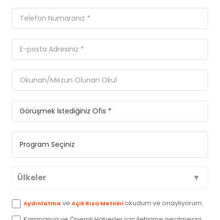
Ülkeler
Avustralya
ve
okudum ve onaylıyorum.
Aydınlatma
Açık Rıza Metnini
Kampanya ve Önemli Haberler için iletişime geçilmesini