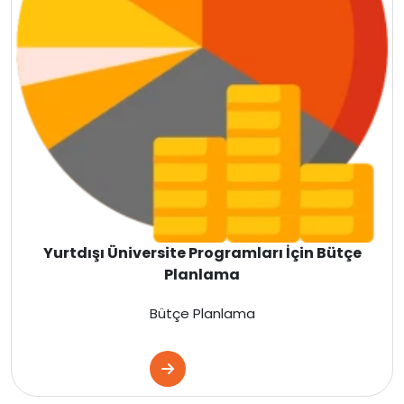
Finlandiya
Çin
İsveç
Gürcistan
Litvanya
Letonya
Yurtdışı Üniversite Programları İçin Bütçe
Planlama
Fransa
Bütçe Planlama
Estonya
Danimarka