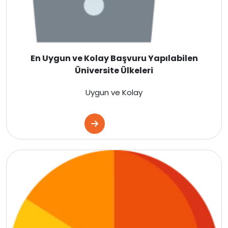
İrlanda
İsviçre
En Uygun ve Kolay Başvuru Yapılabilen
Üniversite Ülkeleri
Polonya
Uygun ve Kolay
Macaristan
Çekya
İtalya
İspanya
Almanya