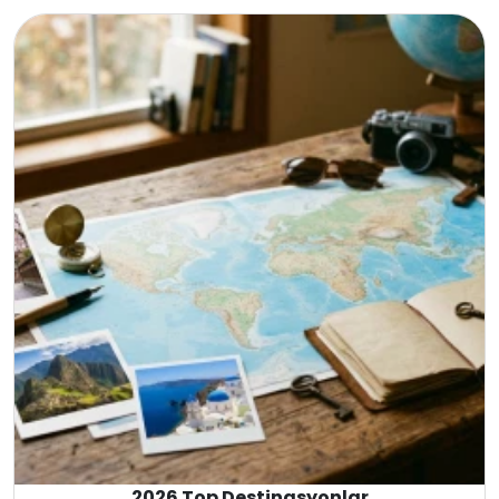
İtalya
Fransa
İspanya
Malta
İrlanda
Avustralya
Almanya
Amerika
İngiltere
2026 Top Destinasyonlar