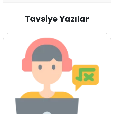
Gürcistan
Tavsiye Yazılar
Estonya
İsveç
Danimarka
Avustralya
Kanada
Amerika
Hollanda
İngiltere