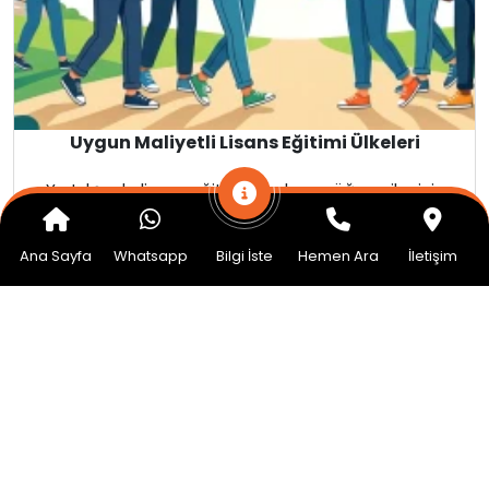
Uygun Maliyetli Lisans Eğitimi Ülkeleri
Yurtdışında lisans eğitimi planlayan öğrenciler için
doğru ülkeyi seçmek yalnızca akademik hedeflerle
değil
Ana Sayfa
Whatsapp
Bilgi İste
Hemen Ara
İletişim