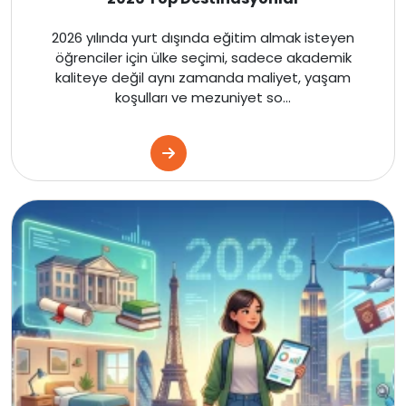
Kanada
2026 yılında yurt dışında eğitim almak isteyen
öğrenciler için ülke seçimi, sadece akademik
Dubai
kaliteye değil aynı zamanda maliyet, yaşam
koşulları ve mezuniyet so...
Kanada
Amerika
İngiltere
Kanada
Amerika
İngiltere
Kanada