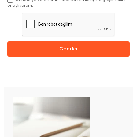
Kanada
onaylıyorum.
İngiltere
Amerika
Gönder
Almanya
Hollanda
Çin
Macaristan
İspanya
Avusturya