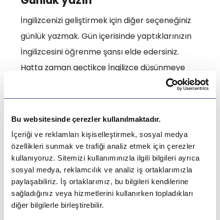
Günlük yazın
İngilizcenizi geliştirmek için diğer seçeneğiniz
günlük yazmak. Gün içerisinde yaptıklarınızın
İngilizcesini öğrenme şansı elde edersiniz.
Hatta zaman geçtikçe İngilizce düşünmeye
başlayabilirsiniz. Daha sonrası içinde size güzel
bir anı kalır.
Bu websitesinde çerezler kullanılmaktadır.
İçeriği ve reklamları kişiselleştirmek, sosyal medya
Haftalık programlarınızı yapın
özellikleri sunmak ve trafiği analiz etmek için çerezler
kullanıyoruz. Sitemizi kullanımınızla ilgili bilgileri ayrıca
Haftalık ajandanızı İngilizce yazın. Özellikle
sosyal medya, reklamcılık ve analiz iş ortaklarımızla
yoğun iş temposunda çalışan insanlar haftalık
paylaşabiliriz. İş ortaklarımız, bu bilgileri kendilerine
programlarını yazarak randevuları unutma ya
sağladığınız veya hizmetlerini kullanırken topladıkları
diğer bilgilerle birleştirebilir.
da karıştırma durumuna karşı önlem alır. Bunu