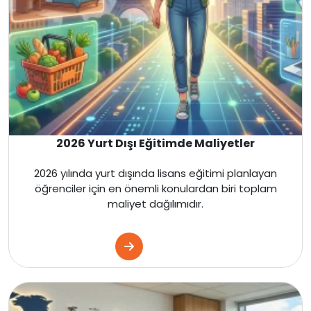
Malta
İngiltere
Amerika
Kanada
2026 Yurt Dışı Eğitimde Maliyetler
Fransa
2026 yılında yurt dışında lisans eğitimi planlayan
öğrenciler için en önemli konulardan biri toplam
maliyet dağılımıdır.
İtalya
Almanya