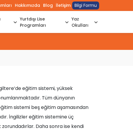
umları
Hakkımızda
Blog
İletişim
Bilgi Formu
a
Yurtdışı Lise
Yaz
Programları
Okulları
giltere’de eğitim sistemi, yüksek
e konumlanmaktadır. Tüm dünyanın
e eğitim sistemi beş eğitim aşamasından
r. İngilizler eğitim sistemine üç
k zorundadırlar. Daha sonra ise kendi