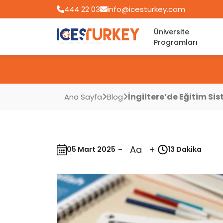
444 22 03
info@icesturkey.com
Üniversite
Programları
İngiltere’de Eğitim Sis
Ana Sayfa
Blog
-
Aa
+
05 Mart 2025
13 Dakika