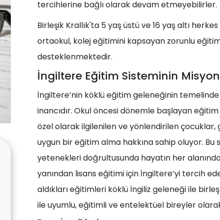
tercihlerine bağlı olarak devam etmeyebilirler.
Birleşik Krallık'ta 5 yaş üstü ve 16 yaş altı herke
ortaokul, kolej eğitimini kapsayan zorunlu eğit
desteklenmektedir.
İngiltere Eğitim Sisteminin Misyonu
İngiltere’nin köklü eğitim geleneğinin temelind
inancıdır. Okul öncesi dönemle başlayan eğitim
özel olarak ilgilenilen ve yönlendirilen çocuklar
uygun bir eğitim alma hakkına sahip oluyor. Bu s
yetenekleri doğrultusunda hayatın her alanında
yanından lisans eğitimi için İngiltere’yi tercih e
aldıkları eğitimleri köklü İngiliz geleneği ile bi
ile uyumlu, eğitimli ve entelektüel bireyler olarak