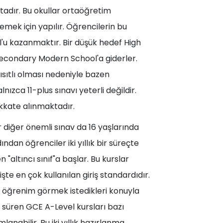
adır. Bu okullar ortaöğretim
emek için yapılır. Öğrencilerin bu
u kazanmaktır. Bir düşük hedef High
Secondary Modern School'a giderler.
kısıtlı olması nedeniyle bazen
zca 11-plus sınavı yeterli değildir.
kkate alınmaktadır.
r diğer önemli sınav da 16 yaşlarında
ndan öğrenciler iki yıllık bir süreçte
ltıncı sınıf"a başlar. Bu kurslar
işte en çok kullanılan giriş standardıdır.
k öğrenim görmek istedikleri konuyla
yıl süren GCE A-Level kursları bazı
anabilir. Bu iki yıllık hazırlanma