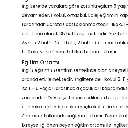
İngiltere’de yasalara göre zorunlu eğitim 5 yaş
devam eder. İlkokul, ortaokul, kolej eğitimini k
tarafından ücretsiz desteklenmektedir. İlkokul v
ortalama olarak 38 hafta sürmektedir. Yaz tatili
Ayrıca 2 hafta Noel tatili, 2 haftada bahar tatili
haftalık yarı dönem tatilleri bulunmaktadır.
Eğitim Ortamı
İngiliz eğitim sisteminin temelinde olan bireysel
oranda etkilemektedir. İngiltere’de; ilkokul 5-11 
ise 11-16 yaşları arasındaki çocukları kapsamakt
zorunludur. Devletçe finanse edilen ortaöğreti
eğitimle sağlandığı çok amaçlı okullarda ve da
Gramer okullarında sağlanmaktadır. Demokratik,
bireyselliği önemseyen eğitim ortamı ile İngilte