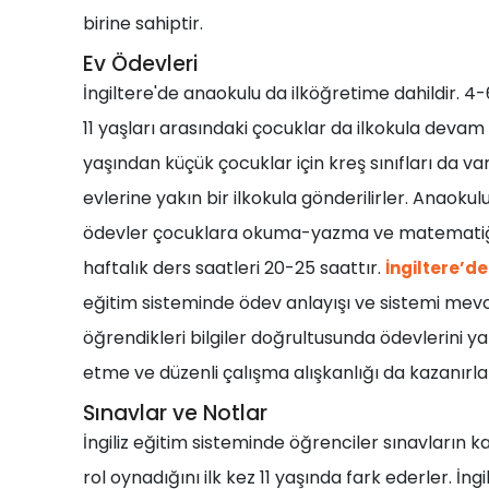
birine sahiptir.
Ev Ödevleri
İngiltere'de anaokulu da ilköğretime dahildir. 
11 yaşları arasındaki çocuklar da ilkokula devam 
yaşından küçük çocuklar için kreş sınıfları da va
evlerine yakın bir ilkokula gönderilirler. Anaokul
ödevler çocuklara okuma-yazma ve matematiğe a
haftalık ders saatleri 20-25 saattır.
İngiltere’de
eğitim sisteminde ödev anlayışı ve sistemi mevc
öğrendikleri bilgiler doğrultusunda ödevlerini y
etme ve düzenli çalışma alışkanlığı da kazanırla
Sınavlar ve Notlar
İngiliz eğitim sisteminde öğrenciler sınavların 
rol oynadığını ilk kez 11 yaşında fark ederler. İng