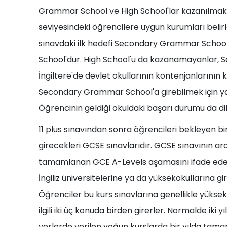
Grammar School ve High School'lar kazanılmakt
seviyesindeki öğrencilere uygun kurumları belirl
sınavdaki ilk hedefi Secondary Grammar School'
School'dur. High School'u da kazanamayanlar, 
İngiltere'de devlet okullarının kontenjanlarının 
Secondary Grammar School'a girebilmek için yalnı
Öğrencinin geldiği okuldaki başarı durumu da di
11 plus sınavından sonra öğrencileri bekleyen bi
girecekleri GCSE sınavlarıdır. GCSE sınavının ardı
tamamlanan GCE A-Levels aşamasını ifade eden "a
İngiliz üniversitelerine ya da yüksekokullarına gir
Öğrenciler bu kurs sınavlarına genellikle yükse
ilgili iki üç konuda birden girerler. Normalde iki 
yerlerde verilen yoğun kurslarda bir yılda tamaml