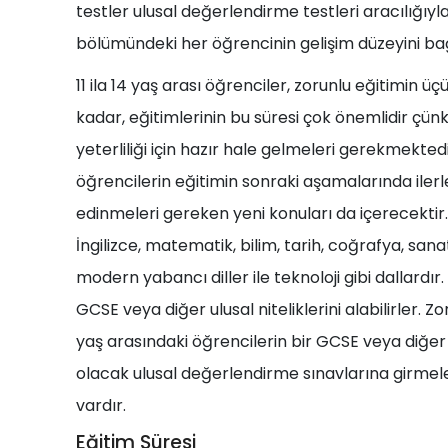
testler ulusal değerlendirme testleri aracılığıyl
bölümündeki her öğrencinin gelişim düzeyini bağ
11 ila 14 yaş arası öğrenciler, zorunlu eğitimin 
kadar, eğitimlerinin bu süresi çok önemlidir çün
yeterliliği için hazır hale gelmeleri gerekmekte
öğrencilerin eğitimin sonraki aşamalarında iler
edinmeleri gereken yeni konuları da içerecekti
İngilizce, matematik, bilim, tarih, coğrafya, san
modern yabancı diller ile teknoloji gibi dallard
GCSE veya diğer ulusal niteliklerini alabilirler. 
yaş arasındaki öğrencilerin bir GCSE veya diğer u
olacak ulusal değerlendirme sınavlarına girmeleri
vardır.
Eğitim Süresi