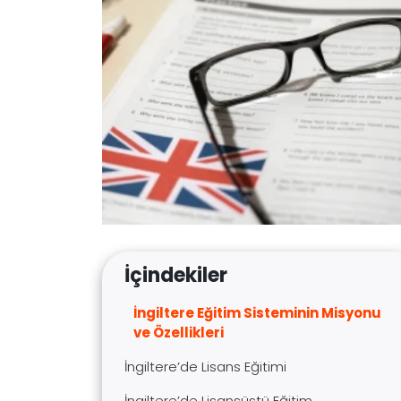
İçindekiler
İngiltere Eğitim Sisteminin Misyonu
ve Özellikleri
İngiltere’de Lisans Eğitimi
İngiltere’de Lisansüstü Eğitim