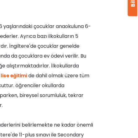
4-6 yaşlarındaki çocuklar anaokuluna 6-
ederler. Ayrıca bazı ilkokulların 5
rdır. İngiltere'de çocuklar genelde
unda da çocuklara ev ödevi verilir. Bu
lıştırmaktadırlar. İlkokullarda
de dahil olmak üzere tüm
 lise eğitimi
uttur. öğrenciler okullarda
aparken, bireysel sorumluluk, tekrar
r.
kaderlerini belirlemekte ne kadar önemli
iltere'de 11-plus sınavı ile Secondary