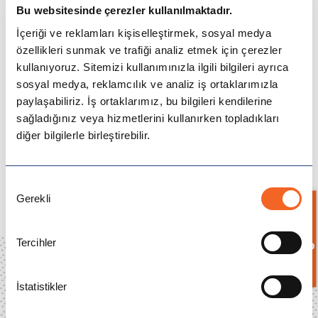
Bu websitesinde çerezler kullanılmaktadır.
İçeriği ve reklamları kişiselleştirmek, sosyal medya
özellikleri sunmak ve trafiği analiz etmek için çerezler
kullanıyoruz. Sitemizi kullanımınızla ilgili bilgileri ayrıca
sosyal medya, reklamcılık ve analiz iş ortaklarımızla
paylaşabiliriz. İş ortaklarımız, bu bilgileri kendilerine
sağladığınız veya hizmetlerini kullanırken topladıkları
444 22 03
diğer bilgilerle birleştirebilir.
info@icesturkey.com
Bize Ulaşın
Onay
Gerekli
Seçimi
Bilgi İste
Üniversite Programları
Yurtdışı Dil Okulları
Tercihler
Yüksek Lisans / MBA
Yurtdışı Lise Programları
Blog
Şubeler
İstatistikler