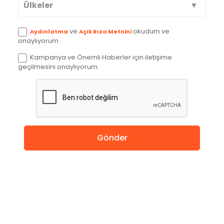
Ülkeler
Avustralya
ve
okudum ve
Aydınlatma
Açık Rıza Metnini
onaylıyorum.
Kanada
Kampanya ve Önemli Haberler için iletişime
geçilmesini onaylıyorum.
İngiltere
Amerika
Almanya
Gönder
Hollanda
Çin
Macaristan