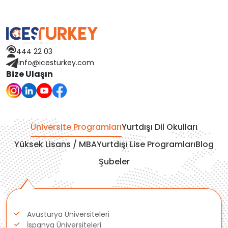
İspanya
Avusturya
444 22 03
Finlandiya
info@icesturkey.com
Bize Ulaşın
Çekya
İtalya
Üniversite Programları
Yurtdışı Dil Okulları
İrlanda
Yüksek Lisans / MBA
Yurtdışı Lise Programları
Blog
Şubeler
İsviçre
Polonya
Avusturya Üniversiteleri
Fransa
İspanya Üniversiteleri