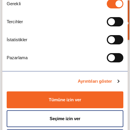
Gerekli
Seçimi
Bilgi İste
Associate Degree
Tercihler
Computer Science
$18,762.00
İstatistikler
Food & Nutrition
$18,762.00
Pazarlama
Health Sciences
$18,762.00
Ayrıntıları göster
Arts
$18,762.00
Tümüne izin ver
Creative writing
$18,762.00
Seçime izin ver
Psychology
$18,762.00