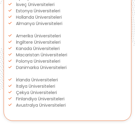
İsveç Üniversiteleri
Litvanya
Estonya Üniversiteleri
Hollanda Üniversiteleri
Almanya Üniversiteleri
Letonya
Amerika Üniversiteleri
Gürcistan
İngiltere Üniversiteleri
Kanada Üniversiteleri
Macaristan Üniversiteleri
Estonya
Polonya Üniversiteleri
Danimarka Üniversiteleri
İsveç
İrlanda Üniversiteleri
Danimarka
İtalya Üniversiteleri
Çekya Üniversiteleri
Finlandiya Üniversiteleri
Avustralya
Avustralya Üniversiteleri
Kanada
Amerika