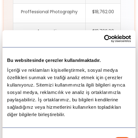
Proffessional Photography
$18,762.00
Accounting
$18,762.00
Business Management
$18,762.00
Bu websitesinde çerezler kullanılmaktadır.
Marketing Managemenet
$18,762.00
İçeriği ve reklamları kişiselleştirmek, sosyal medya
özellikleri sunmak ve trafiği analiz etmek için çerezler
kullanıyoruz. Sitemizi kullanımınızla ilgili bilgileri ayrıca
Nutrition & Food Service
sosyal medya, reklamcılık ve analiz iş ortaklarımızla
$18,762.00
Management
paylaşabiliriz. İş ortaklarımız, bu bilgileri kendilerine
sağladığınız veya hizmetlerini kullanırken topladıkları
diğer bilgilerle birleştirebilir.
Computer studies
$18,762.00
Onay