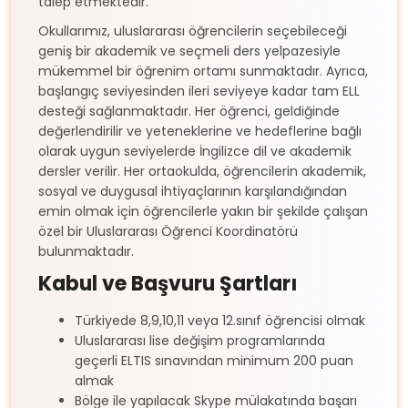
talep etmektedir.
Okullarımız, uluslararası öğrencilerin seçebileceği
geniş bir akademik ve seçmeli ders yelpazesiyle
mükemmel bir öğrenim ortamı sunmaktadır. Ayrıca,
başlangıç seviyesinden ileri seviyeye kadar tam ELL
desteği sağlanmaktadır. Her öğrenci, geldiğinde
değerlendirilir ve yeteneklerine ve hedeflerine bağlı
olarak uygun seviyelerde İngilizce dil ve akademik
dersler verilir. Her ortaokulda, öğrencilerin akademik,
sosyal ve duygusal ihtiyaçlarının karşılandığından
emin olmak için öğrencilerle yakın bir şekilde çalışan
özel bir Uluslararası Öğrenci Koordinatörü
bulunmaktadır.
Kabul ve Başvuru Şartları
Türkiyede 8,9,10,11 veya 12.sınıf öğrencisi olmak
Uluslararası lise değişim programlarında
geçerli ELTIS sınavından minimum 200 puan
almak
Bölge ile yapılacak Skype mülakatında başarı