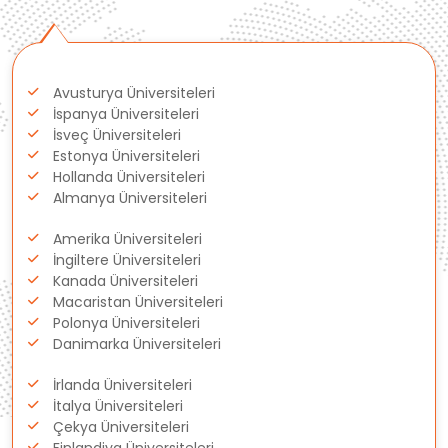
Polonya
Avusturya Üniversiteleri
Fransa
İspanya Üniversiteleri
İsveç Üniversiteleri
Litvanya
Estonya Üniversiteleri
Hollanda Üniversiteleri
Almanya Üniversiteleri
Letonya
Amerika Üniversiteleri
Gürcistan
İngiltere Üniversiteleri
Kanada Üniversiteleri
Macaristan Üniversiteleri
Estonya
Polonya Üniversiteleri
Danimarka Üniversiteleri
İsveç
İrlanda Üniversiteleri
Danimarka
İtalya Üniversiteleri
Çekya Üniversiteleri