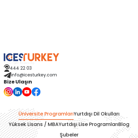
Çin
Macaristan
İspanya
Avusturya
444 22 03
Finlandiya
info@icesturkey.com
Bize Ulaşın
Çekya
İtalya
Üniversite Programları
Yurtdışı Dil Okulları
İrlanda
Yüksek Lisans / MBA
Yurtdışı Lise Programları
Blog
Şubeler
İsviçre