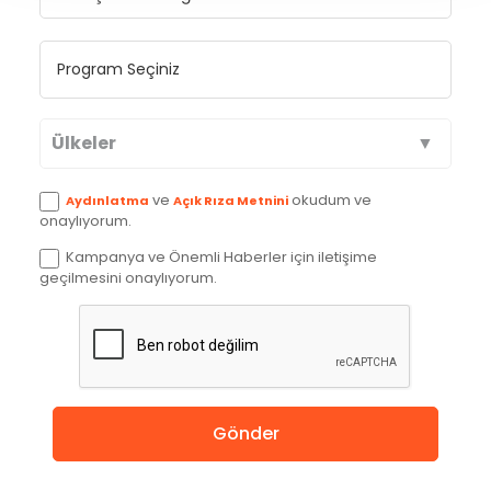
Ülkeler
Avustralya
ve
okudum ve
Aydınlatma
Açık Rıza Metnini
onaylıyorum.
Kanada
Kampanya ve Önemli Haberler için iletişime
geçilmesini onaylıyorum.
İngiltere
Amerika
Almanya
Gönder
Hollanda