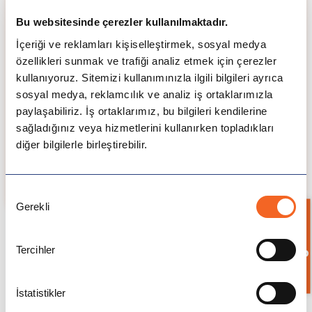
öğrencilerin sadece akademik işlemlerinin yapılması
Bu websitesinde çerezler kullanılmaktadır.
değil onların kültürel bakış açılarını oluşturmaları için
gerekli bilgilerin sağlanmasını da sağlar. Kanada'daki
İçeriği ve reklamları kişiselleştirmek, sosyal medya
uzmanlığı hem lise hem üniversite seviyesinde
özellikleri sunmak ve trafiği analiz etmek için çerezler
birçok öğrenciye yol göstermiştir. Öğrencilerin
kullanıyoruz. Sitemizi kullanımınızla ilgili bilgileri ayrıca
gelecek planlarını da göz önünde bulundurarak
sosyal medya, reklamcılık ve analiz iş ortaklarımızla
yönlendirme yapan, akademik yönlendirmelerde
paylaşabiliriz. İş ortaklarımız, bu bilgileri kendilerine
bulunan ICES Turkey danışmanları öğrencilerinin
sağladığınız veya hizmetlerini kullanırken topladıkları
istedikleri ve kendilerine faydalı olacak deneyimlere
diğer bilgilerle birleştirebilir.
sahip olmaları için çalışır.
Detaylı görüşme yapmak için lütfen 444 22 03'ü
arayınız.
Onay
Gerekli
Seçimi
Bilgi İste
Tercihler
İstatistikler