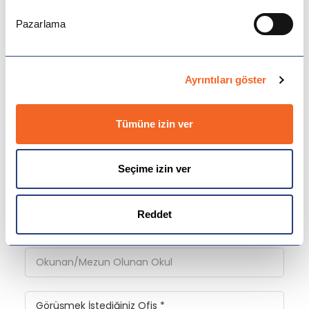
Pazarlama
Bilgi Almak İçin Formu Doldurup
Ayrıntıları göster
Gönderin, Sizi Arayalım!
Tümüne izin ver
Seçime izin ver
Reddet