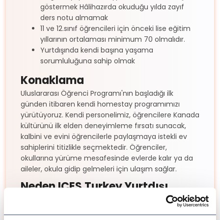
göstermek Hâlihazırda okuduğu yılda zayıf
ders notu almamak
11 ve 12.sınıf öğrencileri için önceki lise eğitim
yıllarının ortalaması minimum 70 olmalıdır.
Yurtdışında kendi başına yaşama
sorumluluğuna sahip olmak
Konaklama
Uluslararası Öğrenci Programı'nın başladığı ilk
günden itibaren kendi homestay programımızı
yürütüyoruz. Kendi personelimiz, öğrencilere Kanada
kültürünü ilk elden deneyimleme fırsatı sunacak,
kalbini ve evini öğrencilerle paylaşmaya istekli ev
sahiplerini titizlikle seçmektedir. Öğrenciler,
okullarına yürüme mesafesinde evlerde kalır ya da
aileler, okula gidip gelmeleri için ulaşım sağlar.
Neden ICES Turkey Yurtdışı
Eğitim Danışmanlığı?
ICES Turkey'in uzun süreli akademik deneyimi