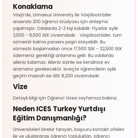
10.880€
Konaklama
International
Context
Växjö’de, Linnaeus University ile Växjöbostäder
arasında 200 öğrenci stüdyosu için anlaşma
yapılmıştır. Odalarda 2-3 kişi kalabilir. Fiyatlar aylık
Mathematics and
3,500 - 6,500 SEK civarındadır. . Växjöbostäder, tüm
15.340€
Modelling
sömestir kalma parasını peşin isteyebilir. Bu
sömestir başlamadan önce 17,500 SEK - 32,500 SEK
ödemeniz gerektiği anlamına gelir. Bu odalarda
Electrical
15.340€
aileniz kalamaz. Aileniz sizinle ise kendinize ev
Engineering
aramanız gerekecektir. İsveçte öğrencilerin aylık
geçim masrafı ise SEK 8,200 civarındadır.
Vize
Detaylı bilgi için Öğrenci Vizesi sayfamıza bakınız.
Neden ICES Turkey Yurtdışı
Eğitim Danışmanlığı?
Üniversiteleri birebir tanıyan, başvuru kontakt ofisleri
ile ve uluslararası öğrenci toplulukları, öğrenci