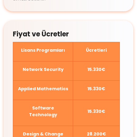
Fiyat ve Ücretler
Lisans Programları
Ücretleri
Network Security
15.330€
Applied Mathematics
15.330€
Software
15.330€
Technology
Design & Change
28.200€