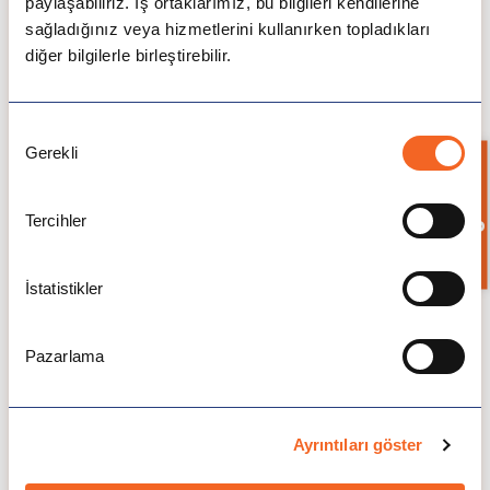
paylaşabiliriz. İş ortaklarımız, bu bilgileri kendilerine
sağladığınız veya hizmetlerini kullanırken topladıkları
Yüksek Lisans
diğer bilgilerle birleştirebilir.
Ücretleri
Programları
Onay
Marketing
10.880€
Gerekli
Seçimi
Bilgi İste
Psychology, Work
Tercihler
and Organizational
10.840€
Psychology
İstatistikler
Economics
11.940€
Pazarlama
15.320€
Physics or Chemistry
/ 15.340€
Ayrıntıları göster
International