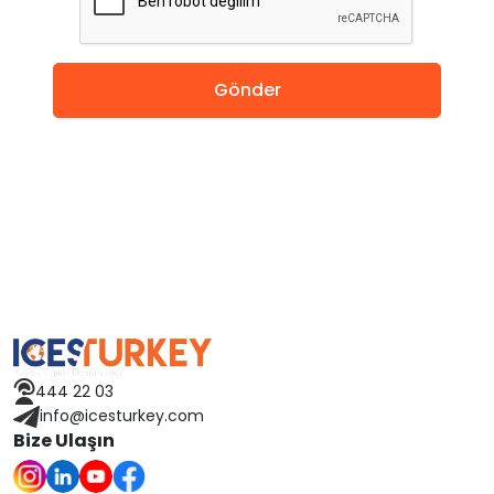
Amerika
Almanya
Gönder
Hollanda
Çin
Macaristan
İspanya
Avusturya
444 22 03
Finlandiya
info@icesturkey.com
Bize Ulaşın
Çekya