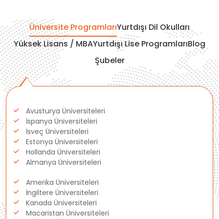
İtalya
Üniversite Programları
Yurtdışı Dil Okulları
İrlanda
Yüksek Lisans / MBA
Yurtdışı Lise Programları
Blog
Şubeler
İsviçre
Polonya
Avusturya Üniversiteleri
Fransa
İspanya Üniversiteleri
İsveç Üniversiteleri
Litvanya
Estonya Üniversiteleri
Hollanda Üniversiteleri
Almanya Üniversiteleri
Letonya
Amerika Üniversiteleri
Gürcistan
İngiltere Üniversiteleri
Kanada Üniversiteleri
Macaristan Üniversiteleri
Estonya