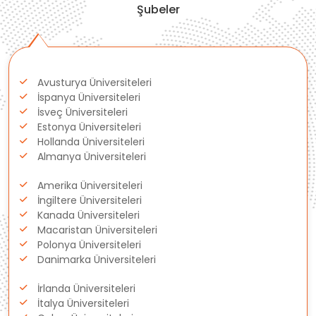
Şubeler
İsviçre
Polonya
Avusturya Üniversiteleri
Fransa
İspanya Üniversiteleri
İsveç Üniversiteleri
Litvanya
Estonya Üniversiteleri
Hollanda Üniversiteleri
Almanya Üniversiteleri
Letonya
Amerika Üniversiteleri
Gürcistan
İngiltere Üniversiteleri
Kanada Üniversiteleri
Macaristan Üniversiteleri
Estonya
Polonya Üniversiteleri
Danimarka Üniversiteleri
İsveç
İrlanda Üniversiteleri
Danimarka
İtalya Üniversiteleri