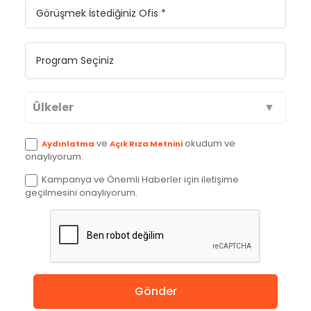
Ülkeler
Avustralya
ve
okudum ve
Aydınlatma
Açık Rıza Metnini
onaylıyorum.
Kanada
Kampanya ve Önemli Haberler için iletişime
geçilmesini onaylıyorum.
İngiltere
Amerika
Almanya
Gönder