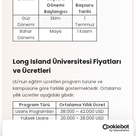
Dönemi
Başvuru
Başlangıcı
Tarihi
Güz
Ekim
1
Dönemi
Temmuz
Bahar
Mayıs
1 Kasım
Dönemi
Long Island Üniversitesi Fiyatları
ve Ücretleri
LIU'nun eğitim ücretleri program türüne ve
kampüsüne göre farklılık göstermektedir. Ortalama
yıllık ücretler aşağıdaki gibidir:
Program Türü
Ortalama Yıllık Ücret
Lisans Programları
38.000 – 42.000 USD
Yüksek Lisans
20.000 – 28.000 USD
Long Island Üniversitesi