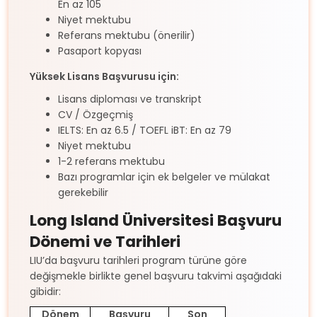
En az 105
Niyet mektubu
Referans mektubu (önerilir)
Pasaport kopyası
Yüksek Lisans Başvurusu için:
Lisans diploması ve transkript
CV / Özgeçmiş
IELTS: En az 6.5 / TOEFL iBT: En az 79
Niyet mektubu
1-2 referans mektubu
Bazı programlar için ek belgeler ve mülakat
gerekebilir
Long Island Üniversitesi Başvuru
Dönemi ve Tarihleri
LIU’da başvuru tarihleri program türüne göre
değişmekle birlikte genel başvuru takvimi aşağıdaki
gibidir:
Dönem
Başvuru
Son