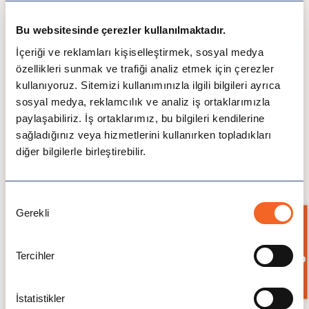
Konaklama & Yaşam
Long Island Üniversitesi, öğrencilerine kampüs içi
Bu websitesinde çerezler kullanılmaktadır.
konaklama seçenekleri sunmaktadır. Brooklyn ve
İçeriği ve reklamları kişiselleştirmek, sosyal medya
Post kampüslerinde yurtlar, yemek planları ve
özellikleri sunmak ve trafiği analiz etmek için çerezler
kampüs olanakları mevcuttur. Ayrıca öğrenciler
kullanıyoruz. Sitemizi kullanımınızla ilgili bilgileri ayrıca
çevredeki kiralık dairelerde de kalabilir.
sosyal medya, reklamcılık ve analiz iş ortaklarımızla
Ortalama Aylık Giderler:
paylaşabiliriz. İş ortaklarımız, bu bilgileri kendilerine
Gıda: 300 – 450 USD
sağladığınız veya hizmetlerini kullanırken topladıkları
Konaklama: 800 – 1.200 USD
diğer bilgilerle birleştirebilir.
Ulaşım: 100 – 150 USD
Konaklama Seçenekleri:
Onay
Kampüs içi yurtlar (tek/çift kişilik odalar)
Gerekli
Seçimi
Çevredeki öğrenci apartmanları
Bilgi İste
Paylaşımlı daireler
Tercihler
Long Island Üniversitesi
Mezuniyet Sonrası Fırsatlar
İstatistikler
LIU, öğrencilerine mezuniyet sonrası kariyer destek