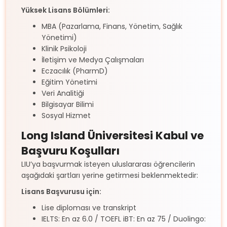
Yüksek Lisans Bölümleri:
MBA (Pazarlama, Finans, Yönetim, Sağlık
Yönetimi)
Klinik Psikoloji
İletişim ve Medya Çalışmaları
Eczacılık (PharmD)
Eğitim Yönetimi
Veri Analitiği
Bilgisayar Bilimi
Sosyal Hizmet
Long Island Üniversitesi Kabul ve
Başvuru Koşulları
LIU’ya başvurmak isteyen uluslararası öğrencilerin
aşağıdaki şartları yerine getirmesi beklenmektedir:
Lisans Başvurusu için:
Lise diploması ve transkript
IELTS: En az 6.0 / TOEFL iBT: En az 75 / Duolingo: