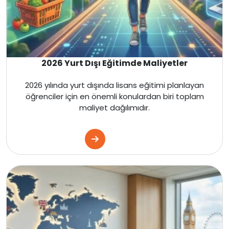
İngiltere
Amerika
Kanada
2026 Yurt Dışı Eğitimde Maliyetler
Fransa
2026 yılında yurt dışında lisans eğitimi planlayan
öğrenciler için en önemli konulardan biri toplam
maliyet dağılımıdır.
İtalya
Almanya