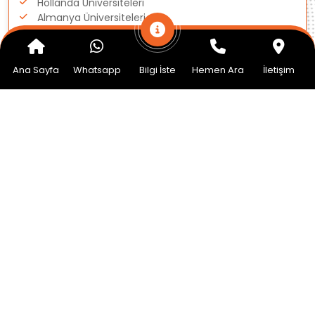
Hollanda Üniversiteleri
Almanya Üniversiteleri
Amerika Üniversiteleri
İngiltere Üniversiteleri
Ana Sayfa
Whatsapp
Bilgi İste
Hemen Ara
İletişim
Kanada Üniversiteleri
Macaristan Üniversiteleri
Polonya Üniversiteleri
Danimarka Üniversiteleri
İrlanda Üniversiteleri
İtalya Üniversiteleri
Çekya Üniversiteleri
Finlandiya Üniversiteleri
Avustralya Üniversiteleri
Powered by Click To Peak