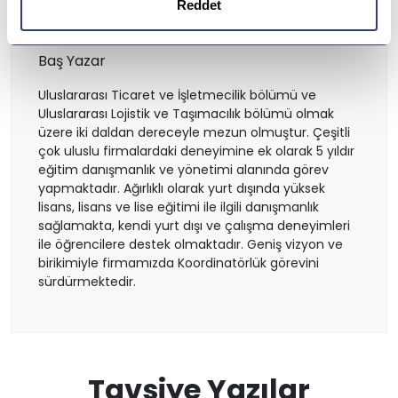
Reddet
İtalya
Didem Atıcıer
Baş Yazar
İrlanda
Uluslararası Ticaret ve İşletmecilik bölümü ve
Uluslararası Lojistik ve Taşımacılık bölümü olmak
İsviçre
üzere iki daldan dereceyle mezun olmuştur. Çeşitli
çok uluslu firmalardaki deneyimine ek olarak 5 yıldır
eğitim danışmanlık ve yönetimi alanında görev
Polonya
yapmaktadır. Ağırlıklı olarak yurt dışında yüksek
lisans, lisans ve lise eğitimi ile ilgili danışmanlık
Fransa
sağlamakta, kendi yurt dışı ve çalışma deneyimleri
ile öğrencilere destek olmaktadır. Geniş vizyon ve
birikimiyle firmamızda Koordinatörlük görevini
Litvanya
sürdürmektedir.
Letonya
Gürcistan
Tavsiye Yazılar