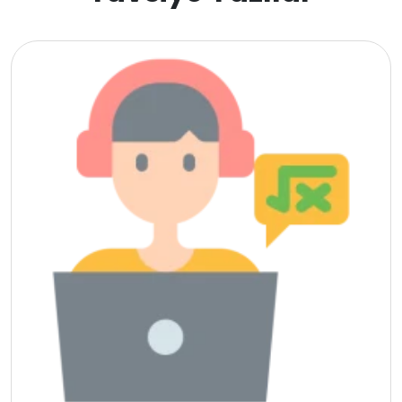
Estonya
İsveç
Danimarka
Avustralya
Kanada
Amerika
Hollanda
İngiltere
İrlanda