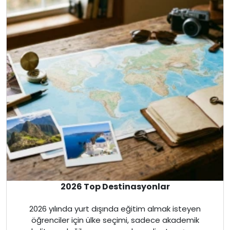
İspanya
Malta
İrlanda
Avustralya
Almanya
Amerika
İngiltere
2026 Top Destinasyonlar
Kanada
2026 yılında yurt dışında eğitim almak isteyen
öğrenciler için ülke seçimi, sadece akademik
Dubai