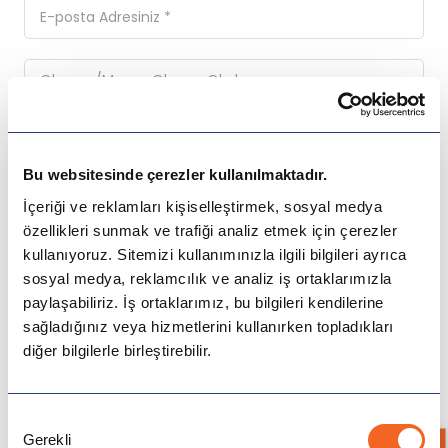
Bu websitesinde çerezler kullanılmaktadır.
İçeriği ve reklamları kişiselleştirmek, sosyal medya
özellikleri sunmak ve trafiği analiz etmek için çerezler
kullanıyoruz. Sitemizi kullanımınızla ilgili bilgileri ayrıca
Ülkeler
sosyal medya, reklamcılık ve analiz iş ortaklarımızla
paylaşabiliriz. İş ortaklarımız, bu bilgileri kendilerine
sağladığınız veya hizmetlerini kullanırken topladıkları
Avustralya
ve
okudum ve onaylıyorum.
Aydınlatma
Açık Rıza Metnini
diğer bilgilerle birleştirebilir.
Kampanya ve Önemli Haberler için iletişime geçilmesini
Kanada
onaylıyorum.
Onay
İngiltere
Gerekli
Seçimi