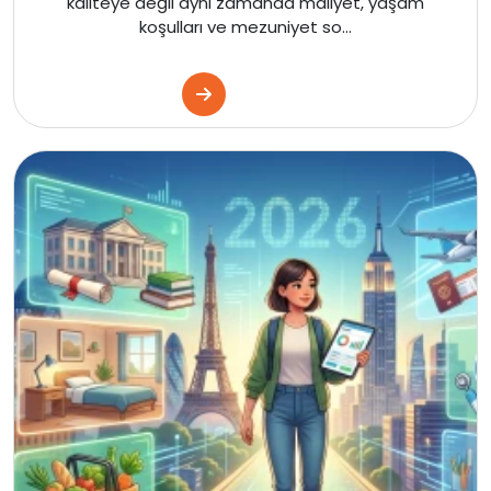
kaliteye değil aynı zamanda maliyet, yaşam
koşulları ve mezuniyet so...
Kanada
Amerika
İngiltere
Kanada
Amerika
İngiltere
Kanada
Malta