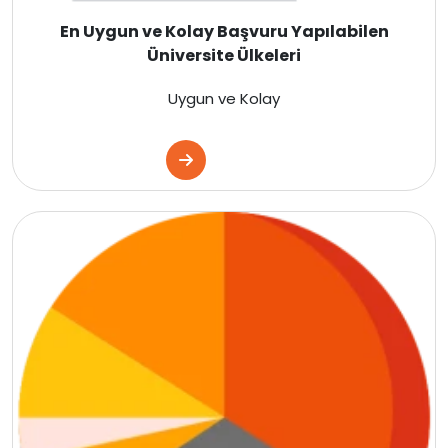
İsviçre
En Uygun ve Kolay Başvuru Yapılabilen
Üniversite Ülkeleri
Polonya
Uygun ve Kolay
Macaristan
Çekya
İtalya
İspanya
Almanya
Finlandiya
Çin