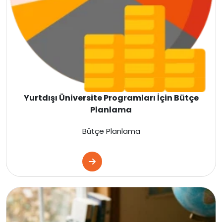
İsveç
Gürcistan
Litvanya
Letonya
Yurtdışı Üniversite Programları İçin Bütçe
Planlama
Fransa
Bütçe Planlama
Estonya
Danimarka
İtalya
Fransa