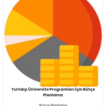
İspanya
Almanya
Finlandiya
Çin
İsveç
Gürcistan
Litvanya
Letonya
Yurtdışı Üniversite Programları İçin Bütçe
Planlama
Fransa
Bütçe Planlama