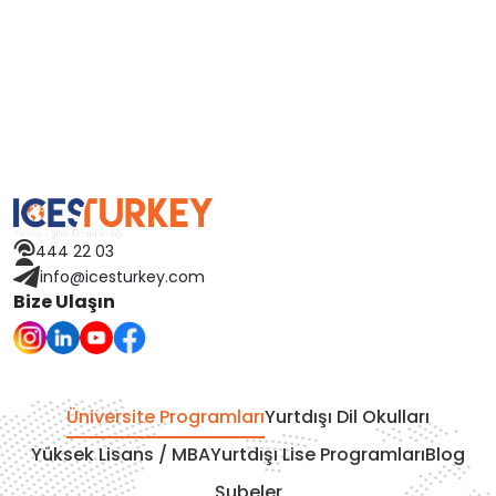
444 22 03
info@icesturkey.com
Bize Ulaşın
Üniversite Programları
Yurtdışı Dil Okulları
Yüksek Lisans / MBA
Yurtdışı Lise Programları
Blog
Şubeler