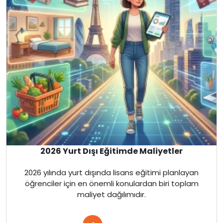
İngiltere
Kanada
Malta
İngiltere
Amerika
Kanada
2026 Yurt Dışı Eğitimde Maliyetler
Fransa
2026 yılında yurt dışında lisans eğitimi planlayan
öğrenciler için en önemli konulardan biri toplam
maliyet dağılımıdır.
İtalya
Almanya