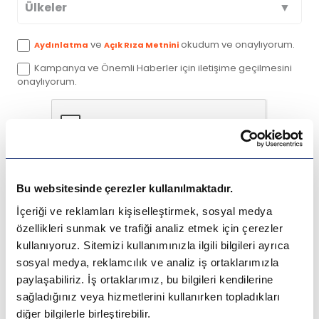
Ülkeler
Avustralya
ve
okudum ve onaylıyorum.
Aydınlatma
Açık Rıza Metnini
Kampanya ve Önemli Haberler için iletişime geçilmesini
Kanada
onaylıyorum.
İngiltere
Amerika
Gönder
Almanya
Bu websitesinde çerezler kullanılmaktadır.
İçeriği ve reklamları kişiselleştirmek, sosyal medya
Hollanda
özellikleri sunmak ve trafiği analiz etmek için çerezler
kullanıyoruz. Sitemizi kullanımınızla ilgili bilgileri ayrıca
Çin
sosyal medya, reklamcılık ve analiz iş ortaklarımızla
paylaşabiliriz. İş ortaklarımız, bu bilgileri kendilerine
Macaristan
sağladığınız veya hizmetlerini kullanırken topladıkları
diğer bilgilerle birleştirebilir.