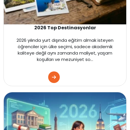
Amerika
İngiltere
2026 Top Destinasyonlar
Kanada
2026 yılında yurt dışında eğitim almak isteyen
öğrenciler için ülke seçimi, sadece akademik
Dubai
kaliteye değil aynı zamanda maliyet, yaşam
koşulları ve mezuniyet so...
Kanada
Amerika
İngiltere
Kanada
Amerika