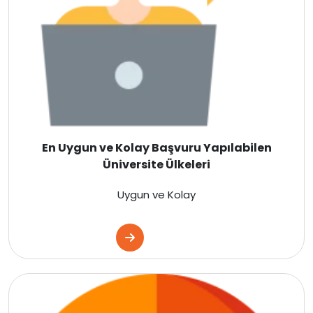
Hollanda
İngiltere
İrlanda
İsviçre
En Uygun ve Kolay Başvuru Yapılabilen
Üniversite Ülkeleri
Polonya
Uygun ve Kolay
Macaristan
Çekya
İtalya