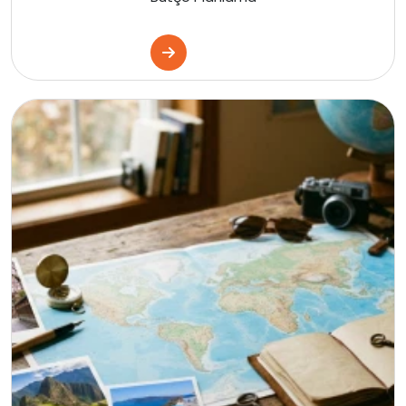
Estonya
Danimarka
İtalya
Fransa
İspanya
Malta
İrlanda
Avustralya
Almanya