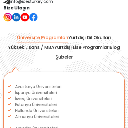
Finlandiya
info@icesturkey.com
Bize Ulaşın
Çekya
İtalya
Üniversite Programları
Yurtdışı Dil Okulları
İrlanda
Yüksek Lisans / MBA
Yurtdışı Lise Programları
Blog
Şubeler
İsviçre
Polonya
Avusturya Üniversiteleri
Fransa
İspanya Üniversiteleri
İsveç Üniversiteleri
Litvanya
Estonya Üniversiteleri
Hollanda Üniversiteleri
Almanya Üniversiteleri
Letonya