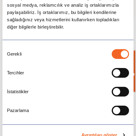
Detaylı görüşme yapmak için lütfen 444 22 03'ü
sosyal medya, reklamcılık ve analiz iş ortaklarımızla
arayınız.
paylaşabiliriz. İş ortaklarımız, bu bilgileri kendilerine
sağladığınız veya hizmetlerini kullanırken topladıkları
diğer bilgilerle birleştirebilir.
Onay
Gerekli
Seçimi
Bilgi İste
Tercihler
İstatistikler
Bilgi Almak İçin Formu Doldurup
Gönderin, Sizi Arayalım!
Pazarlama
Ayrıntıları göster