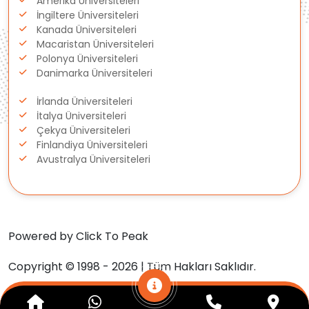
Amerika Üniversiteleri
Gürcistan
İngiltere Üniversiteleri
Kanada Üniversiteleri
Macaristan Üniversiteleri
Estonya
Polonya Üniversiteleri
Danimarka Üniversiteleri
İsveç
İrlanda Üniversiteleri
Danimarka
İtalya Üniversiteleri
Çekya Üniversiteleri
Finlandiya Üniversiteleri
Avustralya
Avustralya Üniversiteleri
Kanada
Amerika
Powered by Click To Peak
Hollanda
Copyright © 1998 - 2026 | Tüm Hakları Saklıdır.
İngiltere