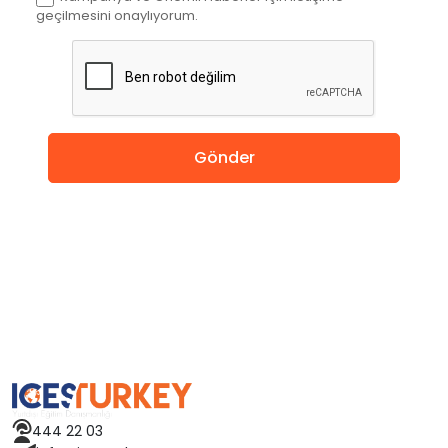
geçilmesini onaylıyorum.
İngiltere
Amerika
Almanya
Gönder
Hollanda
Çin
Macaristan
İspanya
Avusturya
444 22 03