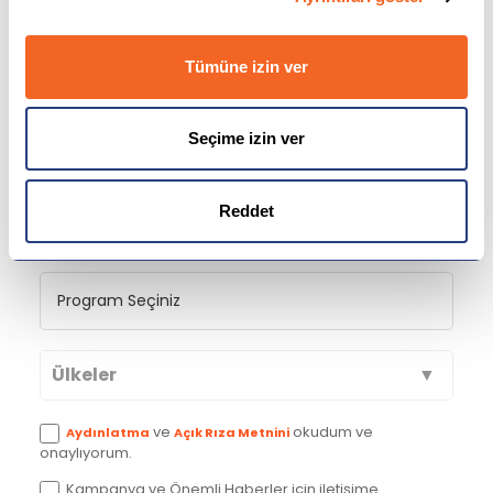
Tümüne izin ver
Seçime izin ver
Reddet
Ülkeler
Avustralya
ve
okudum ve
Aydınlatma
Açık Rıza Metnini
onaylıyorum.
Kanada
Kampanya ve Önemli Haberler için iletişime