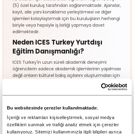
(5) özel kuruluş tarafından sağlanmaktadır. Ajanslar,
kayıt, aile yanı konaklama yerleştirmesi ve diğer
işlemleri kolaylaştırmak için bu kuruluşların herhangi
biriyle veya hepsiyle iş birliği yapmaya davet
edilmektedir.
Neden ICES Turkey Yurtdışı
Eğitim Danışmanlığı?
ICES Turkey'in uzun süreli akademik deneyimi
öğrencilerin sadece akademik işlemlerinin yapılması
değil onların kültürel bakış açılarını oluşturmaları için
gerekli bilgilerin sağlanmasını da sağlar. Kanada'daki
uzmanlığı hem lise hem üniversite seviyesinde
birçok öğrenciye yol göstermiştir. Öğrencilerin
gelecek planlarını da göz önünde bulundurarak
yönlendirme yapan, akademik yönlendirmelerde
Bu websitesinde çerezler kullanılmaktadır.
bulunan ICES Turkey danışmanları öğrencilerinin
İçeriği ve reklamları kişiselleştirmek, sosyal medya
istedikleri ve kendilerine faydalı olacak deneyimlere
özellikleri sunmak ve trafiği analiz etmek için çerezler
sahip olmaları için çalışır.
kullanıyoruz. Sitemizi kullanımınızla ilgili bilgileri ayrıca