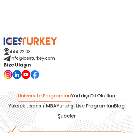
Macaristan
İspanya
Avusturya
444 22 03
Finlandiya
info@icesturkey.com
Bize Ulaşın
Çekya
İtalya
Üniversite Programları
Yurtdışı Dil Okulları
İrlanda
Yüksek Lisans / MBA
Yurtdışı Lise Programları
Blog
Şubeler
İsviçre