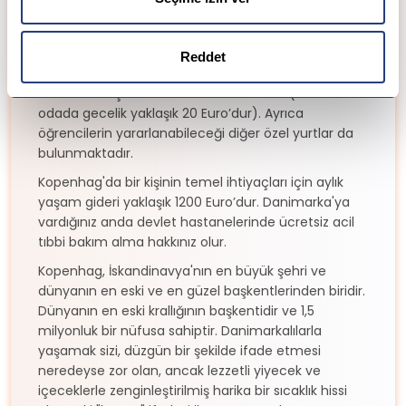
Kopenhag'daki konaklama seçenekleri limitlidir,
isteklerinize uygun bir daire bulmak biraz zaman
alabilir. Fakat bu sürede öğrenciler Kopenhag'ın
Reddet
merkezindeki bir öğrenci yurdunda geçici
konaklama için bir oda rezerve edilebilir (ortak bir
odada gecelik yaklaşık 20 Euro’dur). Ayrıca
öğrencilerin yararlanabileceği diğer özel yurtlar da
bulunmaktadır.
Kopenhag'da bir kişinin temel ihtiyaçları için aylık
yaşam gideri yaklaşık 1200 Euro’dur. Danimarka'ya
vardığınız anda devlet hastanelerinde ücretsiz acil
tıbbi bakım alma hakkınız olur.
Kopenhag, İskandinavya'nın en büyük şehri ve
dünyanın en eski ve en güzel başkentlerinden biridir.
Dünyanın en eski krallığının başkentidir ve 1,5
milyonluk bir nüfusa sahiptir. Danimarkalılarla
yaşamak sizi, düzgün bir şekilde ifade etmesi
neredeyse zor olan, ancak lezzetli yiyecek ve
içeceklerle zenginleştirilmiş harika bir sıcaklık hissi