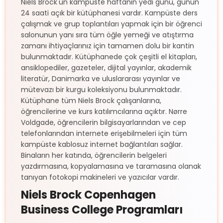
Niels Brock'un kampüste haftanın yedi günü, günün
24 saati açık bir kütüphanesi vardır. Kampüste ders
çalışmak ve grup toplantıları yapmak için bir öğrenci
salonunun yanı sıra tüm öğle yemeği ve atıştırma
zamanı ihtiyaçlarınız için tamamen dolu bir kantin
bulunmaktadır. Kütüphanede çok çeşitli el kitapları,
ansiklopediler, gazeteler, dijital yayınlar, akademik
literatür, Danimarka ve uluslararası yayınlar ve
mütevazı bir kurgu koleksiyonu bulunmaktadır.
Kütüphane tüm Niels Brock çalışanlarına,
öğrencilerine ve kurs katılımcılarına açıktır. Nørre
Voldgade, öğrencilerin bilgisayarlarından ve cep
telefonlarından internete erişebilmeleri için tüm
kampüste kablosuz internet bağlantıları sağlar.
Binaların her katında, öğrencilerin belgeleri
yazdırmasına, kopyalamasına ve taramasına olanak
tanıyan fotokopi makineleri ve yazıcılar vardır.
Niels Brock Copenhagen
Business College Programları