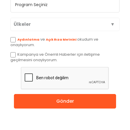
Ülkeler
Avustralya
ve
okudum ve
Aydınlatma
Açık Rıza Metnini
onaylıyorum.
Kanada
Kampanya ve Önemli Haberler için iletişime
geçilmesini onaylıyorum.
İngiltere
Amerika
Almanya
Gönder
Hollanda
Çin