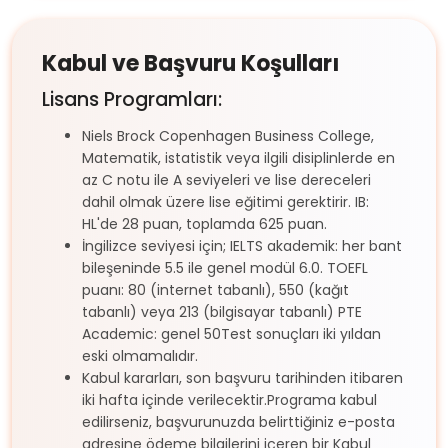
Kabul ve Başvuru Koşulları
Lisans Programları:
Niels Brock Copenhagen Business College,
Matematik, istatistik veya ilgili disiplinlerde en
az C notu ile A seviyeleri ve lise dereceleri
dahil olmak üzere lise eğitimi gerektirir. IB:
HL'de 28 puan, toplamda 625 puan.
İngilizce seviyesi için; IELTS akademik: her bant
bileşeninde 5.5 ile genel modül 6.0. TOEFL
puanı: 80 (internet tabanlı), 550 (kağıt
tabanlı) veya 213 (bilgisayar tabanlı) PTE
Academic: genel 50Test sonuçları iki yıldan
eski olmamalıdır.
Kabul kararları, son başvuru tarihinden itibaren
iki hafta içinde verilecektir.Programa kabul
edilirseniz, başvurunuzda belirttiğiniz e-posta
adresine ödeme bilgilerini içeren bir Kabul