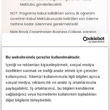
Mektubu gönderilecektir.
NOT: Programa kabul edildikten sonra, ilk öğrenim
ücretinin Kabul Mektubunuzda belirtilen son ödeme
tarihine kadar ödenmesi gerekmektedir.
Niels Brock Copenhagen Business College, paranızı
aldıktan sonra bir hafta içinde size imzalı bir ST1
oturma izni başvuru formu sunarak vize başvuru
prosedürüne başlamanıza olanak tanır. Başvurular
başvuru formu kullanılarak yapılmalıdır.
Bu websitesinde çerezler kullanılmaktadır.
Yüksek Lisans Programları:
İçeriği ve reklamları kişiselleştirmek, sosyal medya
İşletme, finans veya pazarlama alanında
özellikleri sunmak ve trafiği analiz etmek için çerezler
Lisans derecesi, %50 veya daha yüksek
kullanıyoruz. Sitemizi kullanımınızla ilgili bilgileri ayrıca
ortalama puan, 2.50 veya daha yüksek not
sosyal medya, reklamcılık ve analiz iş ortaklarımızla
ortalaması.
paylaşabiliriz. İş ortaklarımız, bu bilgileri kendilerine
IELTS akademik: her bir kriterde 5.5 olmak
sağladığınız veya hizmetlerini kullanırken topladıkları
üzere toplam modül puanı 6.5. Akademik PTE:
diğer bilgilerle birleştirebilir.
58-64. Test sonuçları iki yıldan eski
olmamalıdır.