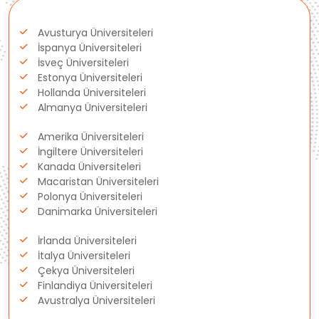
Polonya
Avusturya Üniversiteleri
Fransa
İspanya Üniversiteleri
İsveç Üniversiteleri
Litvanya
Estonya Üniversiteleri
Hollanda Üniversiteleri
Almanya Üniversiteleri
Letonya
Amerika Üniversiteleri
Gürcistan
İngiltere Üniversiteleri
Kanada Üniversiteleri
Macaristan Üniversiteleri
Estonya
Polonya Üniversiteleri
Danimarka Üniversiteleri
İsveç
İrlanda Üniversiteleri
Danimarka
İtalya Üniversiteleri
Çekya Üniversiteleri
Finlandiya Üniversiteleri
Avustralya
Avustralya Üniversiteleri