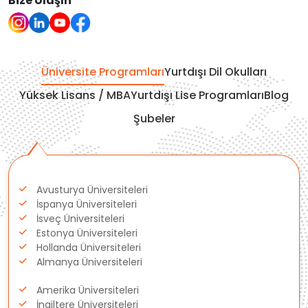
Bize Ulaşın
Çekya
İtalya
Üniversite Programları
Yurtdışı Dil Okulları
İrlanda
Yüksek Lisans / MBA
Yurtdışı Lise Programları
Blog
Şubeler
İsviçre
Polonya
Avusturya Üniversiteleri
Fransa
İspanya Üniversiteleri
İsveç Üniversiteleri
Litvanya
Estonya Üniversiteleri
Hollanda Üniversiteleri
Almanya Üniversiteleri
Letonya
Amerika Üniversiteleri
Gürcistan
İngiltere Üniversiteleri