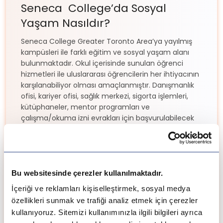
Seneca College’da Sosyal
Yaşam Nasıldır?
Seneca College Greater Toronto Area’ya yayılmış
kampüsleri ile farklı eğitim ve sosyal yaşam alanı
bulunmaktadır. Okul içerisinde sunulan öğrenci
hizmetleri ile uluslararası öğrencilerin her ihtiyacının
karşılanabiliyor olması amaçlanmıştır. Danışmanlık
ofisi, kariyer ofisi, sağlık merkezi, sigorta işlemleri,
kütüphaneler, mentor programları ve
çalışma/okuma izni evrakları için başvurulabilecek
ofisleri ile destek sağlayabilmektedir. Ayrıca bazı
kampüslerde hafta içi kampüse ulaşımı sağlamak
adına Seneca otobüsleri de çalışmaktadır.
Seneca College’da Akademik
Bu websitesinde çerezler kullanılmaktadır.
Hayat Nasıldır?
İçeriği ve reklamları kişiselleştirmek, sosyal medya
özellikleri sunmak ve trafiği analiz etmek için çerezler
Seneca College başarılı bir eğitim hayatının sınıf içi
öğrenimin sınıf dışı deneyimle birleştirilmesinden
kullanıyoruz. Sitemizi kullanımınızla ilgili bilgileri ayrıca