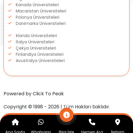
Kanada Üniversiteleri
Macaristan Üniversiteleri
Estonya
Polonya Üniversiteleri
Danimarka Üniversiteleri
İsveç
İrlanda Üniversiteleri
Danimarka
İtalya Üniversiteleri
Çekya Üniversiteleri
Finlandiya Üniversiteleri
Avustralya
Avustralya Üniversiteleri
Kanada
Amerika
Powered by Click To Peak
Hollanda
Copyright © 1998 - 2026 | Tüm Hakları Saklıdır.
İngiltere
Ana Sayfa
Whatsapp
Bilgi İste
Hemen Ara
İletişim