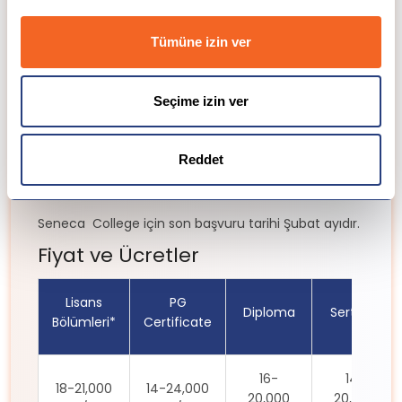
Kabul ve Başvuru Şartları
Tümüne izin ver
Seneca College’a genel başvuru koşulları
aşağıdaki gibidir:
Seçime izin ver
Resmi Transkriptler
İngilizce yeterliliği (IELTS 6.5 veya TOEFL iBT
84)
Reddet
Okunmak istenen bölümle ilgili dersler talep
edilebilir!
Seneca College için son başvuru tarihi Şubat ayıdır.
Fiyat ve Ücretler
Lisans
PG
Diploma
Sertifika
Bölümleri*
Certificate
16-
14-
18-21,000
14-24,000
20,000
20,000