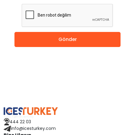
İngiltere
Amerika
Almanya
Gönder
Hollanda
Çin
Macaristan
İspanya
Avusturya
444 22 03
Finlandiya
info@icesturkey.com