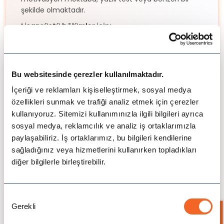
şekilde olmaktadır.
Lisansüstü bölümler için:
İlgili bir lisans derecesi: Başvurulan master
programıyla ilişkili olan bir lisans derecesine
sahip olunması gerekmektedir. Veya,
Bu websitesinde çerezler kullanılmaktadır.
profesyonel Lisans derecesi veya aynı
seviyedeki başka bir derece: Bazı durumlarda,
İçeriği ve reklamları kişiselleştirmek, sosyal medya
başvuruya uygun olabilecek profesyonel bir
özellikleri sunmak ve trafiği analiz etmek için çerezler
lisans derecesi ya da başka bir derece de
kullanıyoruz. Sitemizi kullanımınızla ilgili bilgileri ayrıca
kabul edilebilir.
sosyal medya, reklamcılık ve analiz iş ortaklarımızla
TOEFL iBT testi için en az 88 puan alınmalıdır
paylaşabiliriz. İş ortaklarımız, bu bilgileri kendilerine
(başvuru yapılacak tarihte en fazla 2 yıl
sağladığınız veya hizmetlerini kullanırken topladıkları
geçerli olmalıdır).
diğer bilgilerle birleştirebilir.
IELTS akademik sınavından en az 6.5 genel
puan alınmalıdır (başvuru yapılacak tarihte en
fazla 2 yıl geçerli olmalıdır).
Onay
Motivasyon Mektubu
Gerekli
Lisans diplomasında ve not transkriptinde
Seçimi
kullanılan not skalasının açıklaması