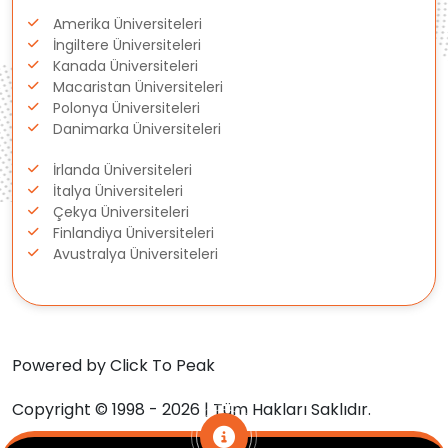
Amerika Üniversiteleri
Gürcistan
İngiltere Üniversiteleri
Kanada Üniversiteleri
Macaristan Üniversiteleri
Estonya
Polonya Üniversiteleri
Danimarka Üniversiteleri
İsveç
İrlanda Üniversiteleri
Danimarka
İtalya Üniversiteleri
Çekya Üniversiteleri
Finlandiya Üniversiteleri
Avustralya
Avustralya Üniversiteleri
Kanada
Amerika
Powered by Click To Peak
Hollanda
Copyright © 1998 - 2026 | Tüm Hakları Saklıdır.
İngiltere