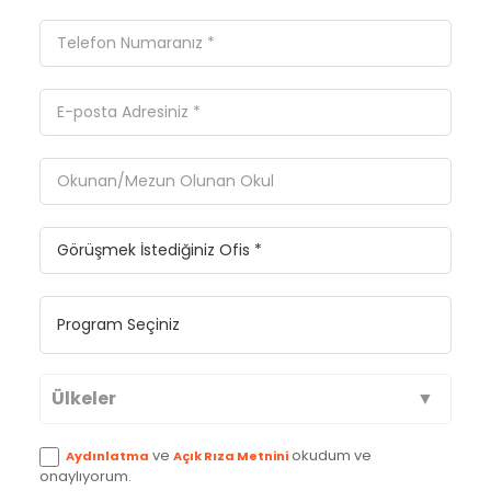
Ülkeler
Avustralya
ve
okudum ve
Aydınlatma
Açık Rıza Metnini
onaylıyorum.