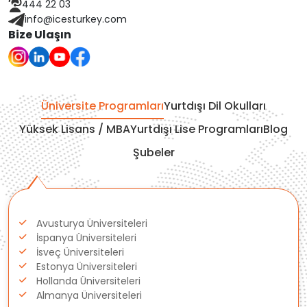
444 22 03
Finlandiya
info@icesturkey.com
Bize Ulaşın
Çekya
İtalya
Üniversite Programları
Yurtdışı Dil Okulları
İrlanda
Yüksek Lisans / MBA
Yurtdışı Lise Programları
Blog
Şubeler
İsviçre
Polonya
Avusturya Üniversiteleri
Fransa
İspanya Üniversiteleri
İsveç Üniversiteleri
Litvanya
Estonya Üniversiteleri
Hollanda Üniversiteleri
Almanya Üniversiteleri
Letonya