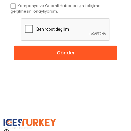
Kanada
Kampanya ve Önemli Haberler için iletişime
geçilmesini onaylıyorum.
İngiltere
Amerika
Almanya
Gönder
Hollanda
Çin
Macaristan
İspanya
Avusturya