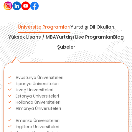
Çekya
İtalya
Üniversite Programları
Yurtdışı Dil Okulları
İrlanda
Yüksek Lisans / MBA
Yurtdışı Lise Programları
Blog
Şubeler
İsviçre
Polonya
Avusturya Üniversiteleri
Fransa
İspanya Üniversiteleri
İsveç Üniversiteleri
Litvanya
Estonya Üniversiteleri
Hollanda Üniversiteleri
Almanya Üniversiteleri
Letonya
Amerika Üniversiteleri
Gürcistan
İngiltere Üniversiteleri