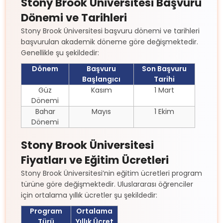
Stony Brook Üniversitesi Başvuru
Dönemi ve Tarihleri
Stony Brook Üniversitesi başvuru dönemi ve tarihleri
başvurulan akademik döneme göre değişmektedir.
Genellikle şu şekildedir:
Dönem
Başvuru
Son Başvuru
Başlangıcı
Tarihi
Güz
Kasım
1 Mart
Dönemi
Bahar
Mayıs
1 Ekim
Dönemi
Stony Brook Üniversitesi
Fiyatları ve Eğitim Ücretleri
Stony Brook Üniversitesi’nin eğitim ücretleri program
türüne göre değişmektedir. Uluslararası öğrenciler
için ortalama yıllık ücretler şu şekildedir:
Program
Ortalama
Türü
Yıllık Ücret