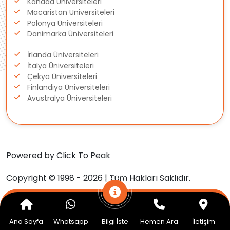
Kanada Üniversiteleri
Macaristan Üniversiteleri
Estonya
Polonya Üniversiteleri
Danimarka Üniversiteleri
İsveç
İrlanda Üniversiteleri
Danimarka
İtalya Üniversiteleri
Çekya Üniversiteleri
Finlandiya Üniversiteleri
Avustralya
Avustralya Üniversiteleri
Kanada
Amerika
Powered by Click To Peak
Hollanda
Copyright © 1998 - 2026 | Tüm Hakları Saklıdır.
İngiltere
Ana Sayfa
Whatsapp
Bilgi İste
Hemen Ara
İletişim
İrlanda