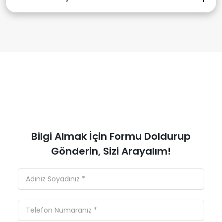
danışmanları da bu konuda size destek sağlar.
Kampüs içi yurtlar, kampüs dışı kiralık daireler ve
sınırlı sayıda aile yanı konaklama seçeneği
mevcuttur.
Bilgi Almak İçin Formu Doldurup
Gönderin, Sizi Arayalım!