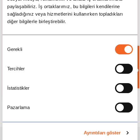
Kampüs içi öğrenci yurtları
paylaşabiliriz. İş ortaklarımız, bu bilgileri kendilerine
Kampüs dışı paylaşımlı daireler
Aile yanı konaklama (sınırlı)
sağladığınız veya hizmetlerini kullanırken topladıkları
diğer bilgilerle birleştirebilir.
Stony Brook Üniversitesi
Mezuniyet Sonrası Fırsatlar
Onay
Stony Brook Üniversitesi, mezuniyet sonrası kariyer
Gerekli
Seçimi
planlaması için öğrencilerine çeşitli olanaklar sunar.
Kariyer danışmanlık hizmetleri, Co-op ve staj
Bilgi İste
programları sayesinde öğrenciler iş hayatına güçlü
Tercihler
bir başlangıç yapabilir. STEM (bilim, teknoloji,
mühendislik, matematik) alanlarında mezun olan
öğrenciler, OPT uzatması sayesinde ABD’de 3 yıla
İstatistikler
kadar çalışma hakkı elde edebilir.
Pazarlama
Ayrıntıları göster