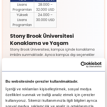
Lisans
28.000 –
Programları
32.000 USD
Yüksek
24.000 –
Lisans
30.000 USD
Programları
Stony Brook Üniversitesi
Konaklama ve Yaşam
Stony Brook Üniversitesi, kampüs içinde konaklama
imkânı sunmaktadır. Ayrıca kampüs dışı seçenekler
de mevcuttur. New York eyaletinde yer aldığı için
sosyal yaşam oldukça renklidir.
Ortalama Aylık Giderler:
Gıda: 300–500 USD
Bu websitesinde çerezler kullanılmaktadır.
Konaklama: 800–1.200 USD
İçeriği ve reklamları kişiselleştirmek, sosyal medya
Ulaşım: 100–150 USD
özellikleri sunmak ve trafiği analiz etmek için çerezler
Konaklama Seçenekleri:
kullanıyoruz. Sitemizi kullanımınızla ilgili bilgileri ayrıca
sosyal medya, reklamcılık ve analiz iş ortaklarımızla