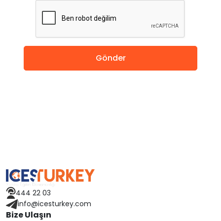
İngiltere
Amerika
Almanya
Gönder
Hollanda
Çin
Macaristan
İspanya
Avusturya
444 22 03
Finlandiya
info@icesturkey.com
Bize Ulaşın