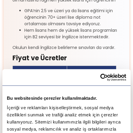
GPA’nin 2.5 ve üzeri ya da lisans eğitimi için
öğrencinin 70+ üzeri lise diploma not
ortalaması olmasını tavsiye ediyoruz.
Hem lisans hem de yüksek lisans programları
için B2 seviyesi bir İngilizce istenmektedir.
Okulun kendi İngilizce belirleme sınavları da vardır.
Fiyat ve Ücretler
Program Türü
Ücret
Lisans Programları
€3.500 - €6.500
Bu websitesinde çerezler kullanılmaktadır.
İçeriği ve reklamları kişiselleştirmek, sosyal medya
Yüksek Lisans
€3.500 - €7.000
özellikleri sunmak ve trafiği analiz etmek için çerezler
Programları
kullanıyoruz. Sitemizi kullanımınızla ilgili bilgileri ayrıca
sosyal medya, reklamcılık ve analiz iş ortaklarımızla