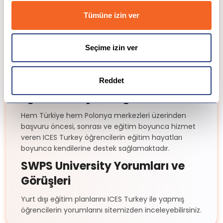
alabilmektedir.
Tümüne izin ver
Vize
ICES Turkey danışmanları Polonya vizesi konusunda
Seçime izin ver
detaylı yardım sağlayabilmektedir. Gerekli belgeler
Öğrenci Vizesi
için
sayfasını ziyaret edebilirsiniz.
Neden ICES Turkey Yurtdışı
Reddet
Eğitim Danışmanlığı?
Hem Türkiye hem Polonya merkezleri üzerinden
başvuru öncesi, sonrası ve eğitim boyunca hizmet
veren ICES Turkey öğrencilerin eğitim hayatları
boyunca kendilerine destek sağlamaktadır.
SWPS University Yorumları ve
Görüşleri
Yurt dışı eğitim planlarını ICES Turkey ile yapmış
öğrencilerin yorumlarını sitemizden inceleyebilirsiniz.