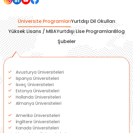
İtalya
Üniversite Programları
Yurtdışı Dil Okulları
İrlanda
Yüksek Lisans / MBA
Yurtdışı Lise Programları
Blog
Şubeler
İsviçre
Polonya
Avusturya Üniversiteleri
Fransa
İspanya Üniversiteleri
İsveç Üniversiteleri
Litvanya
Estonya Üniversiteleri
Hollanda Üniversiteleri
Almanya Üniversiteleri
Letonya
Amerika Üniversiteleri
Gürcistan
İngiltere Üniversiteleri
Kanada Üniversiteleri