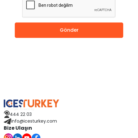
Amerika
Almanya
Gönder
Hollanda
Çin
Macaristan
İspanya
Avusturya
444 22 03
Finlandiya
info@icesturkey.com
Bize Ulaşın
Çekya