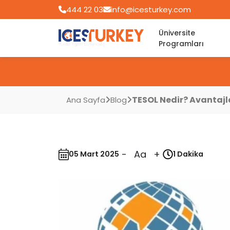
444 22 03
info@icesturkey.com
Üniversite
Programları
TESOL Nedir? Avantajla
Ana Sayfa
Blog
-
Aa
+
05 Mart 2025
1 Dakika