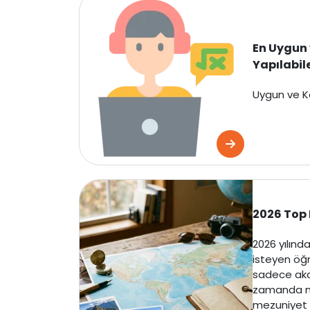
En Uygun 
Yapılabile
Uygun ve K
2026 Top
2026 yılınd
isteyen öğre
sadece aka
zamanda ma
mezuniyet s