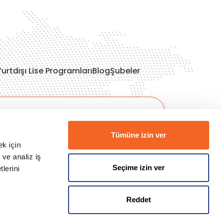
Yurtdışı Lise Programları
Blog
Şubeler
İrlanda Üniversiteleri
İtalya Üniversiteleri
Tümüne izin ver
Çekya Üniversiteleri
ek için
Finlandiya Üniversiteleri
 ve analiz iş
Avustralya Üniversiteleri
Seçime izin ver
tlerini
Reddet