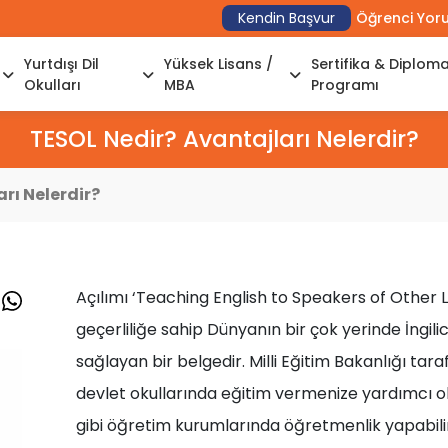
Kendin Başvur
Öğrenci Yor
Yurtdışı Dil
Yüksek Lisans /
Sertifika & Diplom
Okulları
MBA
Programı
TESOL Nedir? Avantajları Nelerdir?
rı Nelerdir?
Açılımı ‘
Teaching English to Speakers of Other
geçerliliğe sahip Dünyanın bir çok yerinde İngil
sağlayan bir belgedir. Milli Eğitim Bakanlığı tar
devlet okullarında eğitim vermenize yardımcı olm
gibi öğretim kurumlarında öğretmenlik yapabilir