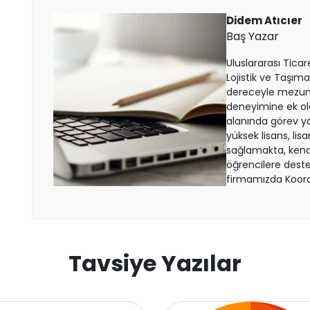
Didem Atıcıer
Çin
Baş Yazar
Uluslararası Ticar
Macaristan
Lojistik ve Taşım
dereceyle mezun o
İspanya
deneyimine ek ola
alanında görev yap
yüksek lisans, lisa
Avusturya
sağlamakta, kendi
öğrencilere deste
Finlandiya
firmamızda Koord
Çekya
İtalya
Tavsiye Yazılar
İrlanda