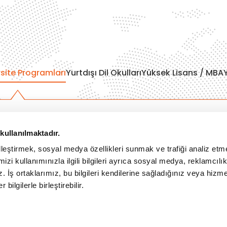
Çekya
İtalya
İspanya
site Programları
Yurtdışı Dil Okulları
Yüksek Lisans / MBA
Almanya
Finlandiya
vusturya Üniversiteleri
Amerika Üniversiteleri
kullanılmaktadır.
spanya Üniversiteleri
İngiltere Üniversiteleri
Çin
sveç Üniversiteleri
Kanada Üniversiteleri
elleştirmek, sosyal medya özellikleri sunmak ve trafiği analiz etm
stonya Üniversiteleri
Macaristan Üniversiteleri
izi kullanımınızla ilgili bilgileri ayrıca sosyal medya, reklamcılık
ollanda Üniversiteleri
Polonya Üniversiteleri
İsveç
z. İş ortaklarımız, bu bilgileri kendilerine sağladığınız veya hizme
lmanya Üniversiteleri
Danimarka Üniversiteleri
 bilgilerle birleştirebilir.
Gürcistan
Litvanya