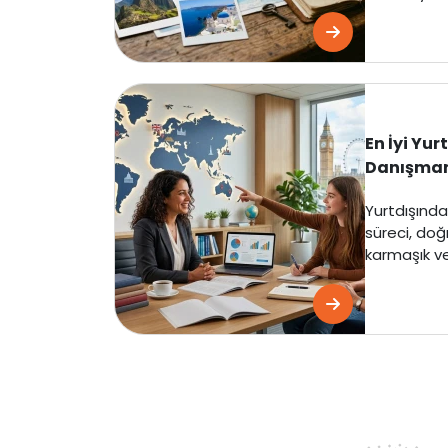
En İyi Yur
Danışmanl
Yurtdışında
süreci, do
karmaşık ve