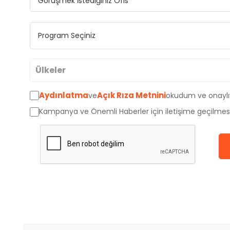
Ülkeler
Aydınlatma
Açık Rıza Metnini
ve
okudum ve onayl
Avustralya
Kampanya ve Önemli Haberler için iletişime geçilmes
Kanada
İngiltere
Amerika
Almanya
Hollanda