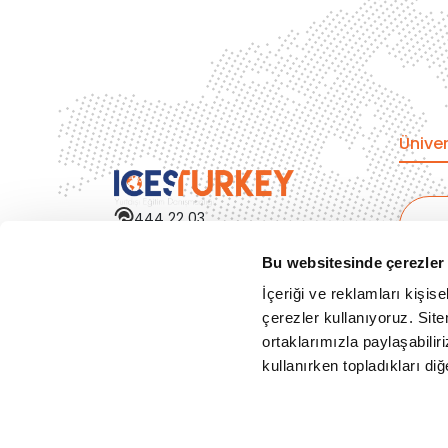
Üniver
444 22 03
info@icesturkey.com
A
Bize Ulaşın
Bu websitesinde çerezler 
İ
İ
İçeriği ve reklamları kişis
E
çerezler kullanıyoruz. Sitem
H
ortaklarımızla paylaşabiliri
A
kullanırken topladıkları diğer