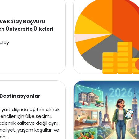
İsviçre
Polonya
ve Kolay Başvuru
n Üniversite Ülkeleri
Fransa
olay
Litvanya
Letonya
Gürcistan
 Destinasyonlar
Estonya
a yurt dışında eğitim almak
İsveç
nciler için ülke seçimi,
demik kaliteye değil aynı
Danimarka
liyet, yaşam koşulları ve
o...