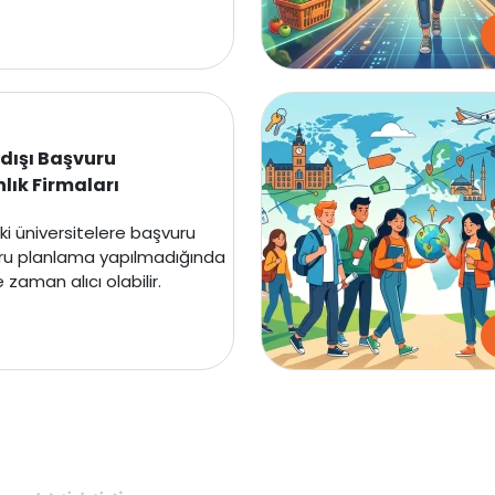
Avustralya
Kanada
Amerika
tdışı Başvuru
ık Firmaları
Hollanda
ki üniversitelere başvuru
İngiltere
ğru planlama yapılmadığında
 zaman alıcı olabilir.
İrlanda
İsviçre
Polonya
Macaristan