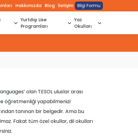
umları
Hakkımızda
Blog
İletişim
Bilgi Formu
a
Yurtdışı Lise
Yaz
Programları
Okulları
 Languages’
olan TESOL uluslar arası
ice öğretmenliği yapabilmenizi
afından tanınan bir belgedir. Ama bu
az. Fakat tüm özel okullar, dil okulları
siniz.