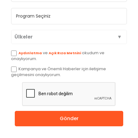
Ülkeler
Avustralya
ve
okudum ve
Aydınlatma
Açık Rıza Metnini
onaylıyorum.
Kanada
Kampanya ve Önemli Haberler için iletişime
geçilmesini onaylıyorum.
İngiltere
Amerika
Almanya
Gönder
Hollanda