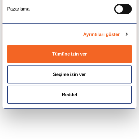
Toronto Metropolitan Üniversitesi'nin kendine ait 4
Pazarlama
yurdu vardır. Üniversite, tek kişilik odalardan 4 kişilik
odalara kadar birçok seçenek sunar. Yurtdışı Eğitim
danışmanınızla başvurunuz sırasında yurt
seçenekleri ve diğer konaklama imkanları hakkında
Ayrıntıları göster
bilgi alabilirsiniz.
Yurtta kalmak istemeyen öğrenciler için çevrede
çok sayıda apartman dairesi veya öğrenci evi
Tümüne izin ver
seçeneği bulunmaktadır. Yurt fiyatları yaklaşık
8.900$ ile 17.300$ arasında değişmektedir. Kampüs
dışı konaklama için yıllık masraflar 11.400 $ ile 19.200
Seçime izin ver
$ arasındadır.
Reddet