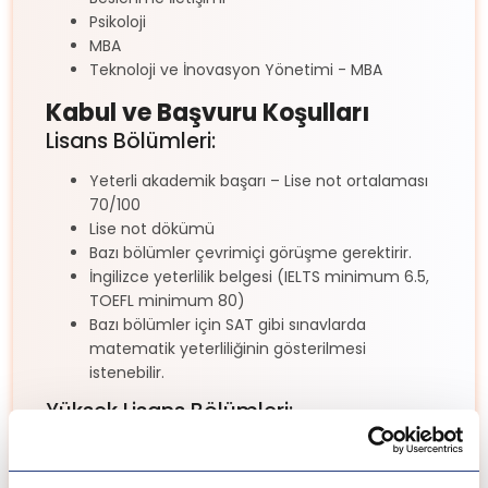
Psikoloji
MBA
Teknoloji ve İnovasyon Yönetimi - MBA
Kabul ve Başvuru Koşulları
Lisans Bölümleri:
Yeterli akademik başarı – Lise not ortalaması
70/100
Lise not dökümü
Bazı bölümler çevrimiçi görüşme gerektirir.
İngilizce yeterlilik belgesi (IELTS minimum 6.5,
TOEFL minimum 80)
Bazı bölümler için SAT gibi sınavlarda
matematik yeterliliğinin gösterilmesi
istenebilir.
Yüksek Lisans Bölümleri:
Yeterli akademik başarı – Üniversite not
ortalaması 3.0/4.0