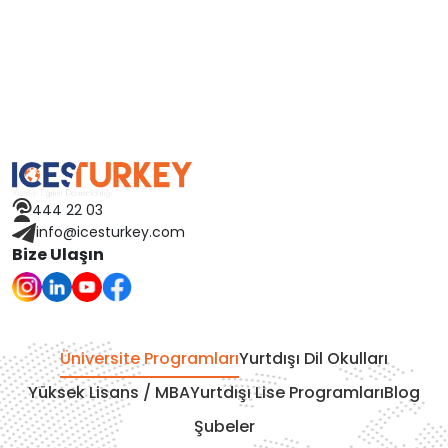
Çin
Macaristan
İspanya
Avusturya
444 22 03
Finlandiya
info@icesturkey.com
Bize Ulaşın
Çekya
İtalya
Üniversite Programları
Yurtdışı Dil Okulları
İrlanda
Yüksek Lisans / MBA
Yurtdışı Lise Programları
Blog
Şubeler
İsviçre