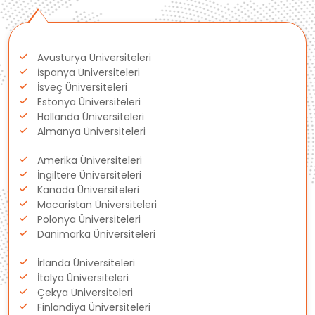
Polonya
Avusturya Üniversiteleri
Fransa
İspanya Üniversiteleri
İsveç Üniversiteleri
Litvanya
Estonya Üniversiteleri
Hollanda Üniversiteleri
Almanya Üniversiteleri
Letonya
Amerika Üniversiteleri
Gürcistan
İngiltere Üniversiteleri
Kanada Üniversiteleri
Macaristan Üniversiteleri
Estonya
Polonya Üniversiteleri
Danimarka Üniversiteleri
İsveç
İrlanda Üniversiteleri
Danimarka
İtalya Üniversiteleri
Çekya Üniversiteleri
Finlandiya Üniversiteleri
Avustralya