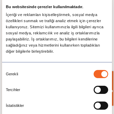
Üniversite transkripti
Bu websitesinde çerezler kullanılmaktadır.
Bazı bölümler çevrimiçi görüşme gerektirir.
İngilizce yeterlilik belgesi (IELTS minimum 6.5,
İçeriği ve reklamları kişiselleştirmek, sosyal medya
TOEFL minimum 80)
özellikleri sunmak ve trafiği analiz etmek için çerezler
Bazı bölümler için SAT gibi sınavlarda
kullanıyoruz. Sitemizi kullanımınızla ilgili bilgileri ayrıca
matematik yeterliliğinin gösterilmesi
sosyal medya, reklamcılık ve analiz iş ortaklarımızla
istenebilir.
paylaşabiliriz. İş ortaklarımız, bu bilgileri kendilerine
Niyet mektubu
sağladığınız veya hizmetlerini kullanırken topladıkları
Özgeçmiş / Kariyer Geçmişi
diğer bilgilerle birleştirebilir.
Program Ücretleri:
YÜKSEK LİSANS
LİSANS BÖLÜMLERİ
Onay
BÖLÜMLERİ
Gerekli
Seçimi
Bilgi İste
28,000 – 40,000
Tercihler
23,000 – 30,000 CAD
CAD
İstatistikler
Konaklama