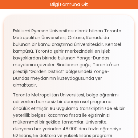
Bilgi Formuna Git
Eski ismi Ryerson Üniversitesi olarak bilinen Toronto
Metropolitan Üniversitesi, Ontario, Kanada'da
bulunan bir kamu araştırma üniversitesidir. Kentsel
kampüsü, Toronto şehir merkezindeki en işlek
kavşaklardan birinde bulunan Yonge-Dundas
meydanını çevreler. Binalarının çoğu, Toronto'nun
prestijli “Garden District” bölgesindeki Yonge-
Dundas meydanının kuzeydoğusunda yer
almaktadır.
Toronto Metropolitan Üniversitesi, bölge öğrenimi
adı verilen benzersiz bir deneyimsel programa
öncülük etmiştir. Bu uygulama transkriptinizde ek bir
yeterlilik belgesi kazanma fırsatı ile eğitiminizi
mükemmel bir şekilde tamamlar. Üniversite,
dünyanın her yerinden 48.000'den fazla öğrenciye
62 lisans, 55 doktora ve yüksek lisans programı