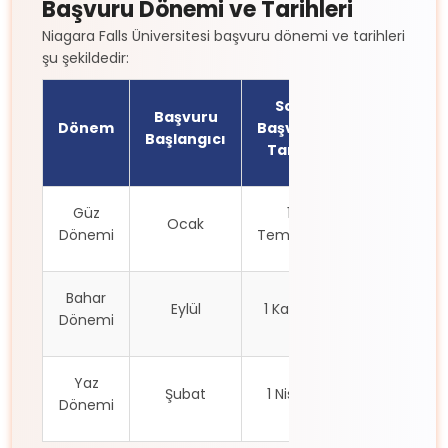
Başvuru Dönemi ve Tarihleri
Niagara Falls Üniversitesi başvuru dönemi ve tarihleri
şu şekildedir:
Son
Başvuru
Dönem
Başvuru
Başlangıcı
Tarihi
Güz
1
Ocak
Dönemi
Temmuz
Bahar
Eylül
1 Kasım
Dönemi
Yaz
Şubat
1 Nisan
Dönemi