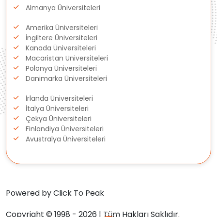
Almanya Üniversiteleri
Letonya
Amerika Üniversiteleri
Gürcistan
İngiltere Üniversiteleri
Kanada Üniversiteleri
Macaristan Üniversiteleri
Estonya
Polonya Üniversiteleri
Danimarka Üniversiteleri
İsveç
İrlanda Üniversiteleri
Danimarka
İtalya Üniversiteleri
Çekya Üniversiteleri
Finlandiya Üniversiteleri
Avustralya
Avustralya Üniversiteleri
Kanada
Amerika
Powered by Click To Peak
Hollanda
Copyright © 1998 - 2026 | Tüm Hakları Saklıdır.