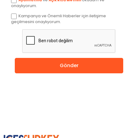
onaylıyorum.
Kanada
Kampanya ve Önemli Haberler için iletişime
geçilmesini onaylıyorum.
İngiltere
Amerika
Almanya
Gönder
Hollanda
Çin
Macaristan
İspanya