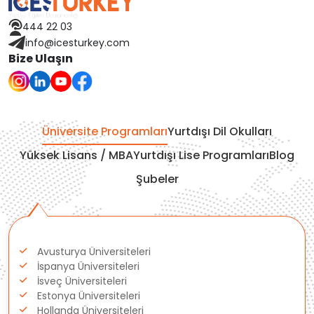
Avusturya
444 22 03
Finlandiya
info@icesturkey.com
Bize Ulaşın
Çekya
İtalya
Üniversite Programları
Yurtdışı Dil Okulları
İrlanda
Yüksek Lisans / MBA
Yurtdışı Lise Programları
Blog
Şubeler
İsviçre
Polonya
Avusturya Üniversiteleri
Fransa
İspanya Üniversiteleri
İsveç Üniversiteleri
Litvanya
Estonya Üniversiteleri
Hollanda Üniversiteleri