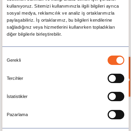
Ortalama Aylık Giderler:
kullanıyoruz. Sitemizi kullanımınızla ilgili bilgileri ayrıca
Gıda: 250–350 CAD
sosyal medya, reklamcılık ve analiz iş ortaklarımızla
paylaşabiliriz. İş ortaklarımız, bu bilgileri kendilerine
Konaklama: 700–1.100 CAD
sağladığınız veya hizmetlerini kullanırken topladıkları
Ulaşım: 50–70 CAD
diğer bilgilerle birleştirebilir.
Konaklama Seçenekleri:
Üniversiteye yakın özel öğrenci apartları
Onay
Gerekli
Seçimi
Aile yanı konaklama
Bilgi İste
Kiralık öğrenci daireleri ve ev paylaşımı
Tercihler
Niagara Falls Üniversitesi –
Mezuniyet Sonrası Fırsatlar
İstatistikler
Niagara Falls Üniversitesi, mezunlarına dijital
ekonomi ve sağlık yönetimi gibi büyüyen
sektörlerde iş bulma fırsatları sunar. Öğrenciler;
Pazarlama
kariyer ofisi desteği, işveren etkinlikleri ve co-op
(ücretli staj) programları aracılığıyla Kanada’da