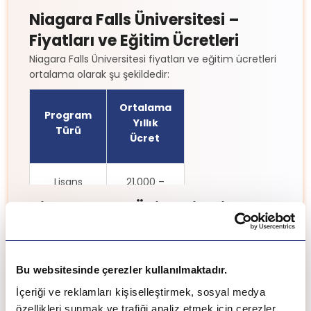
Niagara Falls Üniversitesi –
Fiyatları ve Eğitim Ücretleri
Niagara Falls Üniversitesi fiyatları ve eğitim ücretleri
ortalama olarak şu şekildedir:
Ortalama
Program
Yıllık
Türü
Ücret
Lisans
21.000 –
Programları
25.000 CAD
Niagara Falls Üniversitesi –
Konaklama ve Yaşam
Yüksek
20.000 –
Niagara Falls Üniversitesi kampüsü, öğrenciler için
Lisans
24.000
merkezi konumda modern konaklama seçenekleri
Bu websitesinde çerezler kullanılmaktadır.
Programları
CAD
sunar. Niagara şehri, turistik yapısı ve uygun yaşam
İçeriği ve reklamları kişiselleştirmek, sosyal medya
maliyetleriyle öğrenci dostudur.
özellikleri sunmak ve trafiği analiz etmek için çerezler