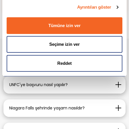
profesyonel kariyerlerine hızlı bir başlangıç
yapabilirler.
Ayrıntıları göster
Tümüne izin ver
Seçime izin ver
Sıkça Sorulan Sorular
Reddet
UNFC'ye başvuru nasıl yapılır?
ICES Turkey aracılığı ile, üniversitenin online
portalı kullanılarak başvuru yapabilirsiniz.
Niagara Falls şehrinde yaşam nasıldır?
Uygun fiyatlı, turistik ve güvenli bir şehir olup