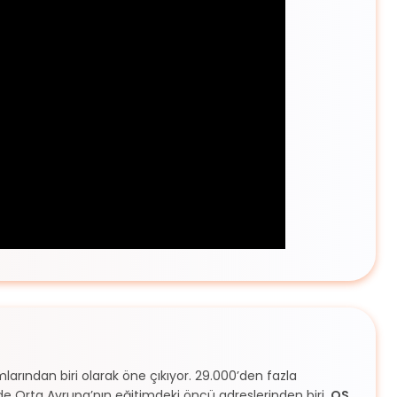
larından biri olarak öne çıkıyor. 29.000’den fazla
de Orta Avrupa’nın eğitimdeki öncü adreslerinden biri.
QS