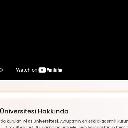
Üniversitesi Hakkında
ında kurulan
Pécs Üniversitesi
, Avrupa’nın en eski akademik kurum
i, 10 fakültesi ve 500’ü aşkın bölümüyle hem Macaristan’ın hem 