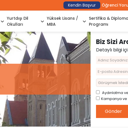
Kendin Başvur
Öğrenci Yor
Yurtdışı Dil
Yüksek Lisans /
Sertifika & Diplom
Okulları
MBA
Programı
Biz Sizi A
Detaylı bilgi iç
Aydınlatma
v
Kampanya ve Ön
Gönder