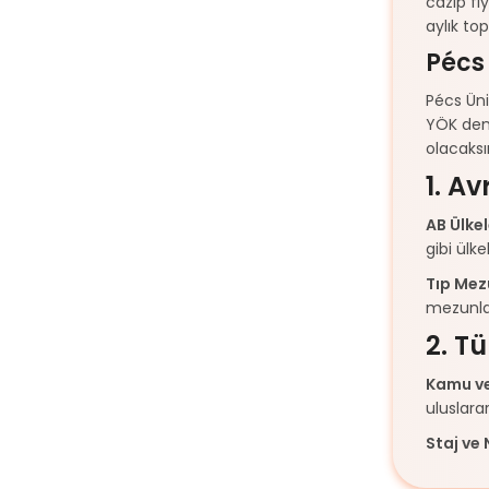
cazip fiy
aylık to
Pécs 
Pécs Üni
YÖK denk
olacaksı
1. A
AB Ülke
gibi ülk
Tıp Mezu
mezunlar
2. Tü
Kamu ve
uluslara
Staj ve 