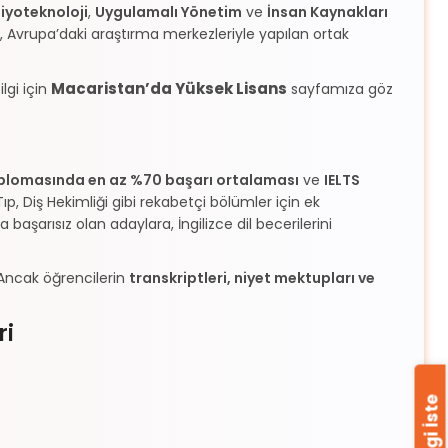
iyoteknoloji
,
Uygulamalı Yönetim
ve
İnsan Kaynakları
ı, Avrupa’daki araştırma merkezleriyle yapılan ortak
Macaristan’da Yüksek Lisans
lgi için
sayfamıza göz
iplomasında en az %70 başarı ortalaması
ve
IELTS
ıp, Diş Hekimliği gibi rekabetçi bölümler için ek
 başarısız olan adaylara, İngilizce dil becerilerini
. Ancak öğrencilerin
transkriptleri, niyet mektupları ve
ri
Bilgi İste