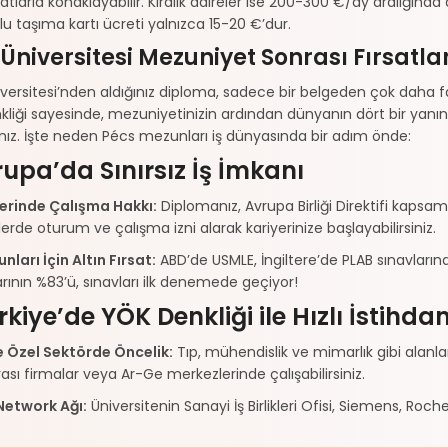
atlarla konaklayabilir. Kiralık daireler ise 200-300 €/ay aralığında 
plu taşıma kartı ücreti yalnızca 15-20 €’dur.
Üniversitesi Mezuniyet Sonrası Fırsatla
versitesi’nden aldığınız diploma, sadece bir belgeden çok daha fa
liği sayesinde, mezuniyetinizin ardından dünyanın dört bir yanın
nız. İşte neden Pécs mezunları iş dünyasında bir adım önde:
vrupa’da Sınırsız İş İmkanı
lerinde Çalışma Hakkı:
Diplomanız, Avrupa Birliği Direktifi kaps
elerde oturum ve çalışma izni alarak kariyerinize başlayabilirsiniz.
nları İçin Altın Fırsat:
ABD’de USMLE, İngiltere’de PLAB sınavların
ının %83’ü, sınavları ilk denemede geçiyor!
rkiye’de YÖK Denkliği ile Hızlı İstihd
 Özel Sektörde Öncelik:
Tıp, mühendislik ve mimarlık gibi alanlar
rası firmalar veya Ar-Ge merkezlerinde çalışabilirsiniz.
Network Ağı:
Üniversitenin Sanayi İş Birlikleri Ofisi, Siemens, Roch