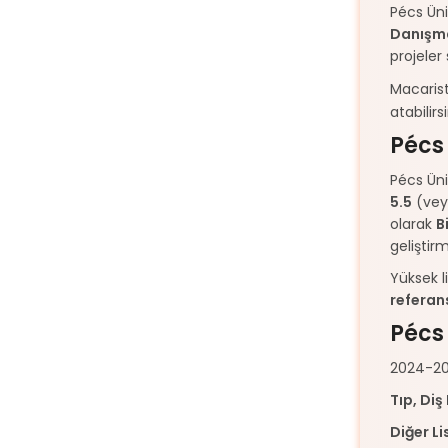
Pécs Üni
Danışma
projeler
Macarist
atabilirsi
Pécs 
Pécs Üni
5.5
(veya
olarak
B
geliştirm
Yüksek l
referan
Pécs 
2024-202
Tıp, Diş
Diğer L