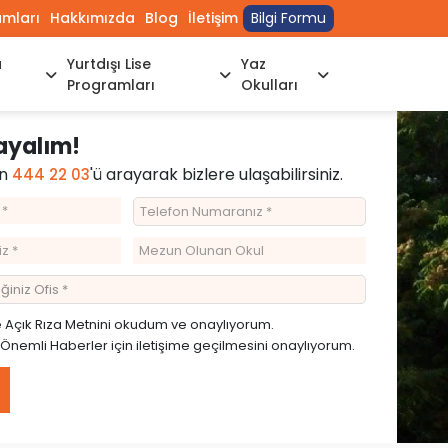
umları
Hakkımızda
Blog
İletişim
Bilgi Formu
a
Yurtdışı Lise
Yaz
Programları
Okulları
rayalım!
in
'ü arayarak bizlere ulaşabilirsiniz.
444 22 03
e
Açık Rıza Metnini
okudum ve onaylıyorum.
emli Haberler için iletişime geçilmesini onaylıyorum.