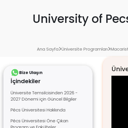
University of Pec
Ana Sayfa
Üniversite Programları
Macarist
Ünive
Bize Ulaşın
İçindekiler
Üniversite Temsilcisinden 2026 -
2027 Dönemi için Güncel Bilgiler
Pécs Üniversitesi Hakkında
Pécs Üniversitesi Öne Çıkan
Program ve Fakülteler