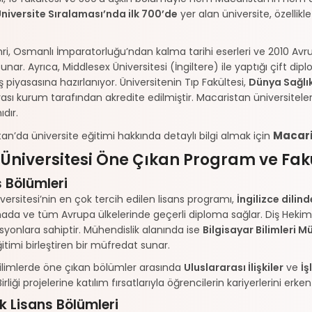
niversite Sıralaması’nda ilk 700’de
yer alan üniversite, özellikl
ri, Osmanlı İmparatorluğu’ndan kalma tarihi eserleri ve 2010 Avru
nar. Ayrıca, Middlesex Üniversitesi (İngiltere) ile yaptığı çift diplo
iş piyasasına hazırlanıyor. Üniversitenin Tıp Fakültesi,
Dünya Sağlı
rası kurum tarafından akredite edilmiştir. Macaristan üniversitele
dır.
Macari
an’da üniversite eğitimi hakkında detaylı bilgi almak için
 Üniversitesi Öne Çıkan Program ve Fak
s Bölümleri
versitesi’nin en çok tercih edilen lisans programı,
İngilizce dilind
ada ve tüm Avrupa ülkelerinde geçerli diploma sağlar. Diş Hekimliğ
syonlara sahiptir. Mühendislik alanında ise
Bilgisayar Bilimleri M
ğitimi birleştiren bir müfredat sunar.
ilimlerde öne çıkan bölümler arasında
Uluslararası İlişkiler
ve
İş
irliği projelerine katılım fırsatlarıyla öğrencilerin kariyerlerini e
k Lisans Bölümleri