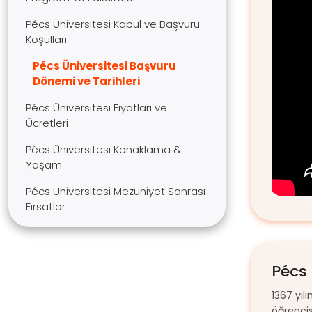
Pécs Üniversitesi Kabul ve Başvuru
Koşulları
Pécs Üniversitesi Başvuru
Dönemi ve Tarihleri
Pécs Üniversitesi Fiyatları ve
Ücretleri
Pécs Üniversitesi Konaklama &
Yaşam
Pécs Üniversitesi Mezuniyet Sonrası
Fırsatlar
Pécs 
1367 yıl
öğrencis