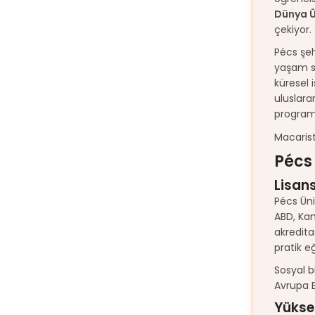
Dünya Ü
çekiyor.
Pécs şeh
yaşam su
küresel 
uluslara
programı
Macarist
Pécs
Lisan
Pécs Üni
ABD, Kan
akredita
pratik e
Sosyal b
Avrupa B
Yükse