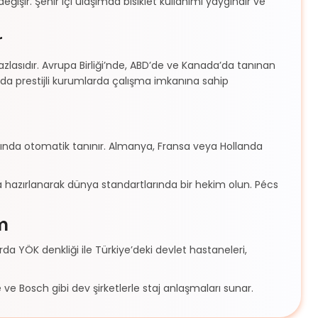
değişir. Şehir içi ulaşımda bisiklet kullanımı yaygındır ve
r
zlasıdır. Avrupa Birliği’nde, ABD’de ve Kanada’da tanınan
da prestijli kurumlarda çalışma imkanına sahip
amında otomatik tanınır. Almanya, Fransa veya Hollanda
a hazırlanarak dünya standartlarında bir hekim olun. Pécs
am
da YÖK denkliği ile Türkiye’deki devlet hastaneleri,
e ve Bosch gibi dev şirketlerle staj anlaşmaları sunar.