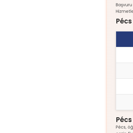
Başvuru
Hizmetler
Pécs 
Pécs
Pécs, öğ