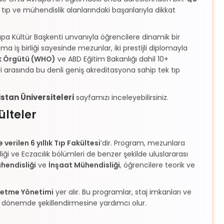
e tıp ve mühendislik alanlarındaki başarılarıyla dikkat
pa Kültür Başkenti unvanıyla öğrencilere dinamik bir
ma iş birliği sayesinde mezunlar, iki prestijli diplomayla
k Örgütü (WHO)
ve ABD Eğitim Bakanlığı dahil 10+
ri arasında bu denli geniş akreditasyona sahip tek tıp
stan Üniversiteleri
sayfamızı inceleyebilirsiniz.
ülteler
e verilen 6 yıllık Tıp Fakültesi
’dir. Program, mezunlara
i ve Eczacılık bölümleri de benzer şekilde uluslararası
ühendisliği
ve
İnşaat Mühendisliği
, öğrencilere teorik ve
letme Yönetimi
yer alır. Bu programlar, staj imkanları ve
rken dönemde şekillendirmesine yardımcı olur.