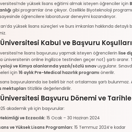
versitesi’nde yüksek lisans eğitimi almak isteyen öğrenciler için
B
nlığı
gibi programlar öne çıkıyor. Özellikle Biyoteknoloji program
 sayesinde öğrencilere laboratuvar deneyimi kazandırıyor.
an’da yüksek lisans süreçleri ve burs imkanları hakkında detaylı bi
niz.
Üniversitesi Kabul ve Başvuru Koşulları
versitesi’ne lisans başvurusu yapmak isteyen öğrencilerin
lise d
 üniversitenin online İngilizce testinden geçer not) şartı aranır. T
iyoloji ve Kimya alanlarında yazılı/sözlü sınav
uygulanır. Sınavda
eleri için
16 aylık Pre-Medical hazırlık programı
önerilir.
isans başvurularında ise belirli bir not ortalaması şartı bulunmaz
s mektupları
titizlikle değerlendirilir.
Üniversitesi Başvuru Dönemi ve Tarihle
5 akademik yılı için başvurular:
 Hekimliği ve Eczacılık:
15 Ocak – 30 Haziran 2024
isans ve Yüksek Lisans Programları:
15 Temmuz 2024’e kadar