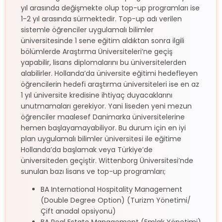
yıl arasında değişmekte olup top-up programları ise
1-2 yıl arasında sürmektedir. Top-up adı verilen
sistemle öğrenciler uygulamalı bilimler
üniversitesinde 1 sene eğitim aldıktan sonra ilgili
bölümlerde Araştırma Üniversiteleri’ne geçiş
yapabilir, lisans diplomalarını bu üniversitelerden
alabilirler. Hollanda’da üniversite eğitimi hedefleyen
öğrencilerin hedefi araştırma üniversiteleri ise en az
1 yıl üniversite kredisine ihtiyaç duyacaklarını
unutmamaları gerekiyor. Yani liseden yeni mezun
öğrenciler maalesef Danimarka üniversitelerine
hemen başlayamayabiliyor. Bu durum için en iyi
plan uygulamalı bilimler üniversitesi ile eğitime
Hollanda’da başlamak veya Türkiye’de
üniversiteden geçiştir. Wittenborg Üniversitesi’nde
sunulan bazı lisans ve top-up programları;
BA International Hospitality Management
(Double Degree Option) (Turizm Yönetimi/
Çift anadal opsiyonu)
BA Real Estate Management (Emlak Yönetimi)