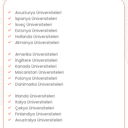
Polonya
Avusturya Üniversiteleri
Fransa
İspanya Üniversiteleri
İsveç Üniversiteleri
Litvanya
Estonya Üniversiteleri
Hollanda Üniversiteleri
Almanya Üniversiteleri
Letonya
Amerika Üniversiteleri
Gürcistan
İngiltere Üniversiteleri
Kanada Üniversiteleri
Macaristan Üniversiteleri
Estonya
Polonya Üniversiteleri
Danimarka Üniversiteleri
İsveç
İrlanda Üniversiteleri
Danimarka
İtalya Üniversiteleri
Çekya Üniversiteleri
Finlandiya Üniversiteleri
Avustralya
Avustralya Üniversiteleri