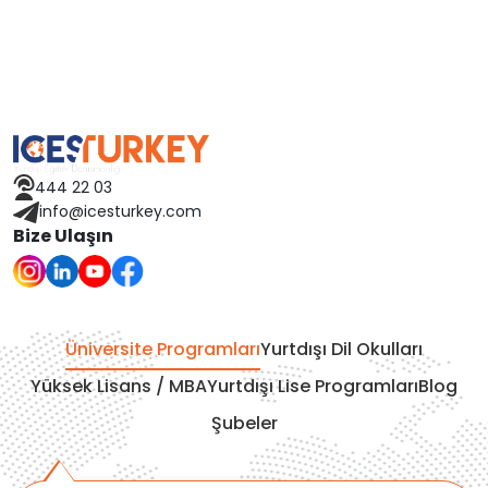
Macaristan
İspanya
Avusturya
444 22 03
Finlandiya
info@icesturkey.com
Bize Ulaşın
Çekya
İtalya
Üniversite Programları
Yurtdışı Dil Okulları
İrlanda
Yüksek Lisans / MBA
Yurtdışı Lise Programları
Blog
Şubeler
İsviçre