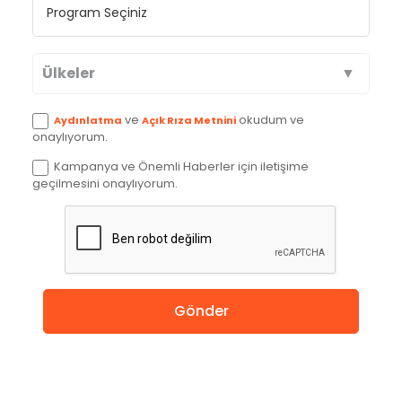
Ülkeler
Avustralya
ve
okudum ve
Aydınlatma
Açık Rıza Metnini
onaylıyorum.
Kanada
Kampanya ve Önemli Haberler için iletişime
geçilmesini onaylıyorum.
İngiltere
Amerika
Almanya
Gönder
Hollanda
Çin