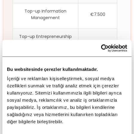
Top-up Information
€7.500
Management
Top-up Entrepreneurship
and Business (Double
€.9800
Degree)
Bu websitesinde çerezler kullanılmaktadır.
İçeriği ve reklamları kişiselleştirmek, sosyal medya
Yüksek Lisans
özellikleri sunmak ve trafiği analiz etmek için çerezler
Ücretleri
Programları
kullanıyoruz. Sitemizi kullanımınızla ilgili bilgileri ayrıca
sosyal medya, reklamcılık ve analiz iş ortaklarımızla
paylaşabiliriz. İş ortaklarımız, bu bilgileri kendilerine
MBA in Sport Business
€14.300
sağladığınız veya hizmetlerini kullanırken topladıkları
Management
diğer bilgilerle birleştirebilir.