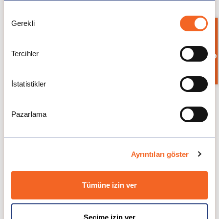
MBA in General
€14.300
Management
Onay
Gerekli
Seçimi
Bilgi İste
International MBA
€18.300
(Amsterdam & Vienna)
Tercihler
İstatistikler
MBA in Health & Social
€14.300
Care
Pazarlama
MBA in Education
€14.300
Management
Ayrıntıları göster
MBA in Finance
€18.300
Tümüne izin ver
MBA in Entrepreneurship &
€18.300
Innovation
Seçime izin ver