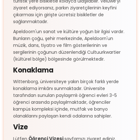
turistik yere bisikletle kolayca ulaşılabilir. Veluwe’yi
ziyaret ediyorsanız, parkın ziyaretçilerinin keyfini
çıkarması için girişte ücretsiz bisikletler de
sağlanmaktadır.
Apeldoorn'un sanat ve kültüre yoğun bir ilgisi vardır.
Bunların çoğu, şehir merkezinde, Apeldoorn'un
müzik, dans, tiyatro ve film gösterilerinin ve
sergilerinin çoğunun düzenlendiği Cultuurkwartier
(kültürel bölge) bölgesinde görülmektedir.
Konaklama
Wittenborg, üniversiteye yakın birçok farklı yerde
konaklama imkânı sunmaktadır. Üniversite
tarafından sunulan paylaşımlı öğrenci evleri 3-5
öğrenci arasında paylaşılmaktadır, öğrenciler
kampüs kompleksi içinde, mutfak ve banyo
olanaklarını paylaşan kendi odalarına sahipler.
Vize
Öğrenci Vizesi
Lütfen
sayfamızı ziyaret ediniz.