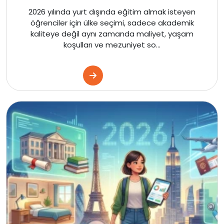
Kanada
2026 yılında yurt dışında eğitim almak isteyen
öğrenciler için ülke seçimi, sadece akademik
Dubai
kaliteye değil aynı zamanda maliyet, yaşam
koşulları ve mezuniyet so...
Kanada
Amerika
İngiltere
Kanada
Amerika
İngiltere
Kanada