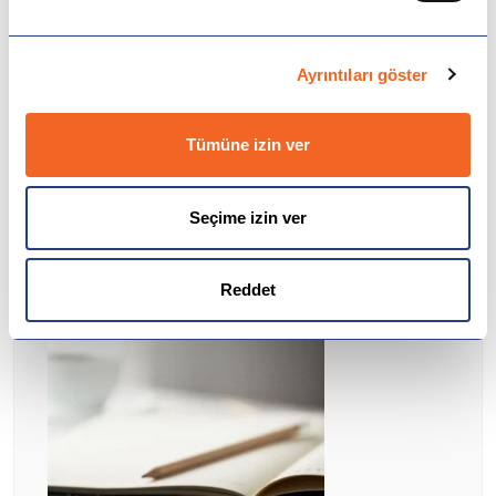
İngiltere
Ayrıntıları göster
Amerika
Tümüne izin ver
Gönder
Almanya
Seçime izin ver
Hollanda
Çin
Reddet
Macaristan
İspanya
Avusturya