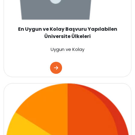
İrlanda
İsviçre
En Uygun ve Kolay Başvuru Yapılabilen
Üniversite Ülkeleri
Polonya
Uygun ve Kolay
Macaristan
Çekya
İtalya
İspanya
Almanya
Finlandiya