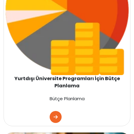
Çin
İsveç
Gürcistan
Litvanya
Letonya
Yurtdışı Üniversite Programları İçin Bütçe
Planlama
Fransa
Bütçe Planlama
Estonya
Danimarka