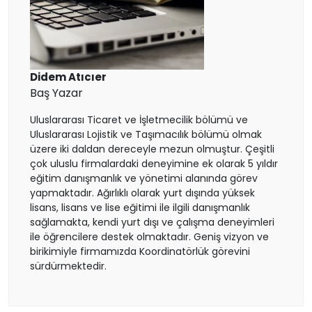
Finlandiya
Çekya
İtalya
Didem Atıcıer
Baş Yazar
İrlanda
Uluslararası Ticaret ve İşletmecilik bölümü ve
Uluslararası Lojistik ve Taşımacılık bölümü olmak
İsviçre
üzere iki daldan dereceyle mezun olmuştur. Çeşitli
çok uluslu firmalardaki deneyimine ek olarak 5 yıldır
eğitim danışmanlık ve yönetimi alanında görev
Polonya
yapmaktadır. Ağırlıklı olarak yurt dışında yüksek
lisans, lisans ve lise eğitimi ile ilgili danışmanlık
Fransa
sağlamakta, kendi yurt dışı ve çalışma deneyimleri
ile öğrencilere destek olmaktadır. Geniş vizyon ve
birikimiyle firmamızda Koordinatörlük görevini
Litvanya
sürdürmektedir.
Letonya