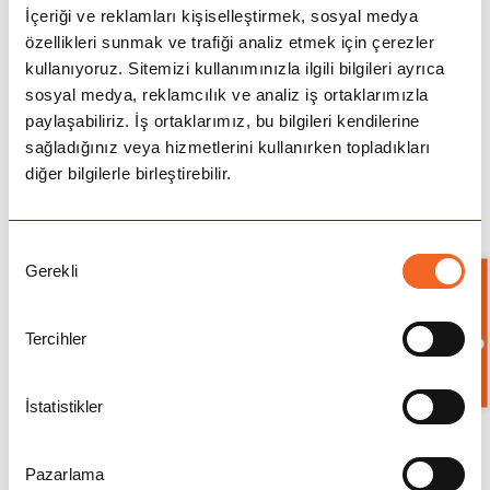
İçeriği ve reklamları kişiselleştirmek, sosyal medya
özellikleri sunmak ve trafiği analiz etmek için çerezler
kullanıyoruz. Sitemizi kullanımınızla ilgili bilgileri ayrıca
sosyal medya, reklamcılık ve analiz iş ortaklarımızla
paylaşabiliriz. İş ortaklarımız, bu bilgileri kendilerine
sağladığınız veya hizmetlerini kullanırken topladıkları
diğer bilgilerle birleştirebilir.
Onay
Gerekli
Seçimi
Bilgi İste
Tercihler
Ülkeler
İstatistikler
Avustralya
ve
okudum ve onaylıyorum.
Aydınlatma
Açık Rıza Metnini
Kampanya ve Önemli Haberler için iletişime geçilmesini
Pazarlama
Kanada
onaylıyorum.