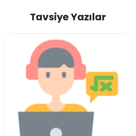
Gürcistan
Tavsiye Yazılar
Estonya
İsveç
Danimarka
Avustralya
Kanada
Amerika
Hollanda
İngiltere