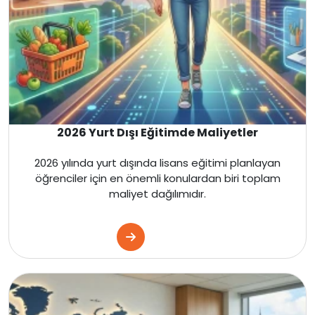
Malta
İngiltere
Amerika
Kanada
2026 Yurt Dışı Eğitimde Maliyetler
Fransa
2026 yılında yurt dışında lisans eğitimi planlayan
öğrenciler için en önemli konulardan biri toplam
maliyet dağılımıdır.
İtalya
Almanya