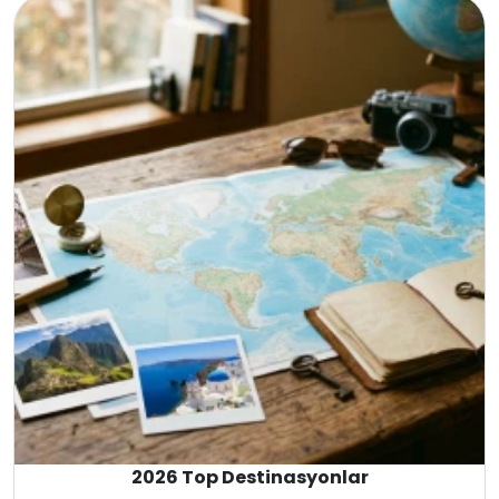
İtalya
Fransa
İspanya
Malta
İrlanda
Avustralya
Almanya
Amerika
İngiltere
2026 Top Destinasyonlar