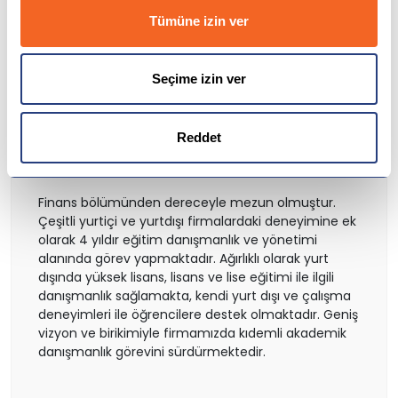
Tümüne izin ver
Avusturya
Finlandiya
Seçime izin ver
Çekya
Reddet
İtalya
Mehmet Emin Ünlü
Finans bölümünden dereceyle mezun olmuştur.
İrlanda
Çeşitli yurtiçi ve yurtdışı firmalardaki deneyimine ek
olarak 4 yıldır eğitim danışmanlık ve yönetimi
alanında görev yapmaktadır. Ağırlıklı olarak yurt
İsviçre
dışında yüksek lisans, lisans ve lise eğitimi ile ilgili
danışmanlık sağlamakta, kendi yurt dışı ve çalışma
Polonya
deneyimleri ile öğrencilere destek olmaktadır. Geniş
vizyon ve birikimiyle firmamızda kıdemli akademik
Fransa
danışmanlık görevini sürdürmektedir.
Litvanya