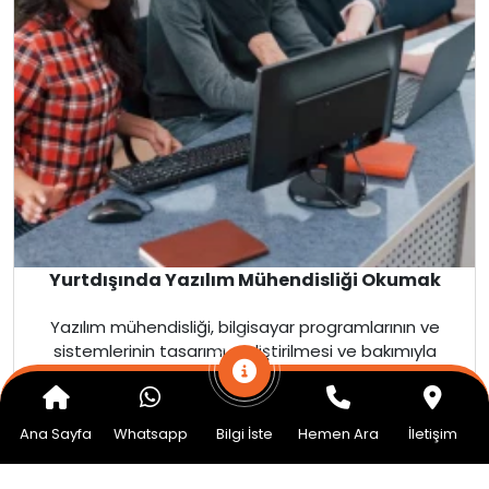
Yurtdışında Yazılım Mühendisliği Okumak
Yazılım mühendisliği, bilgisayar programlarının ve
sistemlerinin tasarımı, geliştirilmesi ve bakımıyla
ilgilenen bir mühendislik bölümüdür. Günümüzde en
revaç g...
Ana Sayfa
Whatsapp
Bilgi İste
Hemen Ara
İletişim