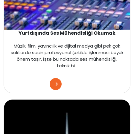
Hollanda
İngiltere
İrlanda
Yurtdışında Ses Mühendisliği Okumak
Müzik, film, yayıncılık ve dijital medya gibi pek çok
İsviçre
sektörde sesin profesyonel şekilde işlenmesi büyük
önem taşır. İşte bu noktada ses mühendisliği,
Polonya
teknik bi...
Macaristan
Çekya
İtalya
İspanya