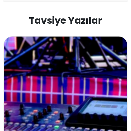
Letonya
Tavsiye Yazılar
Gürcistan
Estonya
İsveç
Danimarka
Avustralya
Kanada
Amerika