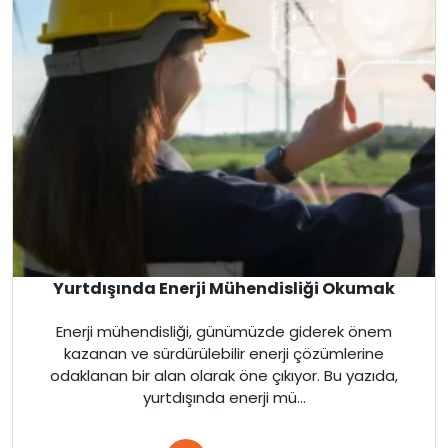
İngiltere
Kanada
Malta
İngiltere
Amerika
Kanada
Yurtdışında Enerji Mühendisliği Okumak
Fransa
Enerji mühendisliği, günümüzde giderek önem
kazanan ve sürdürülebilir enerji çözümlerine
İtalya
odaklanan bir alan olarak öne çıkıyor. Bu yazıda,
yurtdışında enerji mü...
Almanya