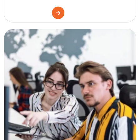
Danimarka
İtalya
Fransa
İspanya
Malta
İrlanda
Avustralya
Almanya
Amerika