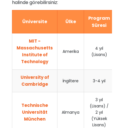
halinde görebilirsiniz:
Program
Üniversite
Ülke
Süresi
MIT -
Massachusetts
4 yıl
Amerika
İng
Institute of
(Lisans)
Technology
University of
İngiltere
3-4 yıl
İng
Cambridge
3 yıl
Technische
(Lisans) /
Alm
Universität
Almanya
2 yıl
İng
(Yüksek
München
Lisans)