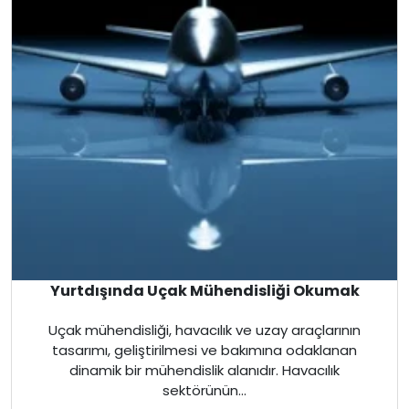
Almanya
Finlandiya
Çin
İsveç
Gürcistan
Litvanya
Yurtdışında Uçak Mühendisliği Okumak
Letonya
Uçak mühendisliği, havacılık ve uzay araçlarının
Fransa
tasarımı, geliştirilmesi ve bakımına odaklanan
dinamik bir mühendislik alanıdır. Havacılık
Estonya
sektörünün...