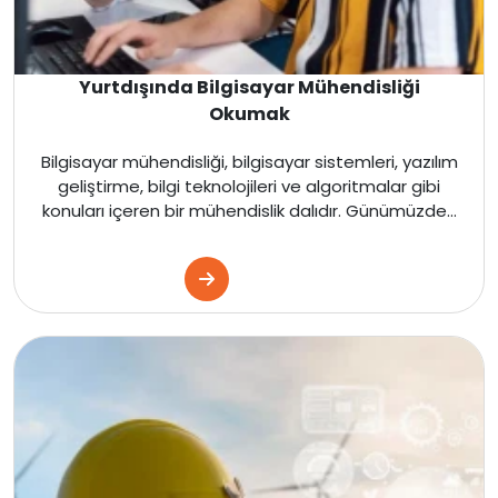
İngiltere
Yurtdışında Bilgisayar Mühendisliği
Kanada
Okumak
Dubai
Bilgisayar mühendisliği, bilgisayar sistemleri, yazılım
geliştirme, bilgi teknolojileri ve algoritmalar gibi
konuları içeren bir mühendislik dalıdır. Günümüzde...
Kanada
Amerika
İngiltere
Kanada
Amerika