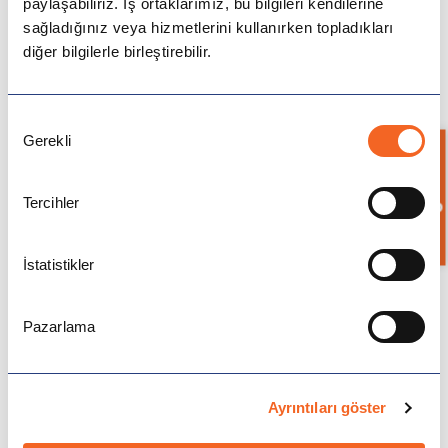
paylaşabiliriz. İş ortaklarımız, bu bilgileri kendilerine
Avustralya
ve
okudum ve onaylıyorum.
sağladığınız veya hizmetlerini kullanırken topladıkları
Aydınlatma
Açık Rıza Metnini
diğer bilgilerle birleştirebilir.
Kampanya ve Önemli Haberler için iletişime geçilmesini
Kanada
onaylıyorum.
Onay
İngiltere
Gerekli
Seçimi
Bilgi İste
Amerika
Tercihler
Gönder
Almanya
İstatistikler
Hollanda
Pazarlama
Çin
Macaristan
Ayrıntıları göster
İspanya