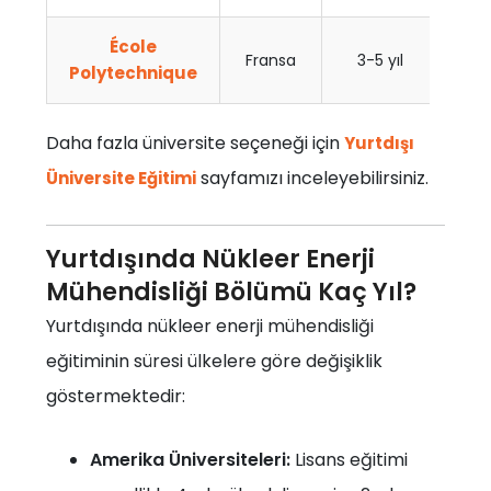
École
Fran
Fransa
3-5 yıl
Polytechnique
İng
Daha fazla üniversite seçeneği için
Yurtdışı
sayfamızı inceleyebilirsiniz.
Üniversite Eğitimi
Yurtdışında Nükleer Enerji
Mühendisliği Bölümü Kaç Yıl?
Yurtdışında nükleer enerji mühendisliği
eğitiminin süresi ülkelere göre değişiklik
göstermektedir:
Amerika Üniversiteleri:
Lisans eğitimi