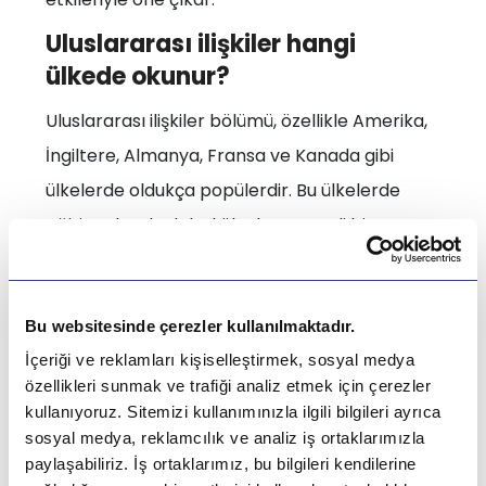
Uluslararası ilişkiler hangi
ülkede okunur?
Uluslararası ilişkiler bölümü, özellikle Amerika,
İngiltere, Almanya, Fransa ve Kanada gibi
ülkelerde oldukça popülerdir. Bu ülkelerde
eğitim alarak global ölçekte geçerli bir
diplomaya sahip olabilir, farklı kültürleri
tanıma imkânı bulabilirsiniz. Özellikle
Yurtdışı
Bu websitesinde çerezler kullanılmaktadır.
kapsamında birçok farklı
Üniversite Eğitimi
İçeriği ve reklamları kişiselleştirmek, sosyal medya
ülkede uluslararası ilişkiler okumak
özellikleri sunmak ve trafiği analiz etmek için çerezler
mümkündür.
kullanıyoruz. Sitemizi kullanımınızla ilgili bilgileri ayrıca
Amerika'da Uluslararası ilişkiler
sosyal medya, reklamcılık ve analiz iş ortaklarımızla
paylaşabiliriz. İş ortaklarımız, bu bilgileri kendilerine
okumak zor mu?