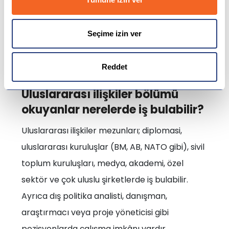
olsa da
İngilizce eğitim
Almanya Üniversiteleri
seçeneği de sunmaktadır. Eğitim süreci
Seçime izin ver
disiplinli olmakla birlikte, mezuniyet sonrası
Avrupa'da geniş iş olanaklarına erişim imkânı
Reddet
verir.
Uluslararası ilişkiler bölümü
okuyanlar nerelerde iş bulabilir?
Uluslararası ilişkiler mezunları; diplomasi,
uluslararası kuruluşlar (BM, AB, NATO gibi), sivil
toplum kuruluşları, medya, akademi, özel
sektör ve çok uluslu şirketlerde iş bulabilir.
Ayrıca dış politika analisti, danışman,
araştırmacı veya proje yöneticisi gibi
pozisyonlarda çalışma imkânı vardır.