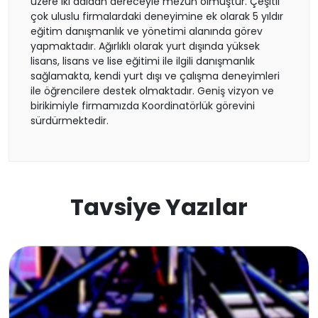
İsviçre
üzere iki daldan dereceyle mezun olmuştur. Çeşitli
çok uluslu firmalardaki deneyimine ek olarak 5 yıldır
eğitim danışmanlık ve yönetimi alanında görev
Polonya
yapmaktadır. Ağırlıklı olarak yurt dışında yüksek
lisans, lisans ve lise eğitimi ile ilgili danışmanlık
Fransa
sağlamakta, kendi yurt dışı ve çalışma deneyimleri
ile öğrencilere destek olmaktadır. Geniş vizyon ve
birikimiyle firmamızda Koordinatörlük görevini
Litvanya
sürdürmektedir.
Letonya
Gürcistan
Tavsiye Yazılar
Estonya
İsveç
Danimarka