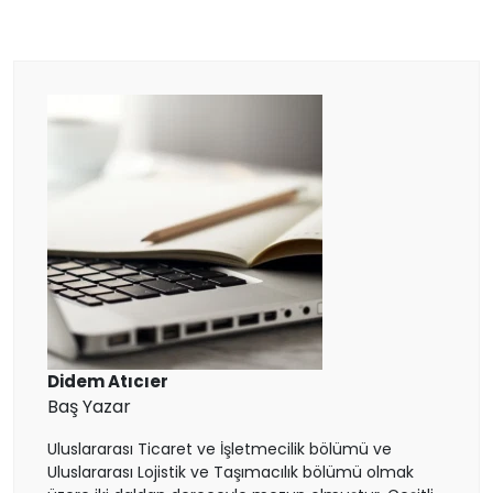
Çin
Macaristan
İspanya
Avusturya
Finlandiya
Çekya
İtalya
Didem Atıcıer
Baş Yazar
İrlanda
Uluslararası Ticaret ve İşletmecilik bölümü ve
Uluslararası Lojistik ve Taşımacılık bölümü olmak