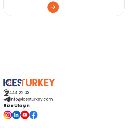
İngiltere
Kanada
Amerika
İngiltere
Kanada
Malta
İngiltere
444 22 03
info@icesturkey.com
Amerika
Bize Ulaşın
Kanada