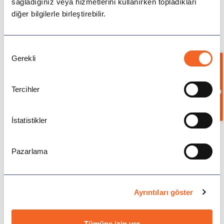
sağladığınız veya hizmetlerini kullanırken topladıkları
diğer bilgilerle birleştirebilir.
Amerika'da uluslararası ilişkiler eğitimi yoğun
bir müfredat ve güçlü akademik disiplin
gerektirir. Ancak
Amerika Üniversiteleri
Onay
Gerekli
Seçimi
sundukları geniş imkanlar, staj fırsatları ve
Bilgi İste
uluslararası bağlantıları sayesinde
Tercihler
öğrencilerin kariyerlerine büyük katkı sağlar.
Zorluk derecesi öğrencinin akademik
İstatistikler
motivasyonu ve hedeflerine bağlıdır.
Almanya'da Uluslararası ilişkiler
Pazarlama
okumak zor mu?
Almanya'da eğitim, teorik bilginin yanı sıra
Ayrıntıları göster
uygulamaya dayalı derslerle desteklenir.
Almanca bilgisi bazı programlar için zorunlu
Tümüne izin ver