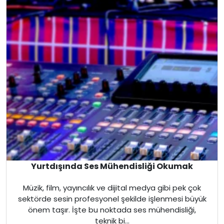
Avustralya
Kanada
Amerika
Hollanda
İngiltere
İrlanda
İsviçre
Yurtdışında Ses Mühendisliği Okumak
Polonya
Müzik, film, yayıncılık ve dijital medya gibi pek çok
sektörde sesin profesyonel şekilde işlenmesi büyük
Macaristan
önem taşır. İşte bu noktada ses mühendisliği,
teknik bi...