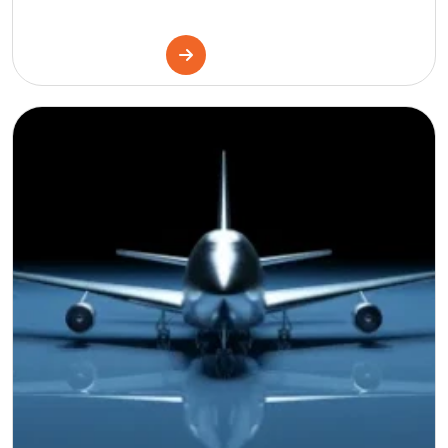
Çekya
İtalya
İspanya
Almanya
Finlandiya
Çin
İsveç
Gürcistan
Litvanya