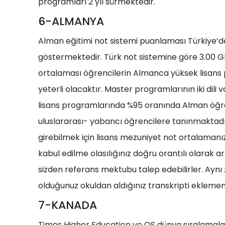
programları 2 yıl sürmektedir.
6-ALMANYA
Alman eğitimi not sistemi puanlaması Türkiye’de
göstermektedir. Türk not sistemine göre 3.00 G
ortalaması öğrencilerin Almanca yüksek lisans
yeterli olacaktır. Master programlarının iki dili v
lisans programlarında %95 oranında Alman öğre
uluslararası- yabancı öğrencilere tanınmaktadı
girebilmek için lisans mezuniyet not ortalaman
kabul edilme olasılığınız doğru orantılı olarak a
sizden referans mektubu talep edebilirler. A
olduğunuz okuldan aldığınız transkripti eklemeni
7-KANADA
Times Higher Education ve QS dünya sıralamal