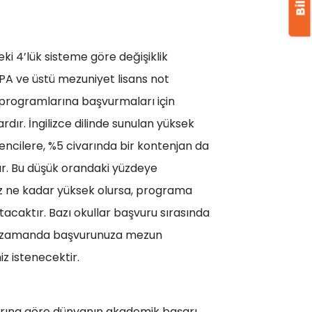
ki 4’lük sisteme göre değişiklik
PA ve üstü mezuniyet lisans not
 programlarına başvurmaları için
ardır. İngilizce dilinde sunulan yüksek
ncilere, %5 civarında bir kontenjan da
r. Bu düşük orandaki yüzdeye
ız ne kadar yüksek olursa, programa
rtacaktır. Bazı okullar başvuru sırasında
ynı zamanda başvurunuza mezun
z istenecektir.
arına göre dünyanın akademik başarı