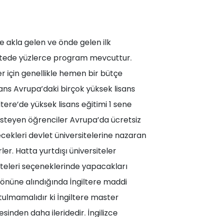
e akla gelen ve önde gelen ilk
rsitede yüzlerce program mevcuttur.
r için genellikle hemen bir bütçe
sans Avrupa’daki birçok yüksek lisans
ltere’de yüksek lisans eğitimi 1 sene
isteyen öğrenciler Avrupa’da ücretsiz
ecekleri devlet üniversitelerine nazaran
er. Hatta yurtdışı üniversiteler
siteleri seçeneklerinde yapacakları
 önüne alındığında İngiltere maddi
utulmamalıdır ki İngiltere master
sinden daha ileridedir. İngilizce