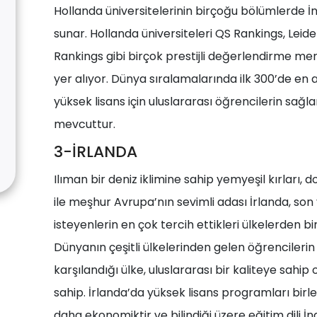
Hollanda üniversitelerinin birçoğu bölümlerde İn
sunar. Hollanda üniversiteleri QS Rankings, Lei
Rankings gibi birçok prestijli değerlendirme me
yer alıyor. Dünya sıralamalarında ilk 300’de en 
yüksek lisans için uluslararası öğrencilerin sağ
mevcuttur.
3-İRLANDA
Ilıman bir deniz iklimine sahip yemyeşil kırları, d
ile meşhur Avrupa’nın sevimli adası İrlanda, son
isteyenlerin en çok tercih ettikleri ülkelerden biri
Dünyanın çeşitli ülkelerinden gelen öğrencilerin 
karşılandığı ülke, uluslararası bir kaliteye sahip 
sahip. İrlanda’da yüksek lisans programları birle
daha ekonomiktir ve bilindiği üzere eğitim dili İn