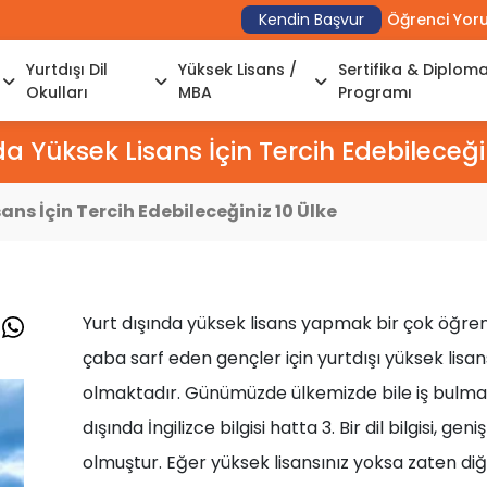
Kendin Başvur
Öğrenci Yor
Yurtdışı Dil
Yüksek Lisans /
Sertifika & Diplom
Okulları
MBA
Programı
a Yüksek Lisans İçin Tercih Edebileceğin
ans İçin Tercih Edebileceğiniz 10 Ülke
Yurt dışında yüksek lisans yapmak bir çok öğrenci
çaba sarf eden gençler için yurtdışı yüksek lisa
olmaktadır. Günümüzde ülkemizde bile iş bulmak iç
dışında İngilizce bilgisi hatta 3. Bir dil bilgisi, g
olmuştur. Eğer yüksek lisansınız yoksa zaten diğ