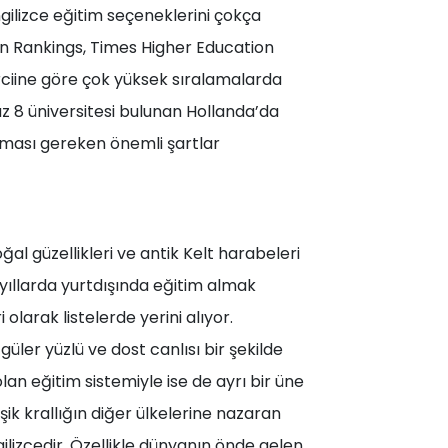
gilizce eğitim seçeneklerini çokça
den Rankings, Times Higher Education
rciine göre çok yüksek sıralamalarda
az 8 üniversitesi bulunan Hollanda’da
laması gereken önemli şartlar
oğal güzellikleri ve antik Kelt harabeleri
 yıllarda yurtdışında eğitim almak
 olarak listelerde yerini alıyor.
güler yüzlü ve dost canlısı bir şekilde
olan eğitim sistemiyle ise de ayrı bir üne
şik krallığın diğer ülkelerine nazaran
gilizcedir. Özellikle dünyanın önde gelen