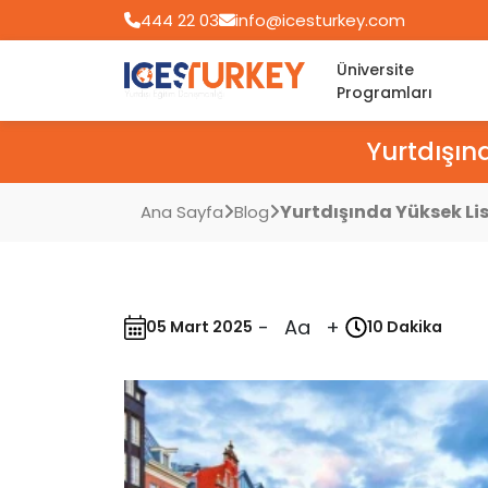
444 22 03
info@icesturkey.com
Üniversite
Programları
Yurtdışınd
Yurtdışında Yüksek Lis
Ana Sayfa
Blog
-
Aa
+
05 Mart 2025
10 Dakika