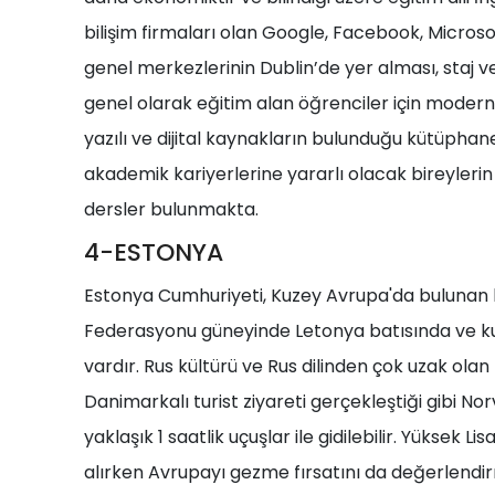
bilişim firmaları olan Google, Facebook, Microso
genel merkezlerinin Dublin’de yer alması, staj ve
genel olarak eğitim alan öğrenciler için moder
yazılı ve dijital kaynakların bulunduğu kütüphan
akademik kariyerlerine yararlı olacak bireyler
dersler bulunmakta.
4-ESTONYA
Estonya Cumhuriyeti, Kuzey Avrupa'da bulunan b
Federasyonu güneyinde Letonya batısında ve kuzey
vardır. Rus kültürü ve Rus dilinden çok uzak olan
Danimarkalı turist ziyareti gerçekleştiği gibi No
yaklaşık 1 saatlik uçuşlar ile gidilebilir. Yüksek 
alırken Avrupayı gezme fırsatını da değerlendirm