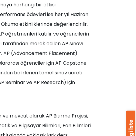
maya herhangi bir etkisi
erformans ödevleri ise her yıl Haziran
v Okuma etkinliklerinde değerlendirilir.
AP öğretmenleri katılır ve öğrencilerin
i tarafından merak edilen AP sınavı
cedir. AP (Advancement Placement)
slararası öğrenciler için AP Capstone
ından belirlenen temel sınav ücreti
(AP Seminar ve AP Research) için
?
r ve mevcut olarak AP Bitirme Projesi,
Bilgi İste
tik ve Bilgisayar Bilimleri, Fen Bilimleri
rklı alanda yaklaşık kırk ders