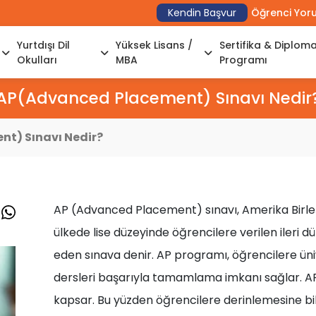
Kendin Başvur
Öğrenci Yor
Yurtdışı Dil
Yüksek Lisans /
Sertifika & Diplom
Okulları
MBA
Programı
AP(Advanced Placement) Sınavı Nedir
t) Sınavı Nedir?
AP (Advanced Placement) sınavı, Amerika Birleşi
ülkede lise düzeyinde öğrencilere verilen ileri 
eden sınava denir. AP programı, öğrencilere ün
dersleri başarıyla tamamlama imkanı sağlar. AP 
kapsar. Bu yüzden öğrencilere derinlemesine bilg