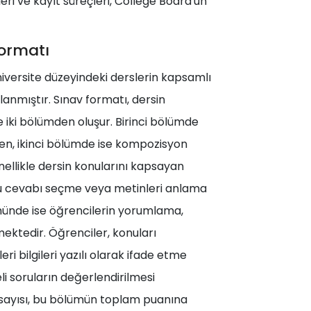
leri ve kayıt süreçleri, College Board'un
ormatı
iversite düzeyindeki derslerin kapsamlı
anmıştır. Sınav formatı, dersin
e iki bölümden oluşur. Birinci bölümde
ken, ikinci bölümde ise kompozisyon
ellikle dersin konularını kapsayan
ğru cevabı seçme veya metinleri anlama
ünde ise öğrencilerin yorumlama,
ektedir. Öğrenciler, konuları
i bilgileri yazılı olarak ifade etme
i soruların değerlendirilmesi
p sayısı, bu bölümün toplam puanına