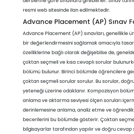
derslerine göre sınavlara girebilirler. Sınav tarih
resmi web sitesinde ilan edilmektedir.
Advance Placement (AP) Sınav F
Advance Placement (AP) sınavları, genellikle ün
bir değerlendirmesini sağlamak amacıyla tasarl
özelliklerine bağlı olarak değişebilse de, geneld
çoktan seçmeli ve kısa cevaplı sorular bulunur
bölümü bulunur. Birinci bölümde öğrencilere gen
çoktan seçmeli sorular sorulur. Bu sorular, do
yeteneği üzerine odaklanır. Kompozisyon bölüm
anlama ve aktarma seviyesi ölçen soruları içerm
derinlemesine anlama, analiz etme ve öğrendikler
becerilerini bu bölümde gösterir. Çoktan seçmel
bilgisayarlar tarafından yapılır ve doğru ceva