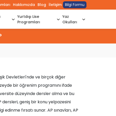
umları
Hakkımızda
Blog
İletişim
Bilgi Formu
a
Yurtdışı Lise
Yaz
Programları
Okulları
?
k Devletleri'nde ve birçok diğer
düzeyde bir öğrenim programını ifade
iversite düzeyinde dersler alma ve bu
dersleri, geniş bir konu yelpazesini
i edinme fırsatı sunar. AP sınavları, AP