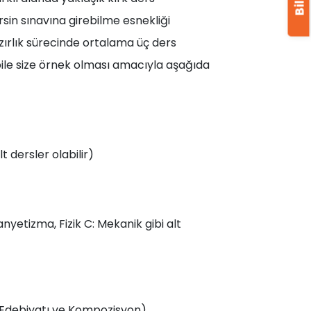
rsin sınavına girebilme esnekliği
zırlık sürecinde ortalama üç ders
ile size örnek olması amacıyla aşağıda
t dersler olabilir)
Manyetizma, Fizik C: Mekanik gibi alt
z Edebiyatı ve Kompozisyon)