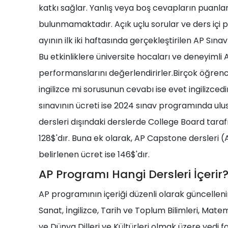
katkı sağlar. Yanlış veya boş cevapların puanla
bulunmamaktadır. Açık uçlu sorular ve ders içi p
ayının ilk iki haftasında gerçekleştirilen AP Sına
Bu etkinliklere üniversite hocaları ve deneyimli 
performanslarını değerlendirirler.Birçok öğrenc
ingilizce mi sorusunun cevabı ise evet ingiliz
sınavının ücreti ise 2024 sınav programında ulu
dersleri dışındaki derslerde College Board taraf
128$'dır. Buna ek olarak, AP Capstone dersleri 
belirlenen ücret ise 146$'dır.
AP Programı Hangi Dersleri İçerir
AP programının içeriği düzenli olarak güncelleni
Sanat, İngilizce, Tarih ve Toplum Bilimleri, Matema
ve Dünya Dilleri ve Kültürleri olmak üzere yedi fa