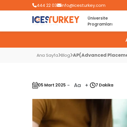
444 22 03
info@icesturkey.com
Üniversite
Programları
AP(Advanced Placemen
Ana Sayfa
Blog
-
Aa
+
05 Mart 2025
7 Dakika