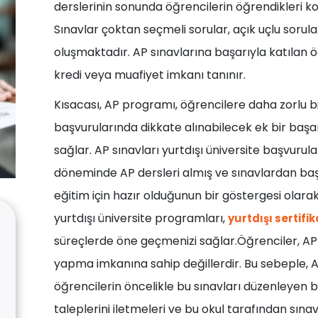
derslerinin sonunda öğrencilerin öğrendikleri kon
Sınavlar çoktan seçmeli sorular, açık uçlu soru
oluşmaktadır. AP sınavlarına başarıyla katılan ö
kredi veya muafiyet imkanı tanınır.
Kısacası, AP programı, öğrencilere daha zorlu 
başvurularında dikkate alınabilecek ek bir başa
sağlar. AP sınavları yurtdışı üniversite başvurul
döneminde AP dersleri almış ve sınavlardan baş
eğitim için hazır olduğunun bir göstergesi olara
yurtdışı üniversite programları,
yurtdışı sertif
süreçlerde öne geçmenizi sağlar.Öğrenciler, AP
yapma imkanına sahip değillerdir. Bu sebeple, A
öğrencilerin öncelikle bu sınavları düzenleyen b
taleplerini iletmeleri ve bu okul tarafından sına