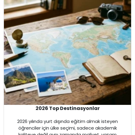
İspanya
Malta
İrlanda
Avustralya
Almanya
Amerika
İngiltere
2026 Top Destinasyonlar
Kanada
2026 yılında yurt dışında eğitim almak isteyen
öğrenciler için ülke seçimi, sadece akademik
Dubai
kaliteye değil aynı zamanda maliyet, yaşam