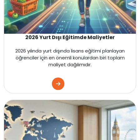
İngiltere
Amerika
Kanada
2026 Yurt Dışı Eğitimde Maliyetler
Fransa
2026 yılında yurt dışında lisans eğitimi planlayan
öğrenciler için en önemli konulardan biri toplam
maliyet dağılımıdır.
İtalya
Almanya