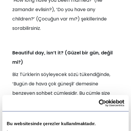
‘How long have you been married?’ (Ne
zamandır evlisin?), ‘Do you have any
children?’ (Çocuğun var mı?) şekillerinde
sorabilirsiniz.
Beautiful day, isn’t it? (Güzel bir gün, değil
mi?)
Biz Türklerin söyleyecek sözü tükendiğinde,
‘Bugün de hava çok güneşli’ demesine
benzeyen sohbet cümlesidir. Bu cümle size
hava durumu ile ilgili birkaç cümle sıralamanızı
ve tıkanan sohbeti ilerletmenizi sağlayabilir. ‘It
looks like it’s going to rain.’ (Yağmur yağacak
Bu websitesinde çerezler kullanılmaktadır.
gibi görünüyor.) gibi cümlelerle durgunluğu