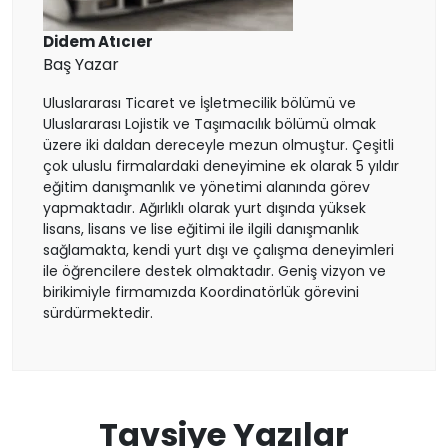
İtalya
Didem Atıcıer
Baş Yazar
İrlanda
Uluslararası Ticaret ve İşletmecilik bölümü ve
Uluslararası Lojistik ve Taşımacılık bölümü olmak
İsviçre
üzere iki daldan dereceyle mezun olmuştur. Çeşitli
çok uluslu firmalardaki deneyimine ek olarak 5 yıldır
eğitim danışmanlık ve yönetimi alanında görev
Polonya
yapmaktadır. Ağırlıklı olarak yurt dışında yüksek
lisans, lisans ve lise eğitimi ile ilgili danışmanlık
Fransa
sağlamakta, kendi yurt dışı ve çalışma deneyimleri
ile öğrencilere destek olmaktadır. Geniş vizyon ve
birikimiyle firmamızda Koordinatörlük görevini
Litvanya
sürdürmektedir.
Letonya
Gürcistan
Tavsiye Yazılar