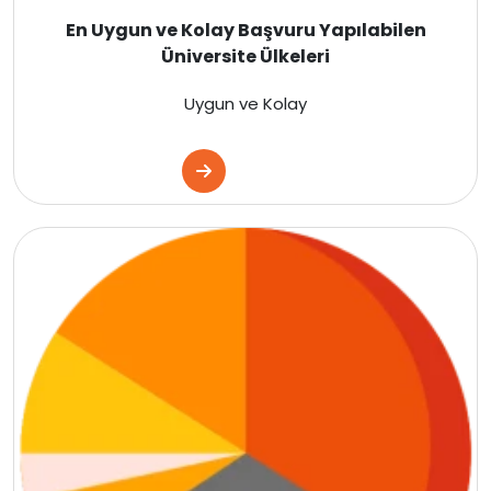
İsviçre
En Uygun ve Kolay Başvuru Yapılabilen
Üniversite Ülkeleri
Polonya
Uygun ve Kolay
Macaristan
Çekya
İtalya
İspanya
Almanya
Finlandiya
Çin