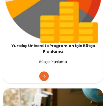
İsveç
Gürcistan
Litvanya
Letonya
Yurtdışı Üniversite Programları İçin Bütçe
Planlama
Fransa
Bütçe Planlama
Estonya
Danimarka
İtalya
Fransa