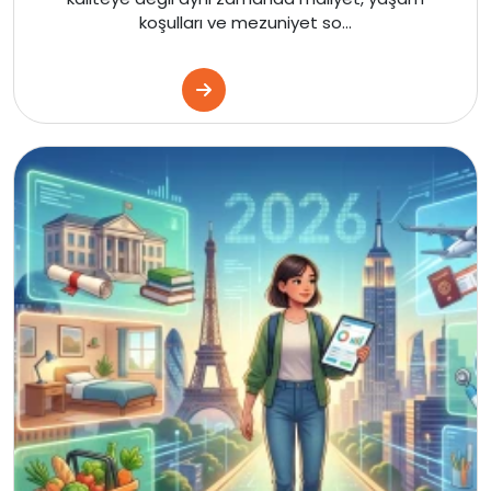
koşulları ve mezuniyet so...
Kanada
Amerika
İngiltere
Kanada
Amerika
İngiltere
Kanada
Malta