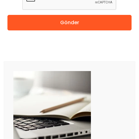
Amerika
Gönder
Almanya
Hollanda
Çin
Macaristan
İspanya
Avusturya
Finlandiya
Çekya