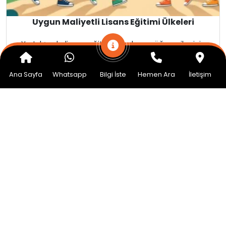
Uygun Maliyetli Lisans Eğitimi Ülkeleri
Yurtdışında lisans eğitimi planlayan öğrenciler için
doğru ülkeyi seçmek yalnızca akademik hedeflerle
değil
Ana Sayfa
Whatsapp
Bilgi İste
Hemen Ara
İletişim