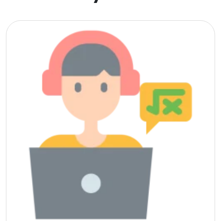
Estonya
İsveç
Danimarka
Avustralya
Kanada
Amerika
Hollanda
İngiltere
İrlanda