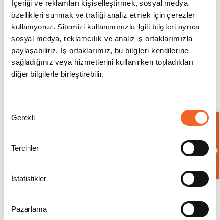
İçeriği ve reklamları kişiselleştirmek, sosyal medya
aralayabilirsiniz.
özellikleri sunmak ve trafiği analiz etmek için çerezler
kullanıyoruz. Sitemizi kullanımınızla ilgili bilgileri ayrıca
sosyal medya, reklamcılık ve analiz iş ortaklarımızla
paylaşabiliriz. İş ortaklarımız, bu bilgileri kendilerine
Did you catch the news today? (Bugünkü
sağladığınız veya hizmetlerini kullanırken topladıkları
haberi duydunuz mu?)
diğer bilgilerle birleştirebilir.
İşte size her yerde genel geçer bir sohbet
açıcı cümle. Gündem bilgisi her zaman dolu bir
Onay
Gerekli
Seçimi
sohbete yol açar. Bu size o günkü oynanacak
Bilgi İste
maçtan tutun, yeni yapılacak seçime kadar o
Tercihler
günün gündeminden bir çok sohbet açmanızı
sağlar. ‘How about Beşiktaş? Do you think
İstatistikler
they are going to win tonight?’ (Beşiktaş nasıl?
Bu akşam kazanacaklarını düşünüyor
Pazarlama
musun?), ‘What do you think about this