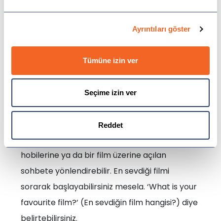
election?’ (Yapılacak seçim hakkında ne
düşünüyorsun?) şeklinde kullanabilirsiniz.
Ayrıntıları göster
Tümüne izin ver
What kind of films do you like? (Ne tür
filmlerden hoşlanırsın?)
Seçime izin ver
Bu da yine insanların hobilerine değinmek için
sorabileceğiniz sorulardan bir tanesi. Bu da sizi
Reddet
alacağınız cevaptan sonra kişinin diğer
hobilerine ya da bir film üzerine açılan
sohbete yönlendirebilir. En sevdiği filmi
sorarak başlayabilirsiniz mesela. ‘What is your
favourite film?’ (En sevdiğin film hangisi?) diye
belirtebilirsiniz.