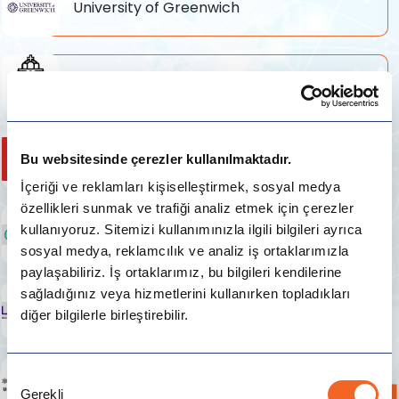
University of Greenwich
Radboud University
King's College London
Bu websitesinde çerezler kullanılmaktadır.
İçeriği ve reklamları kişiselleştirmek, sosyal medya
özellikleri sunmak ve trafiği analiz etmek için çerezler
kullanıyoruz. Sitemizi kullanımınızla ilgili bilgileri ayrıca
EU Business School
sosyal medya, reklamcılık ve analiz iş ortaklarımızla
paylaşabiliriz. İş ortaklarımız, bu bilgileri kendilerine
sağladığınız veya hizmetlerini kullanırken topladıkları
Wilfrid Laurier University
diğer bilgilerle birleştirebilir.
Onay
University of Brighton
Gerekli
Seçimi