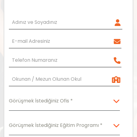
Görüşmek İstediğiniz Ofis *
İstanbul Suadiye (Merkez) Yurtdışı Eğitim
Danışmanlık
Görüşmek İstediğiniz Eğitim Programı *