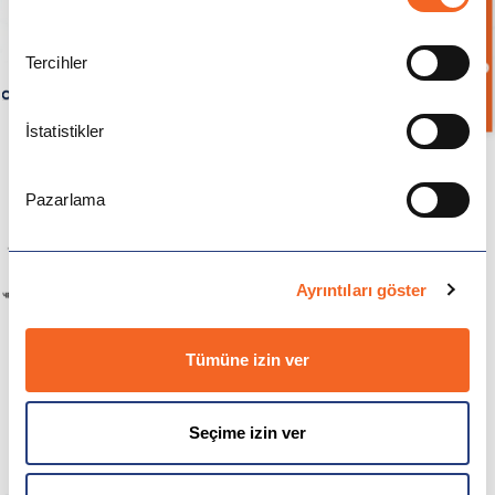
Bilgi İste
Tercihler
Anglia Ruskin University
İstatistikler
Universidad Europea de Madrid
Pazarlama
Helsinki University
Ayrıntıları göster
Tümüne izin ver
Ca' Foscari University of Venice
Seçime izin ver